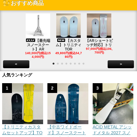
おすすめ商品
【最先端
【カスタ
【ARショートピ
スノ
スノースクー
ム】トリニティ
ッチ対応】トリ
クートパウ
ト】AR
TOR
97,000円(税込106,
ボード
700円)
140,000円(税込15
49,800円(税込54,7
85,000円(税込
4,000円)
80円)
00円)
<
>
人気ランキング
1
2
3
【トリニティカスタ
【中古ワイドボー
ACID METAL アシッ
ムセットアップ】TO
ド】スノースクート
ドメタル 2027 スノ