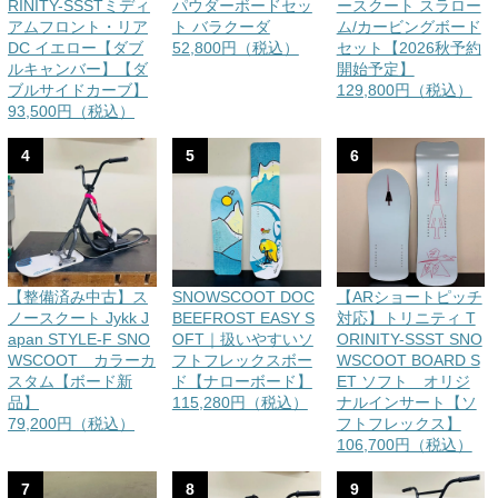
RINITY-SSSTミディ
パウダーボードセッ
ースクート スラロー
アムフロント・リア
ト バラクーダ
ム/カービングボード
DC イエロー【ダブ
52,800円（税込）
セット【2026秋予約
ルキャンバー】【ダ
開始予定】
ブルサイドカーブ】
129,800円（税込）
93,500円（税込）
4
5
6
【整備済み中古】ス
SNOWSCOOT DOC
【ARショートピッチ
ノースクート Jykk J
BEEFROST EASY S
対応】トリニティ T
apan STYLE-F SNO
OFT｜扱いやすいソ
ORINITY-SSST SNO
WSCOOT カラーカ
フトフレックスボー
WSCOOT BOARD S
スタム【ボード新
ド【ナローボード】
ET ソフト オリジ
品】
115,280円（税込）
ナルインサート【ソ
79,200円（税込）
フトフレックス】
106,700円（税込）
7
8
9