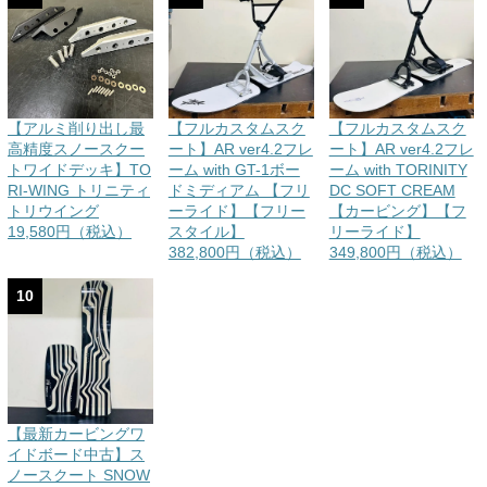
【アルミ削り出し最
【フルカスタムスク
【フルカスタムスク
高精度スノースクー
ート】AR ver4.2フレ
ート】AR ver4.2フレ
トワイドデッキ】TO
ーム with GT-1ボー
ーム with TORINITY
RI-WING トリニティ
ドミディアム 【フリ
DC SOFT CREAM
トリウイング
ーライド】【フリー
【カービング】【フ
19,580円（税込）
スタイル】
リーライド】
382,800円（税込）
349,800円（税込）
10
【最新カービングワ
イドボード中古】ス
ノースクート SNOW