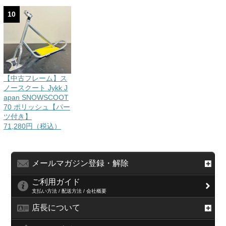
10
【中古フレーム】ス
ノースクート Jykk J
apan SNOWSCOOT
70 ポリッシュ【パー
ツ付き】
71,280円（税込）
メールマガジン登録・解除
ご利用ガイド
支払い方法 / 配送方法 / 会社概要
店長について