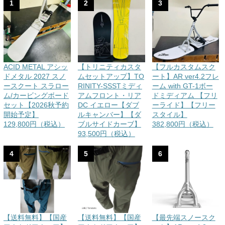
1
2
3
ACID METAL アシッ
【トリニティカスタ
【フルカスタムスク
ドメタル 2027 スノ
ムセットアップ】TO
ート】AR ver4.2フレ
ースクート スラロー
RINITY-SSSTミディ
ーム with GT-1ボー
ム/カービングボード
アムフロント・リア
ドミディアム 【フリ
セット【2026秋予約
DC イエロー【ダブ
ーライド】【フリー
開始予定】
ルキャンバー】【ダ
スタイル】
129,800円（税込）
ブルサイドカーブ】
382,800円（税込）
93,500円（税込）
4
5
6
【送料無料】【国産
【送料無料】【国産
【最先端スノースク