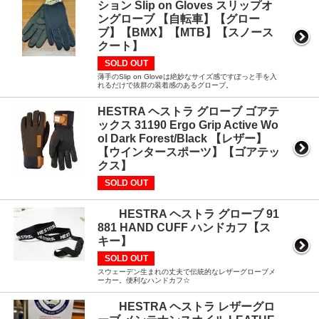
ション Slip on Gloves スリップオ
ングローブ 【自転車】【グロー
ブ】【BMX】【MTB】【スノース
クート】
SOLD OUT
薄手のSlip on Gloveは絶妙なサイズ感ですぽっと手を入
れるだけで抜群の装着感のあるグローブ。
HESTRA ヘストラ グローブ ゴアテ
ックス 31190 Ergo Grip Active Wo
ol Dark Forest/Black 【レザー】
【ウインタースポーツ】【ゴアテッ
クス】
SOLD OUT
HESTRA ヘストラ グローブ 91
881 HAND CUFF ハンドカフ【ス
キー】
SOLD OUT
スウェーデン生まれの丈夫で伝統的なレザーグローブメ
ーカー。便利なハンドカフ☆
HESTRA ヘストラ レザーグロ