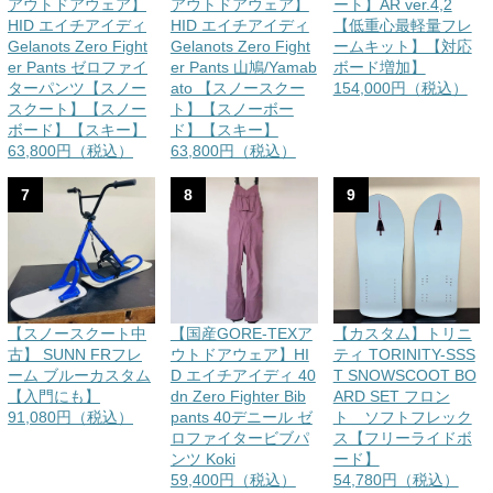
アウトドアウェア】
アウトドアウェア】
ート】AR ver.4,2
HID エイチアイディ
HID エイチアイディ
【低重心最軽量フレ
Gelanots Zero Fight
Gelanots Zero Fight
ームキット】【対応
er Pants ゼロファイ
er Pants 山鳩/Yamab
ボード増加】
ターパンツ【スノー
ato 【スノースクー
154,000円（税込）
スクート】【スノー
ト】【スノーボー
ボード】【スキー】
ド】【スキー】
63,800円（税込）
63,800円（税込）
7
8
9
【スノースクート中
【国産GORE-TEXア
【カスタム】トリニ
古】 SUNN FRフレ
ウトドアウェア】HI
ティ TORINITY-SSS
ーム ブルーカスタム
D エイチアイディ 40
T SNOWSCOOT BO
【入門にも】
dn Zero Fighter Bib
ARD SET フロン
91,080円（税込）
pants 40デニール ゼ
ト ソフトフレック
ロファイタービブパ
ス【フリーライドボ
ンツ Koki
ード】
59,400円（税込）
54,780円（税込）