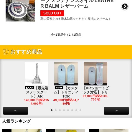
ーブ メンテナンスオイル LEATHE
R BALM レザーバーム
SOLD OUT
革に栄養を与え撥水効果をもたらす魔法のクリーム！
全41商品中 / 1-41商品
おすすめ商品
【最先端
【カスタ
【ARショートピ
スノ
スノースクー
ム】トリニティ
ッチ対応】トリ
クートパウ
ト】AR
TOR
97,000円(税込106,
ボード
700円)
140,000円(税込15
49,800円(税込54,7
85,000円(税込
4,000円)
80円)
00円)
<
>
人気ランキング