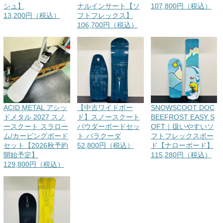
シュ】
ナルインサート【ソ
107,800円（税込）
13,200円（税込）
フトフレックス】
106,700円（税込）
ACID METAL アシッ
【中古ワイドボー
SNOWSCOOT DOC
ドメタル 2027 スノ
ド】スノースクート
BEEFROST EASY S
ースクート スラロー
パウダーボードセッ
OFT｜扱いやすいソ
ム/カービングボード
ト バラクーダ
フトフレックスボー
セット【2026秋予約
52,800円（税込）
ド【ナローボード】
開始予定】
115,280円（税込）
129,800円（税込）