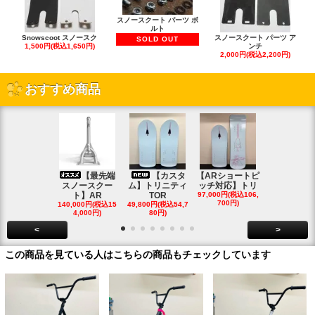
スノースクート パーツ ボ
ルト
Snowscoot スノースク
スノースクート パーツ ア
SOLD OUT
1,500円(税込1,650円)
ンチ
2,000円(税込2,200円)
おすすめ商品
【最先端
【カスタ
【ARショートピ
スノ
スノースクー
ム】トリニティ
ッチ対応】トリ
クートパウ
ト】AR
TOR
97,000円(税込106,
ボード
700円)
140,000円(税込15
49,800円(税込54,7
85,000円(税込
4,000円)
80円)
00円)
<
>
この商品を見ている人はこちらの商品もチェックしています