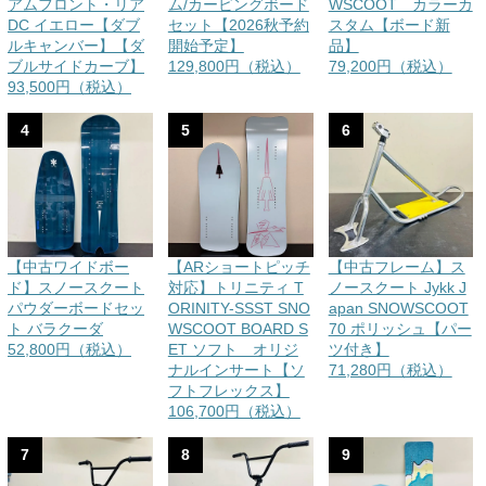
アムフロント・リア
ム/カービングボード
WSCOOT カラーカ
DC イエロー【ダブ
セット【2026秋予約
スタム【ボード新
ルキャンバー】【ダ
開始予定】
品】
ブルサイドカーブ】
129,800円（税込）
79,200円（税込）
93,500円（税込）
4
5
6
【中古ワイドボー
【ARショートピッチ
【中古フレーム】ス
ド】スノースクート
対応】トリニティ T
ノースクート Jykk J
パウダーボードセッ
ORINITY-SSST SNO
apan SNOWSCOOT
ト バラクーダ
WSCOOT BOARD S
70 ポリッシュ【パー
52,800円（税込）
ET ソフト オリジ
ツ付き】
ナルインサート【ソ
71,280円（税込）
フトフレックス】
106,700円（税込）
7
8
9