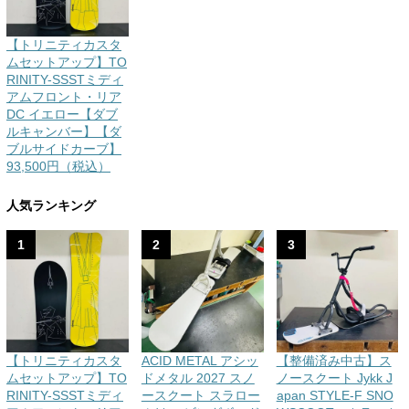
【トリニティカスタ
ムセットアップ】TO
RINITY-SSSTミディ
アムフロント・リア
DC イエロー【ダブ
ルキャンバー】【ダ
ブルサイドカーブ】
93,500円（税込）
人気ランキング
1
2
3
【トリニティカスタ
ACID METAL アシッ
【整備済み中古】ス
ムセットアップ】TO
ドメタル 2027 スノ
ノースクート Jykk J
RINITY-SSSTミディ
ースクート スラロー
apan STYLE-F SNO