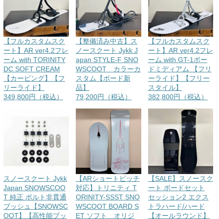
【フルカスタムスク
【整備済み中古】ス
【フルカスタムスク
ート】AR ver4.2フレ
ノースクート Jykk J
ート】AR ver4.2フレ
ーム with TORINITY
apan STYLE-F SNO
ーム with GT-1ボー
DC SOFT CREAM
WSCOOT カラーカ
ドミディアム 【フリ
【カービング】【フ
スタム【ボード新
ーライド】【フリー
リーライド】
品】
スタイル】
349,800円（税込）
79,200円（税込）
382,800円（税込）
スノースクート Jykk
【ARショートピッチ
【SALE】スノースク
Japan SNOWSCOO
対応】トリニティ T
ート ボードセット
T 純正 ボルト非貫通
ORINITY-SSST SNO
セッション2 エクス
ブッシュ【SNOWSC
WSCOOT BOARD S
トラハード/ハード
OOT】【高性能ブッ
ET ソフト オリジ
【オールラウンド】