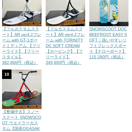
【フルカスタムスク
【フルカスタムスク
SNOWSCOOT DOC
ート】AR ver4.2フレ
ート】AR ver4.2フレ
BEEFROST EASY S
ーム with GT-1ボー
ーム with TORINITY
OFT｜扱いやすいソ
ドミディアム 【フリ
DC SOFT CREAM
フトフレックスボー
ーライド】【フリー
【カービング】【フ
ド【ナローボード】
スタイル】
リーライド】
115,280円（税込）
382,800円（税込）
349,800円（税込）
10
【整備中古】スノー
スクート SNOWSCO
OT ウエイラーカス
タム【国産OGASAK