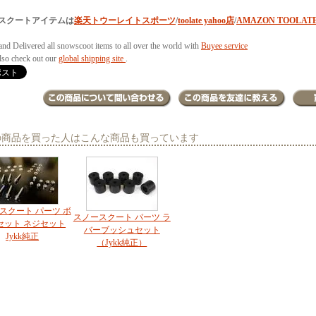
スクートアイテムは
楽天トウーレイトスポーツ
/
toolate yahoo店
/
AMAZON TOOLAT
and Delivered all snowscoot items to all over the world with
Buyee service
also check out our
global shipping site
.
の商品を買った人はこんな商品も買っています
スクート パーツ ボ
スノースクート パーツ ラ
セット ネジセット
バーブッシュセット
Jykk純正
（Jykk純正）