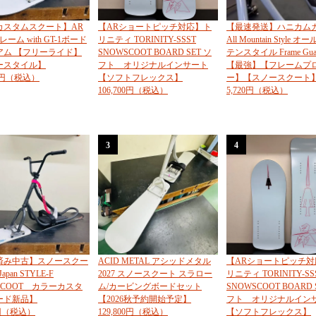
カスタムスクート】AR
【ARショートピッチ対応】ト
【最速発送】ハニカム
2フレーム with GT-1ボード
リニティ TORINITY-SSST
All Mountain Style 
アム 【フリーライド】
SNOWSCOOT BOARD SET ソ
テンスタイル Frame Guard
ースタイル】
フト オリジナルインサート
【最強】【フレームプ
00円（税込）
【ソフトフレックス】
ー】【スノースクート
106,700円（税込）
5,720円（税込）
3
4
済み中古】スノースクー
ACID METAL アシッドメタル
【ARショートピッチ対
Japan STYLE-F
2027 スノースクート スラロー
リニティ TORINITY-SS
SCOOT カラーカスタ
ム/カービングボードセット
SNOWSCOOT BOARD 
ード新品】
【2026秋予約開始予定】
フト オリジナルイン
0円（税込）
129,800円（税込）
【ソフトフレックス】