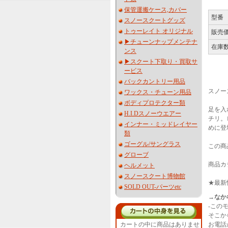
保管運搬ケース,カバー
型番
スノースクートグッズ
トゥーレイト オリジナル
販売
▶︎チューンナップメンテナ
在庫
ンス
▶︎スクート下取り・買取サ
ービス
バックカントリー用品
スノー
ワックス・チューン用品
ボディプロテクター類
足を入
H.I.Dスノーウエアー
チリ。
インナー・ミッドレイヤー
めに登
類
ゴーグル/サングラス
この商
グローブ
商品カ
ヘルメット
スノースクート博物館
★最新
SOLD OUT-パーツetc
→なか
-この
そこか
お電話か
カートの中に商品はありませ