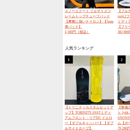
スノースクート フルサイズフ
【フル
レームトップチューブパッド
ver4.
【摩擦に強いナイロン】【5mm
ミディ
厚パッド】
【フリ
4,180円（税込）
382,8
人気ランキング
1
2
【トリニティカスタムセットア
【整備
ップ】TORINITY-SSSTミディ
ト Jykk 
アムフロント・リアDC イエロ
SNOW
ー【ダブルキャンバー】【ダブ
ム【ボ
ルサイドカーブ】
79,20