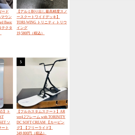
ガード
【アルミ削り出し最高精度スノ
オールマウン
ースクートワイドデッキ】
 Basic
TORI-WING トリニティ トリウ
ロテクタ
イング
】
19,580円（税込）
5
応】ト
【フルカスタムスクート】AR
ST
ver4.2フレーム with TORINITY
SET ソ
DC SOFT CREAM 【カービン
サート
グ】【フリーライド】
349,800円（税込）