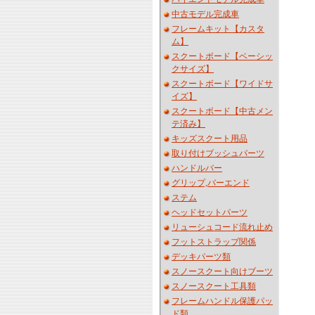
中古モデル完成車
フレームキット【カスタ
ム】
スクートボード【ベーシッ
クサイズ】
スクートボード【ワイドサ
イズ】
スクートボード【中古メン
テ済み】
キッズスクート用品
取り付けブッシュパーツ
ハンドルバー
グリップ,バーエンド
ステム
ヘッドセットパーツ
リューシュコード流れ止め
フットストラップ関係
デッキパーツ類
スノースクート向けブーツ
スノースクート工具類
フレームハンドル保護パッ
ド類