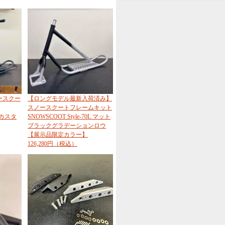
ースクー
【ロングモデル最新入荷済み】
スノースクートフレームキット
ーカスタ
SNOWSCOOT Style-70L マット
ブラックグラデーションロウ
【展示品限定カラー】
126,280円（税込）