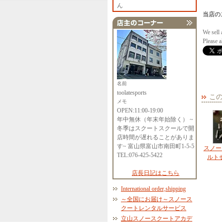
ん
当店の
We sell 
Please 
名前
toolatesports
こ
メモ
OPEN:11:00-19:00
年中無休（年末年始除く） ~
冬季はスクートスクールで開
店時間が遅れることがありま
す~ 富山県富山市南田町1-5-5
スノー
TEL:076-425-5422
ルト
店長日記はこちら
International order,shipping
～全国にお届け～スノース
クートレンタルサービス
立山スノースクートアカデ