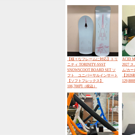
【様々なフレームに対応】トリ
ACID
ニティ TORINITY-SSST
2027
SNOWSCOOT BOARD SET ソ
ム/カ
フト ユニバーサルインサート
【202
【ソフトフレックス】
129,8
106,700円（税込）