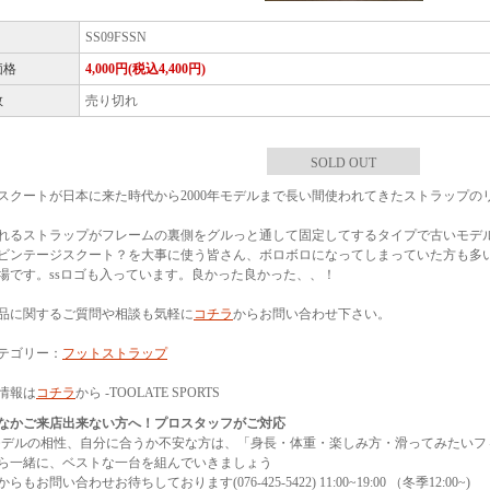
SS09FSSN
価格
4,000円(税込4,400円)
数
売り切れ
SOLD OUT
スクートが日本に来た時代から2000年モデルまで長い間使われてきたストラップの
れるストラップがフレームの裏側をグルっと通して固定してするタイプで古いモデ
ビンテージスクート？を大事に使う皆さん、ボロボロになってしまっていた方も多
場です。ssロゴも入っています。良かった良かった、、！
品に関するご質問や相談も気軽に
コチラ
からお問い合わせ下さい。
テゴリー：
フットストラップ
情報は
コチラ
から -TOOLATE SPORTS
なかご来店出来ない方へ！プロスタッフがご対応
モデルの相性、自分に合うか不安な方は、「身長・体重・楽しみ方・滑ってみたいフ
ら一緒に、ベストな一台を組んでいきましょう
らもお問い合わせお待ちしております(076-425-5422) 11:00~19:00 （冬季12:00~)