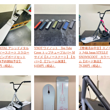
 METAL アシッドメタル
YNOT ワイノット Top Tube
【整備済み中古】スノ
 スノースクート スラロー
Cover トップチューブカバー M
ト Jykk Japan STYLE-F
ービングボードセット
サイズ【スノースクート】【カ
SNOWSCOOT カラ
6秋予約開始予定】
バー】【フレーム保護】
ム【ボード新品】
00円（税込）
6,050円（税込）
79,200円（税込）