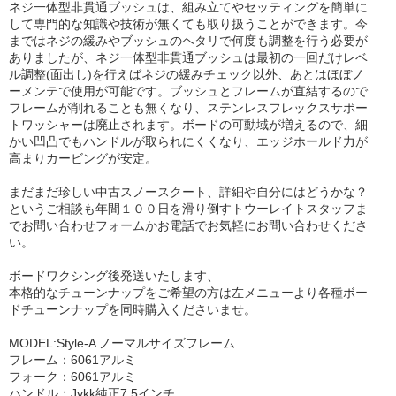
ネジ一体型非貫通ブッシュは、組み立てやセッティングを簡単に
して専門的な知識や技術が無くても取り扱うことができます。今
まではネジの緩みやブッシュのヘタリで何度も調整を行う必要が
ありましたが、ネジ一体型非貫通ブッシュは最初の一回だけレベ
ル調整(面出し)を行えばネジの緩みチェック以外、あとはほぼノ
ーメンテで使用が可能です。ブッシュとフレームが直結するので
フレームが削れることも無くなり、ステンレスフレックスサポー
トワッシャーは廃止されます。ボードの可動域が増えるので、細
かい凹凸でもハンドルが取られにくくなり、エッジホールド力が
高まりカービングが安定。
まだまだ珍しい中古スノースクート、詳細や自分にはどうかな？
というご相談も年間１００日を滑り倒すトウーレイトスタッフま
でお問い合わせフォームかお電話でお気軽にお問い合わせくださ
い。
ボードワクシング後発送いたします、
本格的なチューンナップをご希望の方は左メニューより各種ボー
ドチューンナップを同時購入くださいませ。
MODEL:Style-A ノーマルサイズフレーム
フレーム：6061アルミ
フォーク：6061アルミ
ハンドル：Jykk純正7.5インチ