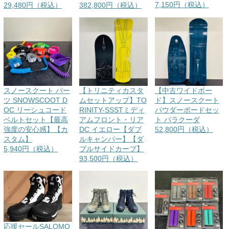
7,150円（税込）
29,480円（税込）
382,800円（税込）
スノースクート パー
【トリニティカスタ
【中古ワイドボー
ツ SNOWSCOOT D
ムセットアップ】TO
ド】スノースクート
OC リーシュコード
RINITY-SSSTミディ
パウダーボードセッ
ベルトセット【最高
アムフロント・リア
ト バラクーダ
強度の安心感】【カ
DC イエロー【ダブ
52,800円（税込）
スタム】
ルキャンバー】【ダ
5,940円（税込）
ブルサイドカーブ】
93,500円（税込）
応援セールSALOMO