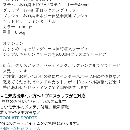
ステム：Jykk純正TYPE-2ステム リーチ45mm
グリップ：Jykk純正ロックオングリップ
ブッシュ：Jykk純正ネジ一体型非貫通ブッシュ
ヘッドセット：インターナル
カラー：orange
重量：8.5kg
オプション
おすすめ！キャリングケース同時購入サービス
シンプルキャリングケースを5,000円プラスにてサービス！
組立、グリスアップ、セッティング、ワクシングまで全てサービ
ス致します★
ご注文、お問い合わせの際にウインタースポーツ経験や体格など
教えてくださればハンドルカット、ボードのレベル調整など乗り
手にあわせたセッティングで全国発送致します。
→ご来店出来ない方へ！プロスタッフがご対応
-商品のお問い合わせ、カスタム相性
古いモデルのメンテ、修理、最新情報
滑り方や使用方法など
TOOLATE SPORTS
ではスクートアイテムのご相談にのります。
お問い合わせフォーム