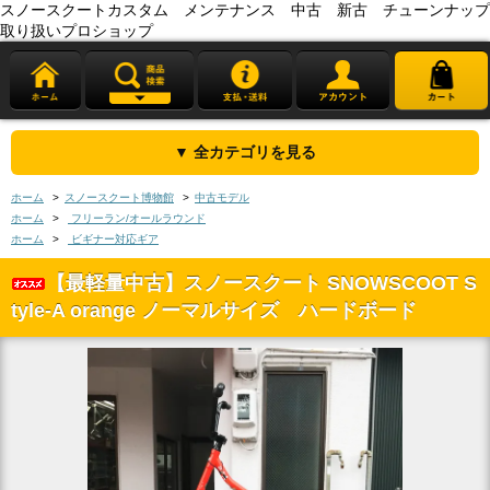
スノースクートカスタム メンテナンス 中古 新古 チューンナップ
取り扱いプロショップ
▼ 全カテゴリを見る
ホーム
>
スノースクート博物館
>
中古モデル
ホーム
>
フリーラン/オールラウンド
ホーム
>
ビギナー対応ギア
【最軽量中古】スノースクート SNOWSCOOT S
tyle-A orange ノーマルサイズ ハードボード