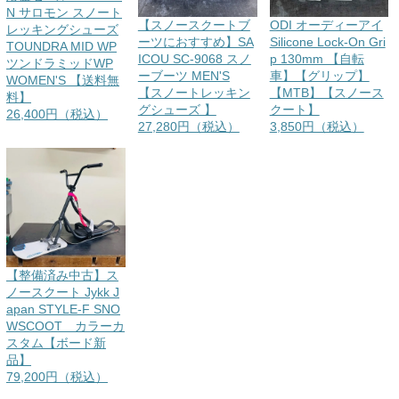
N サロモン スノート
【スノースクートブ
ODI オーディーアイ
レッキングシューズ
ーツにおすすめ】SA
Silicone Lock-On Gri
TOUNDRA MID WP
ICOU SC-9068 スノ
p 130mm 【自転
ツンドラミッドWP
ーブーツ MEN'S
車】【グリップ】
WOMEN'S 【送料無
【スノートレッキン
【MTB】【スノース
料】
グシューズ 】
クート】
26,400円（税込）
27,280円（税込）
3,850円（税込）
【整備済み中古】ス
ノースクート Jykk J
apan STYLE-F SNO
WSCOOT カラーカ
スタム【ボード新
品】
79,200円（税込）