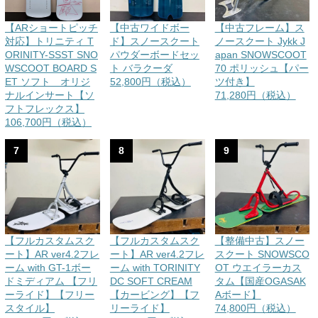
【ARショートピッチ
【中古ワイドボー
【中古フレーム】ス
対応】トリニティ T
ド】スノースクート
ノースクート Jykk J
ORINITY-SSST SNO
パウダーボードセッ
apan SNOWSCOOT
WSCOOT BOARD S
ト バラクーダ
70 ポリッシュ【パー
ET ソフト オリジ
52,800円（税込）
ツ付き】
ナルインサート【ソ
71,280円（税込）
フトフレックス】
106,700円（税込）
7
8
9
【フルカスタムスク
【フルカスタムスク
【整備中古】スノー
ート】AR ver4.2フレ
ート】AR ver4.2フレ
スクート SNOWSCO
ーム with GT-1ボー
ーム with TORINITY
OT ウエイラーカス
ドミディアム 【フリ
DC SOFT CREAM
タム【国産OGASAK
ーライド】【フリー
【カービング】【フ
Aボード】
スタイル】
リーライド】
74,800円（税込）