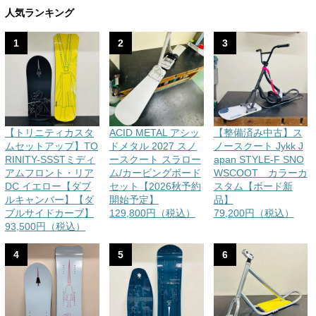
人気ランキング
1
2
3
【トリニティカスタ
ACID METAL アシッ
【整備済み中古】ス
ムセットアップ】TO
ドメタル 2027 スノ
ノースクート Jykk J
RINITY-SSSTミディ
ースクート スラロー
apan STYLE-F SNO
アムフロント・リア
ム/カービングボード
WSCOOT カラーカ
DC イエロー【ダブ
セット【2026秋予約
スタム【ボード新
ルキャンバー】【ダ
開始予定】
品】
ブルサイドカーブ】
129,800円（税込）
79,200円（税込）
93,500円（税込）
4
5
6