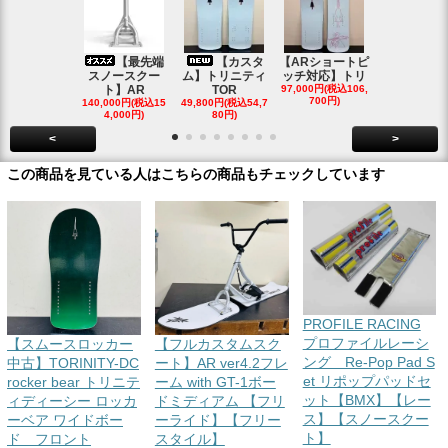
【最先端
【カスタ
【ARショートピ
スノ
スノースクー
ム】トリニティ
ッチ対応】トリ
クートパウ
ト】AR
TOR
97,000円(税込106,
ボード
700円)
140,000円(税込15
49,800円(税込54,7
85,000円(税込
4,000円)
80円)
00円)
<
>
この商品を見ている人はこちらの商品もチェックしています
PROFILE RACING
プロファイルレーシ
【スムースロッカー
【フルカスタムスク
ング Re-Pop Pad S
中古】TORINITY-DC
ート】AR ver4.2フレ
et リポップパッドセ
rocker bear トリニテ
ーム with GT-1ボー
ット【BMX】【レー
ィディーシー ロッカ
ドミディアム 【フリ
ス】【スノースクー
ーベア ワイドボー
ーライド】【フリー
ト】
ド フロント
スタイル】