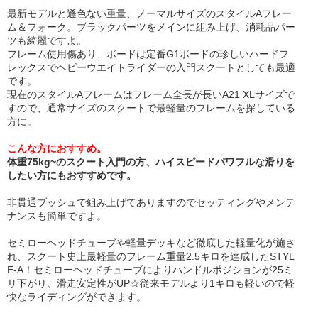
最新モデルと遜色ない重量、ノーマルサイズのスタイルAフレー
ム＆フォーク。ブラックパーツをメインに組み上げ、消耗品パー
ツも綺麗ですよ。
フレーム使用傷あり、ボードは定番G1ボードの珍しいハードフ
レックスでヘビーウエイトライダーの入門スクートとしても最適
です。
現在のスタイルAフレームはフレーム全長が長いA21 XLサイズで
すので、通常サイズのスクートで最軽量のフレームを探している
方に。
こんな方におすすめ。
体重75kg~のスクート入門の方、ハイスピードパワフルな滑りを
したい方にもおすすめです。
非貫通ブッシュで組み上げてありますのでセッティングやメンテ
ナンスも簡単ですよ。
セミローヘッドチューブや軽量デッキなど徹底した軽量化が施さ
れ、スクート史上最軽量のフレーム重量2.5キロを達成したSTYL
E-A！セミローヘッドチューブによりハンドルポジションが25ミ
リ下がり、滑走安定性がUP☆従来モデルより1キロも軽いので軽
快なライディングができます。