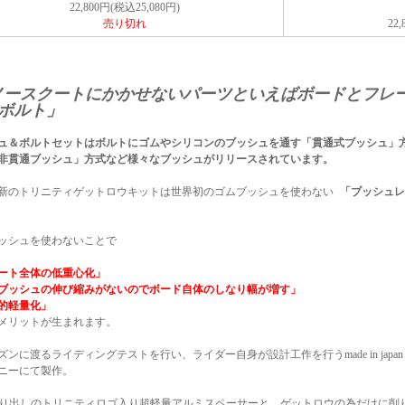
22,800円(税込25,080円)
売り切れ
22
ノースクートにかかせないパーツといえばボードとフレ
ボルト」
ュ＆ボルトセットはボルトにゴムやシリコンのブッシュを通す「貫通式ブッシュ」
非貫通ブッシュ」方式など様々なブッシュがリリースされています。
新のトリニティゲットロウキットは世界初のゴムブッシュを使わない
「ブッシュレ
ッシュを使わないことで
ート全体の低重心化」
ブッシュの伸び縮みがないのでボード自体のしなり幅が増す」
的軽量化」
メリットが生まれます。
ズンに渡るライディングテストを行い、ライダー自身が設計工作を行うmade in jap
ニーにて製作。
削り出しのトリニティロゴ入り超軽量アルミスペーサーと、ゲットロウの為だけに削