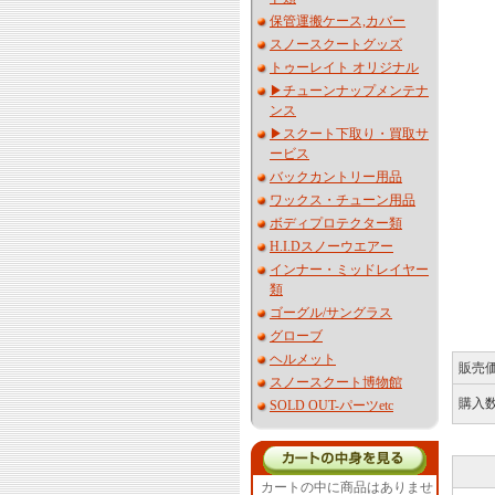
保管運搬ケース,カバー
スノースクートグッズ
トゥーレイト オリジナル
▶︎チューンナップメンテナ
ンス
▶︎スクート下取り・買取サ
ービス
バックカントリー用品
ワックス・チューン用品
ボディプロテクター類
H.I.Dスノーウエアー
インナー・ミッドレイヤー
類
ゴーグル/サングラス
グローブ
ヘルメット
販売
スノースクート博物館
購入
SOLD OUT-パーツetc
カートの中に商品はありませ