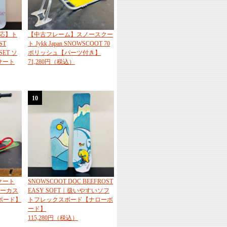
応】ト
【中古フレーム】スノースクー
ST
ト Jykk Japan SNOWSCOOT 70
SET ソ
ポリッシュ【パーツ付き】
サート
71,280円（税込）
10
クート
SNOWSCOOT DOC BEEFROST
ラーカス
EASY SOFT｜扱いやすいソフ
ボード】
トフレックスボード【ナローボ
ード】
115,280円（税込）