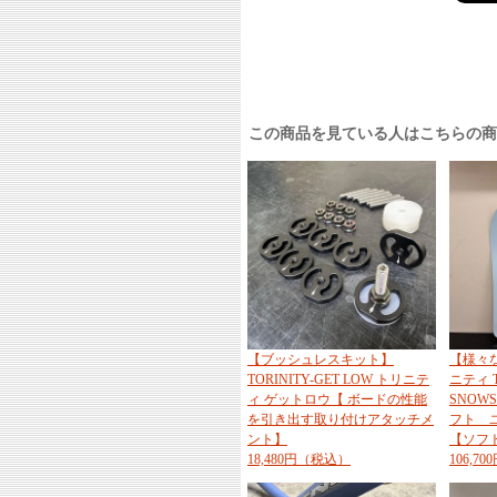
この商品を見ている人はこちらの
【ブッシュレスキット】
【様々
TORINITY-GET LOW トリニテ
ニティ T
ィ ゲットロウ【 ボードの性能
SNOWS
を引き出す取り付けアタッチメ
フト 
ント】
【ソフ
18,480円（税込）
106,7