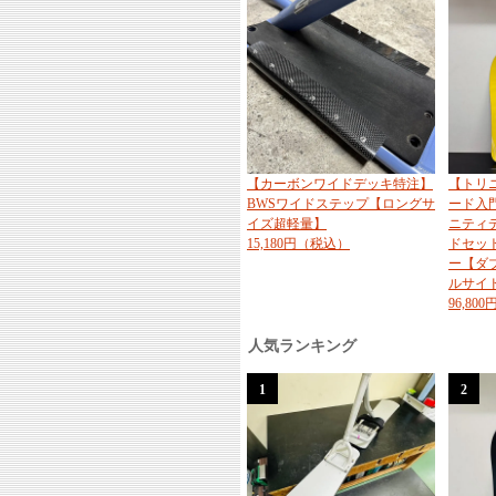
【カーボンワイドデッキ特注】
【トリ
BWSワイドステップ【ロングサ
ード入門
イズ超軽量】
ニティ
15,180円（税込）
ドセッ
ー【ダ
ルサイ
96,80
人気ランキング
1
2