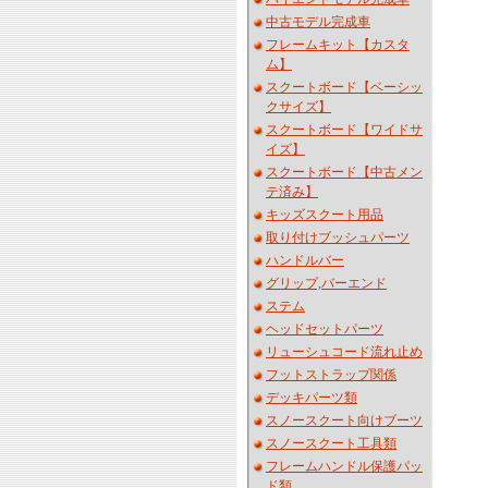
中古モデル完成車
フレームキット【カスタ
ム】
スクートボード【ベーシッ
クサイズ】
スクートボード【ワイドサ
イズ】
スクートボード【中古メン
テ済み】
キッズスクート用品
取り付けブッシュパーツ
ハンドルバー
グリップ,バーエンド
ステム
ヘッドセットパーツ
リューシュコード流れ止め
フットストラップ関係
デッキパーツ類
スノースクート向けブーツ
スノースクート工具類
フレームハンドル保護パッ
ド類