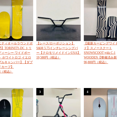
ニティオールラウンドボ
【レース/ローポジション】
【最新カービングワイ
】TORINITY-DC トリ
S&M 5.75インチレーシングバ
ド】スノースクート
ディーシー ワイドボー
ー【クロモリメイドインUSA】
SNOWSCOOT jykk C-1
ト ホワイトロゴ イエロ
19,580円（税込）
WOODEN【整備済み
ブルキャンバー】【ダブ
96,800円（税込）
ドカーブ】
0円（税込）
3
4