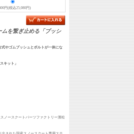
,800円(税込25,080円)
ームを繋ぎ止める「ブッシ
方式やゴムブッシュとボルトが一体にな
スキット」
an スノースクートパーツファクトリー濱松
り出された国産スノースクート専用ステ