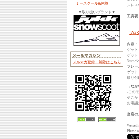
ミースクール&体験
ンレス
▼取り扱いブランド▼
工具要
ブロ
内容：
ゲット
ゲット
3mm
メルマガ登録・解除はこちら
フレー
ゲット
取り付
→なか
-この
そこか
お電話か
当店の
We sell 
Please 