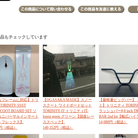
商品もチェックしています
なフレームに対応】トリ
【OGASAKA MADE】スノー
【最軽量ビッグバー】
ORINITY-SSST
スクート ワイドボードセット
ミ】トリニティ TORINI
COOT BOARD SET ソ
TORINITY-IT トリニティIT-
ラッシュバー8,8 inch T
ユニバーサルインサート
forest green グリーン【国産レー
BAR 2nd lot【幅広ハ
トフレックス】
ススペック】
14,080円（税込）
00円（税込）
140,352円（税込）