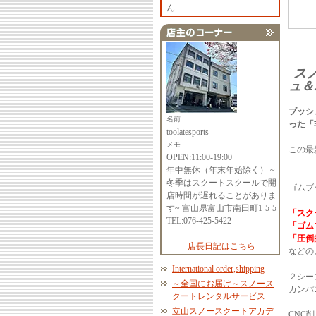
ん
ス
ュ＆
ブッシ
名前
った「
toolatesports
メモ
この最
OPEN:11:00-19:00
年中無休（年末年始除く） ~
冬季はスクートスクールで開
ゴムブ
店時間が遅れることがありま
す~ 富山県富山市南田町1-5-5
「スク
TEL:076-425-5422
「ゴム
「圧倒
店長日記はこちら
などの
International order,shipping
２シー
～全国にお届け～スノース
カンパ
クートレンタルサービス
立山スノースクートアカデ
CNC