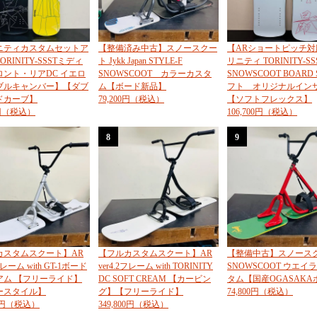
ニティカスタムセットア
【整備済み中古】スノースクー
【ARショートピッチ対
RINITY-SSSTミディ
ト Jykk Japan STYLE-F
リニティ TORINITY-SS
ロント・リアDC イエロ
SNOWSCOOT カラーカスタ
SNOWSCOOT BOARD 
ブルキャンバー】【ダブ
ム【ボード新品】
フト オリジナルイン
ドカーブ】
79,200円（税込）
【ソフトフレックス】
0円（税込）
106,700円（税込）
8
9
カスタムスクート】AR
【フルカスタムスクート】AR
【整備中古】スノース
2フレーム with GT-1ボード
ver4.2フレーム with TORINITY
SNOWSCOOT ウエイ
アム 【フリーライド】
DC SOFT CREAM 【カービン
タム【国産OGASAKA
ースタイル】
グ】【フリーライド】
74,800円（税込）
00円（税込）
349,800円（税込）