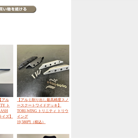
【アル
【アルミ削り出し最高精度スノ
TY ト
ースクートワイドデッキ】
RASH
TORI-WING トリニティ トリウ
イライズ】
イング
19,580円（税込）