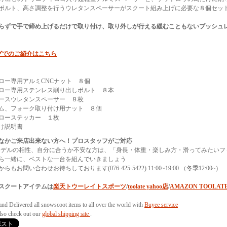
ボルト、高さ調整を行うウレタンスペーサーがスクート組み上げに必要な８個セッ
らずで手で締め上げるだけで取り付け、取り外しが行える緩むこともないブッシュ
グでのご紹介はこちら
ロー専用アルミCNCナット ８個
ロー専用ステンレス削り出しボルト ８本
ベースウレタンスペーサー ８枚
ム、フォーク取り付け用ナット ８個
ローステッカー １枚
け説明書
なかご来店出来ない方へ！プロスタッフがご対応
モデルの相性、自分に合うか不安な方は、「身長・体重・楽しみ方・滑ってみたいフ
ら一緒に、ベストな一台を組んでいきましょう
らもお問い合わせお待ちしております(076-425-5422) 11:00~19:00 （冬季12:00~)
スクートアイテムは
楽天トウーレイトスポーツ
/
toolate yahoo店
/
AMAZON TOOLAT
and Delivered all snowscoot items to all over the world with
Buyee service
also check out our
global shipping site
.