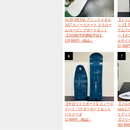
ACID METAL アシッドメタル
【トリ
2027 スノースクート スラロー
ップ】TO
ム/カービングボードセット
アムフ
【2026秋予約開始予定】
ー【ダ
129,800円（税込）
ルサイ
93,50
6
7
【中古ワイドボード】スノース
【フル
クート パウダーボードセット
ver4.
バラクーダ
ミディ
52,800円（税込）
【フリ
382,8