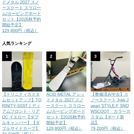
ドメタル 2027 スノ
ースクート スラロー
ム/カービングボード
セット【2026秋予約
開始予定】
129,800円（税込）
人気ランキング
1
2
3
【トリニティカスタ
ACID METAL アシッ
【整備済み中古】ス
ムセットアップ】TO
ドメタル 2027 スノ
ノースクート Jykk J
RINITY-SSSTミディ
ースクート スラロー
apan STYLE-F SNO
アムフロント・リア
ム/カービングボード
WSCOOT カラーカ
DC イエロー【ダブ
セット【2026秋予約
スタム【ボード新
ルキャンバー】【ダ
開始予定】
品】
ブルサイドカーブ】
129,800円（税込）
79,200円（税込）
93,500円（税込）