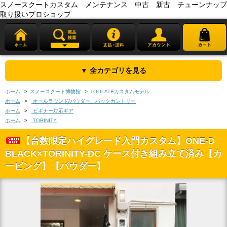
スノースクートカスタム メンテナンス 中古 新古 チューンナップ
取り扱いプロショップ
▼ 全カテゴリを見る
ホーム
>
スノースクート博物館
>
TOOLATEカスタムモデル
ホーム
>
オールラウンド/パウダー、バックカントリー
ホーム
>
ビギナー対応ギア
ホーム
>
TORINITY
【台数限定ハイグレード入門カスタム】ONE-D
BLACK×TORINITY-DC ケース付き組み立て済み【カ
ービング】【パウダー】