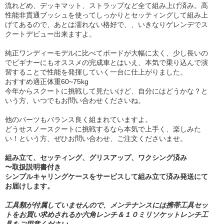
流れどめ、デッキマット、ストラップなど全て組み上げ済み。高
性能非貫通ブッシュを使ってしっかりとセッティングして組み上
げてあるので、あとは濡れない格好で、、いきなりゲレンデでス
クートデビュー出来ますよ。
純正ワンディーモデルに比べてボードが大幅に太く、少し長いの
でビギナーにもオススメの完成車とはいえ、本気で乗り込んで演
習することで性能を発揮していく一台に仕上がりました。
おすすめ適正体重60~75kg
今年からスクートに挑戦して見たいけど、自分にはどうかな？と
いう方、いつでもお問い合わせくださいね。
他のパーツもバランス良く組まれていますよ。
どうせスノースクートに挑戦するなら本気で上手く、楽しみた
い！という方、ぜひお問い合わせ、ご注文くださいませ。
組み立て、セッティング、グリスアップ、ワクシング済み
〜取扱説明書付き
シンプルキャリングケースをサービスして組み立て済み発送にて
お届けします。
工具類が付属していませんので、メンテナンスには携帯工具セッ
トをお買い求めされるか六角レンチ＆１０ミリソケットレンチ工