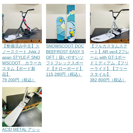
【整備済み中古】ス
SNOWSCOOT DOC
【フルカスタムスク
ノースクート Jykk J
BEEFROST EASY S
ート】AR ver4.2フレ
apan STYLE-F SNO
OFT｜扱いやすいソ
ーム with GT-1ボー
WSCOOT カラーカ
フトフレックスボー
ドミディアム 【フリ
スタム【ボード新
ド【ナローボード】
ーライド】【フリー
品】
115,280円（税込）
スタイル】
79,200円（税込）
382,800円（税込）
ACID METAL アシッ