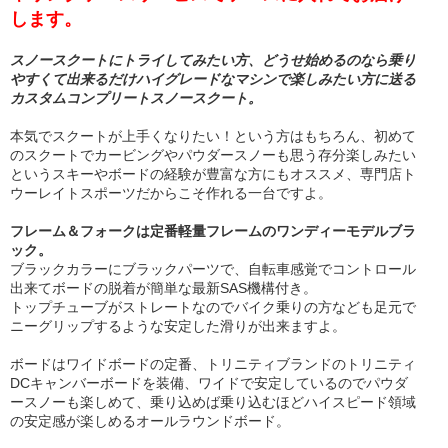
します。
スノースクートにトライしてみたい方、どうせ始めるのなら乗り
やすくて出来るだけハイグレードなマシンで楽しみたい方に送る
カスタムコンプリートスノースクート。
本気でスクートが上手くなりたい！という方はもちろん、初めて
のスクートでカービングやパウダースノーも思う存分楽しみたい
というスキーやボードの経験が豊富な方にもオススメ、専門店ト
ウーレイトスポーツだからこそ作れる一台ですよ。
フレーム＆フォークは定番軽量フレームのワンディーモデルブラ
ック。
ブラックカラーにブラックパーツで、自転車感覚でコントロール
出来てボードの脱着が簡単な最新SAS機構付き。
トップチューブがストレートなのでバイク乗りの方なども足元で
ニーグリップするような安定した滑りが出来ますよ。
ボードはワイドボードの定番、トリニティブランドのトリニティ
DCキャンバーボードを装備、ワイドで安定しているのでパウダ
ースノーも楽しめて、乗り込めば乗り込むほどハイスピード領域
の安定感が楽しめるオールラウンドボード。