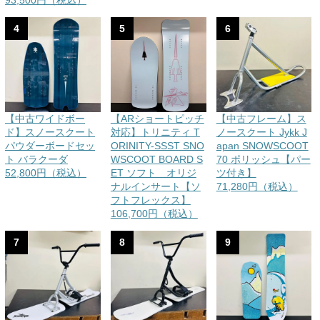
4
5
6
【中古ワイドボー
【ARショートピッチ
【中古フレーム】ス
ド】スノースクート
対応】トリニティ T
ノースクート Jykk J
パウダーボードセッ
ORINITY-SSST SNO
apan SNOWSCOOT
ト バラクーダ
WSCOOT BOARD S
70 ポリッシュ【パー
52,800円（税込）
ET ソフト オリジ
ツ付き】
ナルインサート【ソ
71,280円（税込）
フトフレックス】
106,700円（税込）
7
8
9