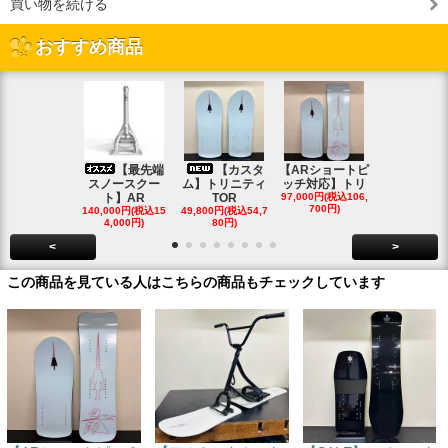
買い物を続ける
おすすめ商品
【最先端
【カスタ
【ARショートピ
スノ
スノースクー
ム】トリニティ
ッチ対応】トリ
クートパウ
ト】AR
TOR
97,000円(税込106,
ボード
700円)
140,000円(税込15
49,800円(税込54,7
85,000円(税込
4,000円)
80円)
00円)
<
>
この商品を見ている人はこちらの商品もチェックしています