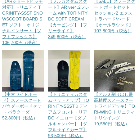
【ARショートピッチ
【フルカスタムスク
【SALE】スノースク
対応】トリニティ T
ート】AR ver4.2フレ
ート ボードセット
ORINITY-SSST SNO
ーム with TORINITY
セッション2 エクス
WSCOOT BOARD S
DC SOFT CREAM
トラハード/ハード
ET ソフト オリジ
【カービング】【フ
【オールラウンド】
ナルインサート【ソ
リーライド】
107,800円（税込）
フトフレックス】
349,800円（税込）
106,700円（税込）
【中古ワイドボー
【トリニティカスタ
【アルミ削り出し最
ド】スノースクート
ムセットアップ】TO
高精度スノースクー
パウダーボードセッ
RINITY-SSSTミディ
トワイドデッキ】TO
ト バラクーダ
アムフロント・リア
RI-WING トリニティ
52,800円（税込）
DC イエロー【ダブ
トリウイング
ルキャンバー】【ダ
19,580円（税込）
ブルサイドカーブ】
93,500円（税込）