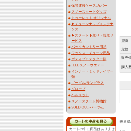
保管運搬ケース,カバー
スノースクートグッズ
トゥーレイト オリジナル
▶︎チューンナップメンテナ
ンス
▶︎スクート下取り・買取サ
ービス
型番
バックカントリー用品
定価
ワックス・チューン用品
販売
ボディプロテクター類
H.I.Dスノーウエアー
購入
インナー・ミッドレイヤー
類
ゴーグル/サングラス
グローブ
ヘルメット
スノースクート博物館
SOLD OUT-パーツetc
軽量BM
カートの中に商品はありませ