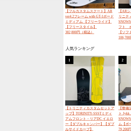
【フルカスタムスクート】AR
【AR
ver4.2フレーム with GT-1ボード
リニティ 
ミディアム 【フリーライド】
SNOWS
【フリースタイル】
フト 
382,800円（税込）
【ソフ
106,7
人気ランキング
1
2
【トリニティカスタムセットア
【整備
ップ】TORINITY-SSSTミディ
ト Jykk 
アムフロント・リアDC イエロ
SNOW
ー【ダブルキャンバー】【ダブ
ム【ボ
ルサイドカーブ】
79,20