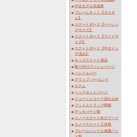
中古モデル完成車
フレームキット【カスタ
ム】
スクートボード【ベーシッ
クサイズ】
スクートボード【ワイドサ
イズ】
スクートボード【中古メン
テ済み】
キッズスクート用品
取り付けブッシュパーツ
ハンドルバー
グリップ,バーエンド
ステム
ヘッドセットパーツ
リューシュコード流れ止め
フットストラップ関係
デッキパーツ類
スノースクート向けブーツ
スノースクート工具類
フレームハンドル保護パッ
ド類