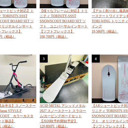
ショートピッチ対応】ト
【様々なフレームに対応】トリ
【アルミ削り出し最高
TORINITY-SSST
ニティ TORINITY-SSST
ースクートワイドデッ
COOT BOARD SET ソ
SNOWSCOOT BOARD SET ソ
TORI-WING トリニテ
オリジナルインサート
フト ユニバーサルインサート
イング
トフレックス】
【ソフトフレックス】
19,580円（税込）
00円（税込）
106,700円（税込）
3
4
済み中古】スノースクー
ACID METAL アシッドメタル
【ARショートピッチ対
Japan STYLE-F
2027 スノースクート スラロー
リニティ TORINITY-SS
SCOOT カラーカスタ
ム/カービングボードセット
SNOWSCOOT BOARD 
ード新品】
【2026秋予約開始予定】
フト オリジナルイン
0円（税込）
129,800円（税込）
【ソフトフレックス】