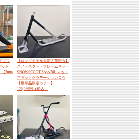
イズフ
【ロングモデル最新入荷済み】
パッド
スノースクートフレームキット
【5mm
SNOWSCOOT Style-70L マット
ブラックグラデーションロウ
【展示品限定カラー】
126,280円（税込）