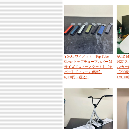
YNOT ワイノット Top Tube
ACID
Cover トップチューブカバー M
2027
サイズ【スノースクート】【カ
ム/カ
バー】【フレーム保護】
【202
6,050円（税込）
129,8