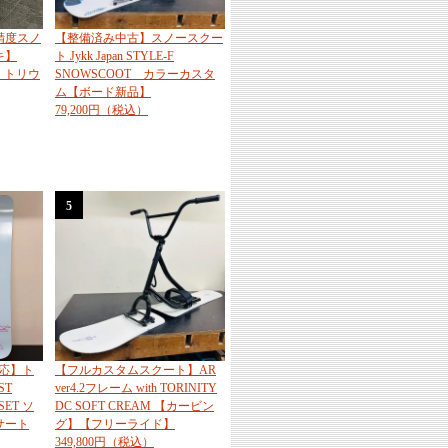
精度スノ
【整備済み中古】スノースクー
キ】
ト Jykk Japan STYLE-F
ィ トリウ
SNOWSCOOT カラーカスタ
ム【ボード新品】
79,200円（税込）
5
応】ト
【フルカスタムスクート】AR
ST
ver4.2フレーム with TORINITY
SET ソ
DC SOFT CREAM 【カービン
サート
グ】【フリーライド】
349,800円（税込）