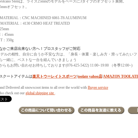
Volcano Stemは、ライズ25mmのモデルをベースに3タイプのオフセット展開。
45mmオフセット。
MATERIAL：CNC MACHINED 6061-T6 ALUMINUM
 MATERIAL：4130 CRMO HEAT TREATED
25mm
H：45mm
T：350g
なかご来店出来ない方へ！プロスタッフがご対応
モデルの相性、自分に合うか不安な方は、「身長・体重・楽しみ方・滑ってみたいフ
ら一緒に、ベストな一台を組んでいきましょう
らもお問い合わせお待ちしております(076-425-5422) 11:00~19:00 （冬季12:00~)
スクートアイテムは
楽天トウーレイトスポーツ
/
toolate yahoo店
/
AMAZON TOOLAT
and Delivered all snowscoot items to all over the world with
Buyee service
also check out our
global shipping site
.