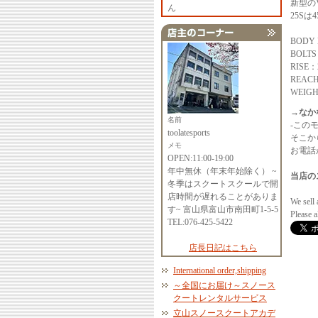
新型の
ん
25Sは
BODY 
BOLTS
RISE：
REAC
WEIGH
→なか
名前
-この
toolatesports
そこか
メモ
お電話か
OPEN:11:00-19:00
年中無休（年末年始除く） ~
当店の
冬季はスクートスクールで開
店時間が遅れることがありま
We sell 
す~ 富山県富山市南田町1-5-5
Please 
TEL:076-425-5422
店長日記はこちら
International order,shipping
～全国にお届け～スノース
クートレンタルサービス
立山スノースクートアカデ