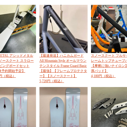
 METAL アシッドメタル
【最速発送】ハニカムガード
スノースクート フルサ
 スノースクート スラロー
All Mountain Style オールマウン
レームトップチューブ
ービングボードセット
テンスタイル Frame Guard Basic
【摩擦に強いナイロン】
6秋予約開始予定】
【最強】【フレームプロテクタ
厚パッド】
00円（税込）
ー】【スノースクート】
4,180円（税込）
5,720円（税込）