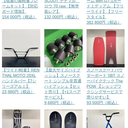
【低重心最軽量フレ
SCOOT ナナマル
ーム with GT-1ボー
ームキット】【対応
ロウ 70 raw 【無塗
ドミディアム 【フリ
ボード増加】
装レア】
ーライド】【フリー
154,000円（税込）
132,000円（税込）
スタイル】
382,800円（税込）
【ワイド/軽量】REN
【最大サイズハイブ
スノースクートパウ
THAL MOTO 20XL
ッシュ】スノースク
ダーボード SBT スノ
ハンドルバー【7シ
ート シンプル非貫通
ーバイクテック The
リーズアルミ】
ハイブッシュ【セッ
POW 【ショップワ
23,980円（税込）
ト売り】【+1スペア
クシングサービスで
サービス】
滑りやすい】
9,680円（税込）
93,500円（税込）