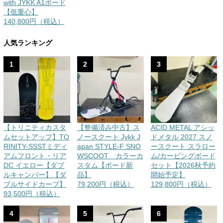
with JYKK A1ボード
【低重心】
140,800円（税込）
人気ランキング
1
2
3
【トリニティカスタ
【整備済み中古】ス
ACID METAL アシッ
ムセットアップ】TO
ノースクート Jykk J
ドメタル 2027 スノ
RINITY-SSSTミディ
apan STYLE-F SNO
ースクート スラロー
アムフロント・リア
WSCOOT カラーカ
ム/カービングボード
DC イエロー【ダブ
スタム【ボード新
セット【2026秋予約
ルキャンバー】【ダ
品】
開始予定】
ブルサイドカーブ】
79,200円（税込）
129,800円（税込）
93,500円（税込）
4
5
6