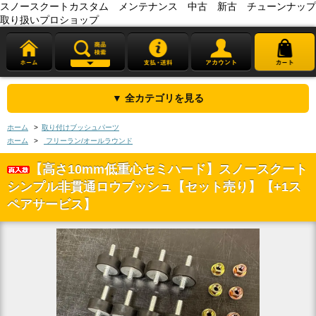
スノースクートカスタム メンテナンス 中古 新古 チューンナップ
取り扱いプロショップ
▼ 全カテゴリを見る
ホーム
>
取り付けブッシュパーツ
ホーム
>
フリーラン/オールラウンド
【高さ10mm低重心セミハード】スノースクート
シンプル非貫通ロウブッシュ【セット売り】【+1ス
ペアサービス】