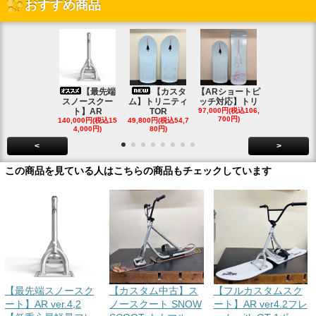
おすすめ商品
【最先端
【カスタ
【ARショートピ
スノ
スノースクー
ム】トリニティ
ッチ対応】トリ
クートパウ
ト】AR
TOR
97,000円(税込106,
ボード
700円)
140,000円(税込15
49,800円(税込54,7
85,000円(税込
4,000円)
80円)
00円)
<
>
この商品を見ている人はこちらの商品もチェックしています
【最先端スノースク
【カスタム中古】ス
【フルカスタムスク
ート】AR ver.4,2
ノースクート SNOW
ート】AR ver4.2フレ