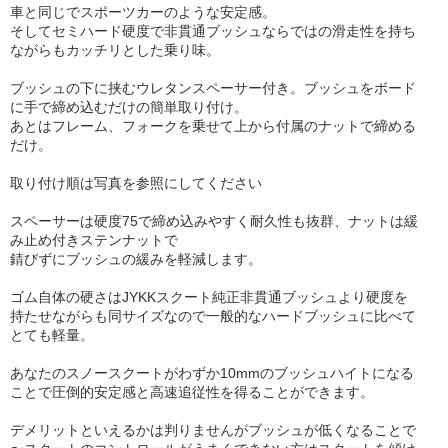
車と同じでスポーツカーのような安定感。
そしてセミハード硬度で非貫通ブッシュならではの滑走性を持ち
ながらもカッチリとした乗り味。
ブッシュの下に挟むウレタンスペーサー付き。ブッシュをボード
に手で締め込むだけの簡単取り付け。
あとはフレーム、フォークを乗せて上から付属のナットで締める
だけ。
取り付け順は写真を参照にしてください
スペーサーは硬度75で締め込みやすく耐久性も抜群、ナットは緩
み止め付きステンナットで
錆びずにブッシュの緩みを軽減します。
ゴム自体の硬さはJYKKスクート純正非貫通ブッシュより硬度を
持たせながらも同サイズなので一般的なハードブッシュに比べて
とても軽量。
あなたのスノースクートがわずか10mmのブッシュハイトになる
ことで圧倒的安定感と高速追従性を得ることができます。
デメリットといえるかは判りませんがブッシュが低くなることで