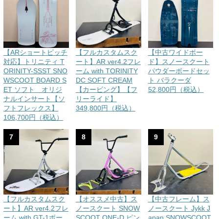
【ARショートピッチ
【フルカスタムスク
【中古ワイドボー
対応】トリニティ T
ート】AR ver4.2フレ
ド】スノースクート
ORINITY-SSST SNO
ーム with TORINITY
パウダーボードセッ
WSCOOT BOARD S
DC SOFT CREAM
ト バラクーダ
ET ソフト オリジ
【カービング】【フ
52,800円（税込）
ナルインサート【ソ
リーライド】
フトフレックス】
349,800円（税込）
106,700円（税込）
7
8
9
【フルカスタムスク
【オススメ中古】ス
【中古フレーム】ス
ート】AR ver4.2フレ
ノースクート SNOW
ノースクート Jykk J
ーム with GT-1ボー
SCOOT ONE-D ピン
apan SNOWSCOOT