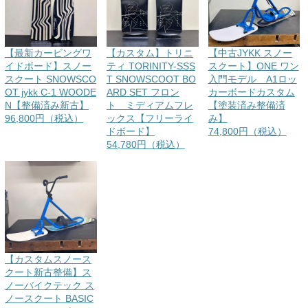
【最新カービングワ
【カスタム】トリニ
【中古JYKK スノー
イドボード】スノー
ティ TORINITY-SSS
スクート】ONE ワン
スクート SNOWSCO
T SNOWSCOOT BO
入門モデル A1ロッ
OT jykk C-1 WOODE
ARD SET フロン
カーボードカスタム
N【整備済み新古】
ト ミディアムフレ
【塗装済み整備済
96,800円（税込）
ックス【フリーライ
み】
ドボード】
74,800円（税込）
54,780円（税込）
【カスタムスノース
クート新古整備】ス
ノーバイクテック ス
ノースクート BASIC