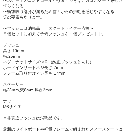
〜スクートのコントロールがうまくできない方はスクートを傾け
ずらくなる
〜衝撃吸収部分が減るため雪面からの振動を感じやすくなる
等の要素もあります。
〜ブッシュは消耗品！ スクートライダー応援〜
８個セットに加えて予備ブッシュを１個プレゼント中。
ブッシュ
高さ:10mm
幅:25mm
ネジ、ナットサイズ:M6 （純正ブッシュと同じ）
ボードインサートネジ長さ:7mm
フレーム取り付けネジ長さ:17mm
スペーサー
幅25mm,穴8mm,厚さ2mm
ナット
M6サイズ
※非貫通ブッシュは消耗品です。
最新のワイドボードや軽量フレームで組まれたスノースクートは