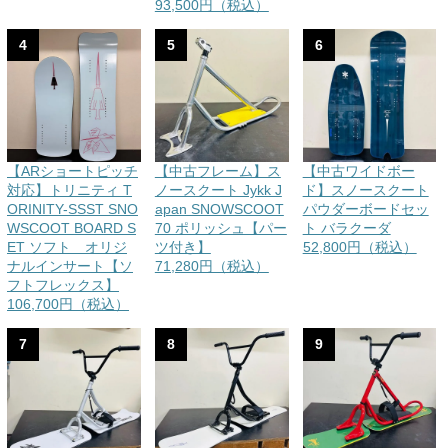
93,500円（税込）
4
5
6
【ARショートピッチ
【中古フレーム】ス
【中古ワイドボー
対応】トリニティ T
ノースクート Jykk J
ド】スノースクート
ORINITY-SSST SNO
apan SNOWSCOOT
パウダーボードセッ
WSCOOT BOARD S
70 ポリッシュ【パー
ト バラクーダ
ET ソフト オリジ
ツ付き】
52,800円（税込）
ナルインサート【ソ
71,280円（税込）
フトフレックス】
106,700円（税込）
7
8
9