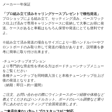
メーカー一年保証
「プロ組み立て済みキャリングケースプレゼントで梱包発送」
プロショップによる組み立て、セッティング済み、ベースワック
ス仕上げ済みで専用キャリングケースに収納して大事にお得に発
送。ケースがあると車載はもちろん保管や発送にとても便利です
よ。
※組み立て済み発送の場合もサイズにより一部ハンドルバーやフ
ロントボードのみ取り外して発送の場合があります。説明書を参
考に簡単に取り付け出来ます。
-チューンナップオプション
より専門的な滑走性を求める方はボードチューンナップメニュー
をご覧ください
各種チューンナップを同時購入頂くと本格チューンナップ仕上げ
後の発送となります。
（納期：即日～約一週間）
ご注文、お問い合わせの際にウインタースポーツ経験や体格など
教えてくださればハンドルカット、ボードのレベル調整など乗り
手にあわせたセッティングで全国発送致します。
→ご来店出来ない方へ！プロスタッフがご対応