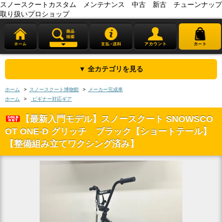
スノースクートカスタム メンテナンス 中古 新古 チューンナップ
取り扱いプロショップ
▼ 全カテゴリを見る
ホーム
>
スノースクート博物館
>
メーカー完成車
ホーム
>
ビギナー対応ギア
【最新入門モデル】スノースクート SNOWSCO
OT ONE-D グリッチ ブラック【ショートテール】
【整備組み立てワクシング済み】