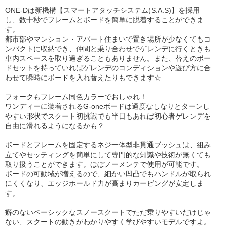
ONE-Dは新機構【スマートアタッチシステム(S.A.S)】を採用
し、数十秒でフレームとボードを簡単に脱着することができま
す。
都市部やマンション・アパート住まいで置き場所が少なくてもコ
ンパクトに収納でき、仲間と乗り合わせでゲレンデに行くときも
車内スペースを取り過ぎることもありません。また、替えのボー
ドセットを持っていればゲレンデのコンディションや遊び方に合
わせて瞬時にボードを入れ替えたりもできます☆
フォークもフレーム同色カラーでおしゃれ！
ワンディーに装着されるG-oneボードは適度なしなりとターンし
やすい形状でスクート初挑戦でも半日もあれば初心者ゲレンデを
自由に滑れるようになるかも？
ボードとフレームを固定するネジ一体型非貫通ブッシュは、組み
立てやセッティングを簡単にして専門的な知識や技術が無くても
取り扱うことができます。ほぼノーメンテで使用が可能です。
ボードの可動域が増えるので、細かい凹凸でもハンドルが取られ
にくくなり、エッジホールド力が高まりカービングが安定しま
す。
癖のないベーシックなスノースクートでただ乗りやすいだけじゃ
ない、スクートの動きがわかりやすく学びやすいモデルですよ。