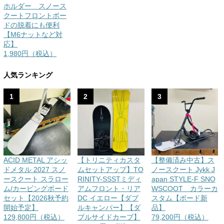
ホルダー スノース
クートフロントボー
ドの脱着にも便利
【M6ナットなど対
応】
1,980円（税込）
人気ランキング
1
2
3
ACID METAL アシッ
【トリニティカスタ
【整備済み中古】ス
ドメタル 2027 スノ
ムセットアップ】TO
ノースクート Jykk J
ースクート スラロー
RINITY-SSSTミディ
apan STYLE-F SNO
ム/カービングボード
アムフロント・リア
WSCOOT カラーカ
セット【2026秋予約
DC イエロー【ダブ
スタム【ボード新
開始予定】
ルキャンバー】【ダ
品】
129,800円（税込）
ブルサイドカーブ】
79,200円（税込）