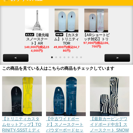
【最先端
【カスタ
【ARショートピ
スノ
スノースクー
ム】トリニティ
ッチ対応】トリ
クートパウ
ト】AR
TOR
97,000円(税込106,
ボード
700円)
140,000円(税込15
49,800円(税込54,7
85,000円(税込
4,000円)
80円)
00円)
<
>
この商品を見ている人はこちらの商品もチェックしています
【トリニティカスタ
【中古ワイドボー
【最新カービングワ
ムセットアップ】TO
ド】スノースクート
イドボード中古】ス
RINITY-SSSTミディ
パウダーボードセッ
ノースクート SNOW