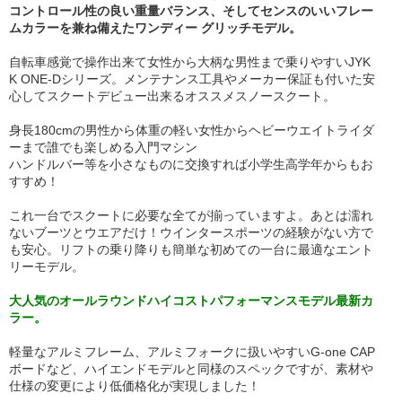
コントロール性の良い重量バランス、そしてセンスのいいフレー
ムカラーを兼ね備えたワンディー グリッチモデル。
自転車感覚で操作出来て女性から大柄な男性まで乗りやすいJYK
K ONE-Dシリーズ。メンテナンス工具やメーカー保証も付いた安
心してスクートデビュー出来るオススメスノースクート。
身長180cmの男性から体重の軽い女性からヘビーウエイトライダ
ーまで誰でも楽しめる入門マシン
ハンドルバー等を小さなものに交換すれば小学生高学年からもお
すすめ！
これ一台でスクートに必要な全てが揃っていますよ。あとは濡れ
ないブーツとウエアだけ！ウインタースポーツの経験がない方で
も安心。リフトの乗り降りも簡単な初めての一台に最適なエント
リーモデル。
大人気のオールラウンドハイコストパフォーマンスモデル最新カ
ラー。
軽量なアルミフレーム、アルミフォークに扱いやすいG-one CAP
ボードなど、ハイエンドモデルと同様のスペックですが、素材や
仕様の変更により低価格化が実現しました！