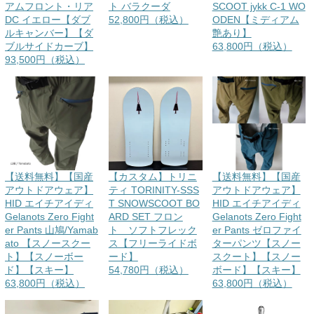
アムフロント・リア
ト バラクーダ
SCOOT jykk C-1 WO
DC イエロー【ダブ
52,800円（税込）
ODEN【ミディアム
ルキャンバー】【ダ
艶あり】
ブルサイドカーブ】
63,800円（税込）
93,500円（税込）
【送料無料】【国産
【カスタム】トリニ
【送料無料】【国産
アウトドアウェア】
ティ TORINITY-SSS
アウトドアウェア】
HID エイチアイディ
T SNOWSCOOT BO
HID エイチアイディ
Gelanots Zero Fight
ARD SET フロン
Gelanots Zero Fight
er Pants 山鳩/Yamab
ト ソフトフレック
er Pants ゼロファイ
ato 【スノースクー
ス【フリーライドボ
ターパンツ【スノー
ト】【スノーボー
ード】
スクート】【スノー
ド】【スキー】
54,780円（税込）
ボード】【スキー】
63,800円（税込）
63,800円（税込）