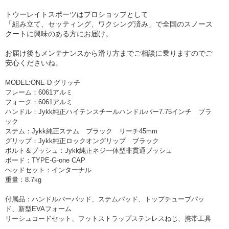
トウーレイトスポーツはプロショップとして
「組み立て、セッティング、ワクシング済み」で全国のスノース
クートに興味のある方にお届け。
お届け後もメンテナンスから滑り方までご相談に乗りますのでご
安心くださいね。
MODEL:ONE-D グリッチ
フレーム：6061アルミ
フォーク：6061アルミ
ハンドル：Jykk純正ハイテンスチールハンドルバー7.75インチ ブラ
ック
ステム：Jykk純正ステム ブラック リーチ45mm
グリップ：Jykk純正ロックオングリップ ブラック
ボルト＆ブッシュ：Jykk純正ネジ一体型非貫通ブッシュ
ボード：TYPE-G-one CAP
ヘッドセット：インターナル
重量：8.7kg
付属品：ハンドルバーパッド、ステムパッド、トップチューブパッ
ド、新型EVAフォーム
リーシュコードセット、フットストラップステンレスねじ、携帯工具