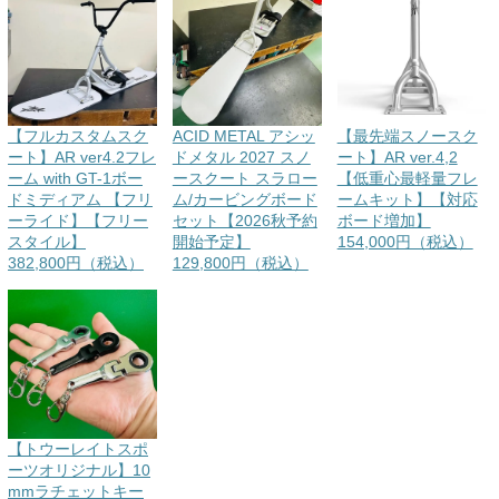
【フルカスタムスク
ACID METAL アシッ
【最先端スノースク
ート】AR ver4.2フレ
ドメタル 2027 スノ
ート】AR ver.4,2
ーム with GT-1ボー
ースクート スラロー
【低重心最軽量フレ
ドミディアム 【フリ
ム/カービングボード
ームキット】【対応
ーライド】【フリー
セット【2026秋予約
ボード増加】
スタイル】
開始予定】
154,000円（税込）
382,800円（税込）
129,800円（税込）
【トウーレイトスポ
ーツオリジナル】10
mmラチェットキー