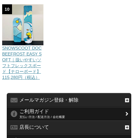
10
SNOWSCOOT DOC
BEEFROST EASY S
OFT｜扱いやすいソ
フトフレックスボー
ド【ナローボード】
115,280円（税込）
メールマガジン登録・解除
ご利用ガイド
支払い方法 / 配送方法 / 会社概要
店長について