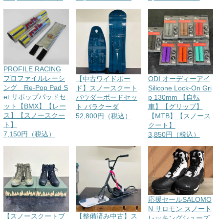
PROFILE RACING
プロファイルレーシ
【中古ワイドボー
ODI オーディーアイ
ング Re-Pop Pad S
ド】スノースクート
Silicone Lock-On Gri
et リポップパッドセ
パウダーボードセッ
p 130mm 【自転
ット【BMX】【レー
ト バラクーダ
車】【グリップ】
ス】【スノースクー
52,800円（税込）
【MTB】【スノース
ト】
クート】
7,150円（税込）
3,850円（税込）
応援セールSALOMO
N サロモン スノート
【スノースクートブ
【整備済み中古】ス
レッキングシューズ