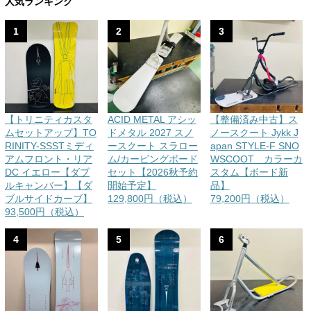
人気ランキング
1
2
3
【トリニティカスタ
ACID METAL アシッ
【整備済み中古】ス
ムセットアップ】TO
ドメタル 2027 スノ
ノースクート Jykk J
RINITY-SSSTミディ
ースクート スラロー
apan STYLE-F SNO
アムフロント・リア
ム/カービングボード
WSCOOT カラーカ
DC イエロー【ダブ
セット【2026秋予約
スタム【ボード新
ルキャンバー】【ダ
開始予定】
品】
ブルサイドカーブ】
129,800円（税込）
79,200円（税込）
93,500円（税込）
4
5
6