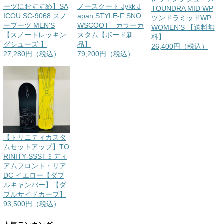
ーツにおすすめ】SA
ノースクート Jykk J
TOUNDRA MID WP
ICOU SC-9068 スノ
apan STYLE-F SNO
ツンドラミッドWP
ーブーツ MEN'S
WSCOOT カラーカ
WOMEN'S 【送料無
【スノートレッキン
スタム【ボード新
料】
グシューズ 】
品】
26,400円（税込）
27,280円（税込）
79,200円（税込）
【トリニティカスタ
ムセットアップ】TO
RINITY-SSSTミディ
アムフロント・リア
DC イエロー【ダブ
ルキャンバー】【ダ
ブルサイドカーブ】
93,500円（税込）