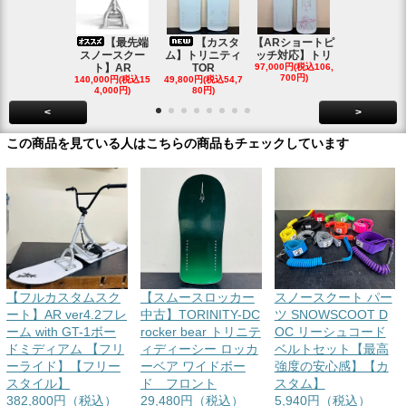
【最先端
【カスタ
【ARショートピ
スノ
スノースクー
ム】トリニティ
ッチ対応】トリ
クートパウ
ト】AR
TOR
97,000円(税込106,
ボード
700円)
140,000円(税込15
49,800円(税込54,7
85,000円(税込
4,000円)
80円)
00円)
<
>
この商品を見ている人はこちらの商品もチェックしています
【フルカスタムスク
【スムースロッカー
スノースクート パー
ート】AR ver4.2フレ
中古】TORINITY-DC
ツ SNOWSCOOT D
ーム with GT-1ボー
rocker bear トリニテ
OC リーシュコード
ドミディアム 【フリ
ィディーシー ロッカ
ベルトセット【最高
ーライド】【フリー
ーベア ワイドボー
強度の安心感】【カ
スタイル】
ド フロント
スタム】
382,800円（税込）
29,480円（税込）
5,940円（税込）