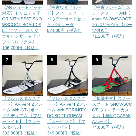
【ARショートピッチ
【中古ワイドボー
【中古フレーム】ス
対応】トリニティ T
ド】スノースクート
ノースクート Jykk J
ORINITY-SSST SNO
パウダーボードセッ
apan SNOWSCOOT
WSCOOT BOARD S
ト バラクーダ
70 ポリッシュ【パー
ET ソフト オリジ
52,800円（税込）
ツ付き】
ナルインサート【ソ
71,280円（税込）
フトフレックス】
106,700円（税込）
7
8
9
【フルカスタムスク
【フルカスタムスク
【整備中古】スノー
ート】AR ver4.2フレ
ート】AR ver4.2フレ
スクート SNOWSCO
ーム with GT-1ボー
ーム with TORINITY
OT ウエイラーカス
ドミディアム 【フリ
DC SOFT CREAM
タム【国産OGASAK
ーライド】【フリー
【カービング】【フ
Aボード】
スタイル】
リーライド】
74,800円（税込）
382,800円（税込）
349,800円（税込）