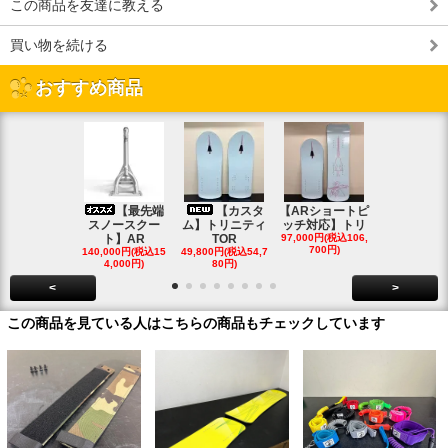
この商品を友達に教える
買い物を続ける
おすすめ商品
【最先端
【カスタ
【ARショートピ
スノ
スノースクー
ム】トリニティ
ッチ対応】トリ
クートパウ
ト】AR
TOR
97,000円(税込106,
ボード
700円)
140,000円(税込15
49,800円(税込54,7
85,000円(税込
4,000円)
80円)
00円)
<
>
この商品を見ている人はこちらの商品もチェックしています