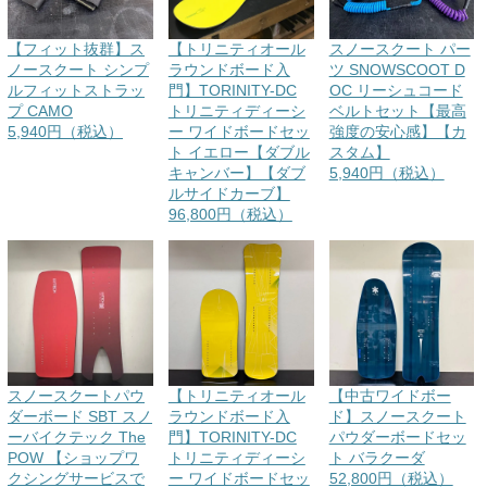
【フィット抜群】ス
【トリニティオール
スノースクート パー
ノースクート シンプ
ラウンドボード入
ツ SNOWSCOOT D
ルフィットストラッ
門】TORINITY-DC
OC リーシュコード
プ CAMO
トリニティディーシ
ベルトセット【最高
5,940円（税込）
ー ワイドボードセッ
強度の安心感】【カ
ト イエロー【ダブル
スタム】
キャンバー】【ダブ
5,940円（税込）
ルサイドカーブ】
96,800円（税込）
スノースクートパウ
【トリニティオール
【中古ワイドボー
ダーボード SBT スノ
ラウンドボード入
ド】スノースクート
ーバイクテック The
門】TORINITY-DC
パウダーボードセッ
POW 【ショップワ
トリニティディーシ
ト バラクーダ
クシングサービスで
ー ワイドボードセッ
52,800円（税込）