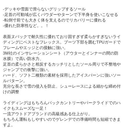
-デッキや雪面で滑らないグリップするソール
-足首の可動域が広くパウダーやターンで下半身を使いこなせる
-転倒寸前でも大きく体を支えるのでリカバリーに優れる
-優れた防寒性など。。！
表面ヌバックで耐久性に優れており固すぎず柔らかすぎないライ
ディングにベストなフレックス。ブーツ下部を囲むTPUガードで
フレームやエッジとの接触に強い。
3M社のインサレーションシート（アウターとインナーの間の防
水膜）で高い防水力、
足首の柔らかさと相反するカッチリとしたソール周りで不整地や
ジャンプでの衝撃に強い。
ハード、ソフト二種類の素材を採用したアイスバーンに強いソー
ルパターン。
充分な長さで雪の侵入を防止、シューレースによる細かな締め付
けの調整
ライディングはもちろんバックカントリーやパークライドでのハ
イクもスムーズな一足！
一流アウトドアブランドの高級感ある仕上がり。
もちろん運転もしやすいのでゲレンデでの準備時間も短縮できま
すよ。