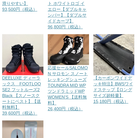
滑りやすい】
ト ホワイトロゴ イ
93,500円（税込）
エロー【ダブルキャ
ンバー】【ダブルサ
イドカーブ】
96,800円（税込）
応援セールSALOMO
N サロモン スノート
DEELUXE ディーラ
【カーボンワイドデ
レッキングシューズ
ックス FOOTLOO
ッキ特注】BWSワイ
TOUNDRA MID WP
SE2 フットルーズ2
ドステップ【ロング
ツンドラミッドWP
Black 【スノースク
サイズ超軽量】
WOMEN'S 【送料無
ートにベスト】【送
15,180円（税込）
料】
料無料】
26,400円（税込）
39,600円（税込）