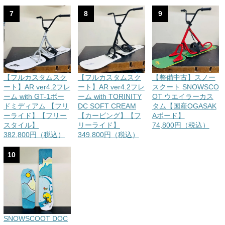
7
8
9
【フルカスタムスク
【フルカスタムスク
【整備中古】スノー
ート】AR ver4.2フレ
ート】AR ver4.2フレ
スクート SNOWSCO
ーム with GT-1ボー
ーム with TORINITY
OT ウエイラーカス
ドミディアム 【フリ
DC SOFT CREAM
タム【国産OGASAK
ーライド】【フリー
【カービング】【フ
Aボード】
スタイル】
リーライド】
74,800円（税込）
382,800円（税込）
349,800円（税込）
10
SNOWSCOOT DOC