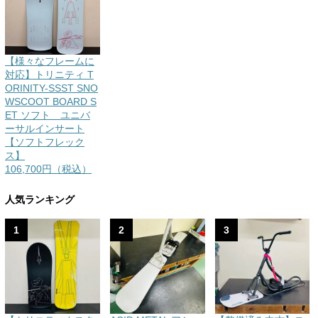
【様々なフレームに
対応】トリニティ T
ORINITY-SSST SNO
WSCOOT BOARD S
ET ソフト ユニバ
ーサルインサート
【ソフトフレック
ス】
106,700円（税込）
人気ランキング
1
2
3