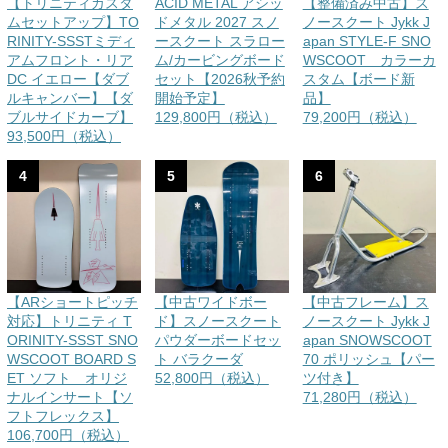
【トリニティカスタ
ACID METAL アシッ
【整備済み中古】ス
ムセットアップ】TO
ドメタル 2027 スノ
ノースクート Jykk J
RINITY-SSSTミディ
ースクート スラロー
apan STYLE-F SNO
アムフロント・リア
ム/カービングボード
WSCOOT カラーカ
DC イエロー【ダブ
セット【2026秋予約
スタム【ボード新
ルキャンバー】【ダ
開始予定】
品】
ブルサイドカーブ】
129,800円（税込）
79,200円（税込）
93,500円（税込）
4
5
6
【ARショートピッチ
【中古ワイドボー
【中古フレーム】ス
対応】トリニティ T
ド】スノースクート
ノースクート Jykk J
ORINITY-SSST SNO
パウダーボードセッ
apan SNOWSCOOT
WSCOOT BOARD S
ト バラクーダ
70 ポリッシュ【パー
ET ソフト オリジ
52,800円（税込）
ツ付き】
ナルインサート【ソ
71,280円（税込）
フトフレックス】
106,700円（税込）