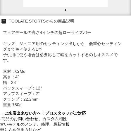
TOOLATE SPORTSからの商品説明
フェアデールの高さ4インチの超ローライズバー
キッズ、ジュニア用のセッティング出しから、低重心セッティン
グまで色々使える1本
子供用に使う場合は必要応じて幅をカットするのもオススメで
す。
素材：CrMo
高さ：4"
幅：28"
バックスィープ：12°
アップスィープ：2°
クランプ：22.2mm
重量 750g
→ご来店出来ない方へ！プロスタッフがご対応
-商品のお問い合わせ、カスタム相性
古いモデルのメンテ、修理、最新情報
滑り方や使用方法など