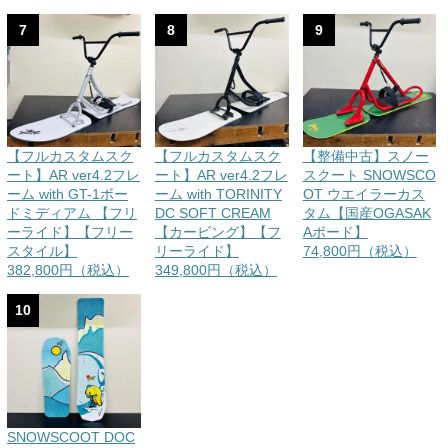
7
8
9
【フルカスタムスク
【フルカスタムスク
【整備中古】スノー
ート】AR ver4.2フレ
ート】AR ver4.2フレ
スクート SNOWSCO
ーム with GT-1ボー
ーム with TORINITY
OT ウエイラーカス
ドミディアム 【フリ
DC SOFT CREAM
タム【国産OGASAK
ーライド】【フリー
【カービング】【フ
Aボード】
スタイル】
リーライド】
74,800円（税込）
382,800円（税込）
349,800円（税込）
10
SNOWSCOOT DOC