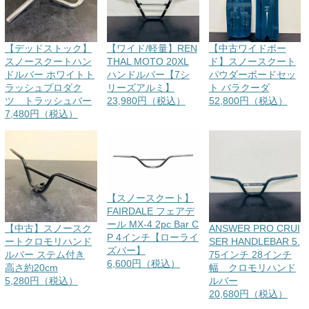
【デッドストック】
【ワイド/軽量】REN
【中古ワイドボー
スノースクートハン
THAL MOTO 20XL
ド】スノースクート
ドルバー ホワイトト
ハンドルバー【7シ
パウダーボードセッ
ラッシュプロダク
リーズアルミ】
ト バラクーダ
ツ トラッシュバー
23,980円（税込）
52,800円（税込）
7,480円（税込）
【スノースクート】
FAIRDALE フェアデ
ール MX-4 2pc Bar C
【中古】スノースク
ANSWER PRO CRUI
P 4インチ【ローライ
ートクロモリハンド
SER HANDLEBAR 5.
ズバー】
ルバー ステム付き
75インチ 28インチ
6,600円（税込）
高さ約20cm
幅 クロモリハンド
5,280円（税込）
ルバー
20,680円（税込）