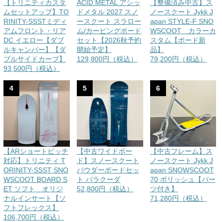
【トリニティカスタ
ACID METAL アシッ
【整備済み中古】ス
ムセットアップ】TO
ドメタル 2027 スノ
ノースクート Jykk J
RINITY-SSSTミディ
ースクート スラロー
apan STYLE-F SNO
アムフロント・リア
ム/カービングボード
WSCOOT カラーカ
DC イエロー【ダブ
セット【2026秋予約
スタム【ボード新
ルキャンバー】【ダ
開始予定】
品】
ブルサイドカーブ】
129,800円（税込）
79,200円（税込）
93,500円（税込）
4
5
6
【ARショートピッチ
【中古ワイドボー
【中古フレーム】ス
対応】トリニティ T
ド】スノースクート
ノースクート Jykk J
ORINITY-SSST SNO
パウダーボードセッ
apan SNOWSCOOT
WSCOOT BOARD S
ト バラクーダ
70 ポリッシュ【パー
ET ソフト オリジ
52,800円（税込）
ツ付き】
ナルインサート【ソ
71,280円（税込）
フトフレックス】
106,700円（税込）