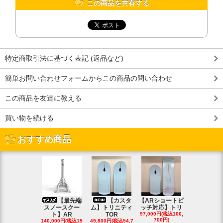
この商品を共有する
特定商取引法に基づく表記 (返品など)
簡単お問い合わせフォームからこの商品の問い合わせ
この商品を友達に教える
買い物を続ける
おすすめ商品
【最先端
【カスタ
【ARショートピ
スノ
スノースクー
ム】トリニティ
ッチ対応】トリ
クートパウ
ト】AR
TOR
97,000円(税込106,
ボード
700円)
140,000円(税込15
49,800円(税込54,7
85,000円(税込