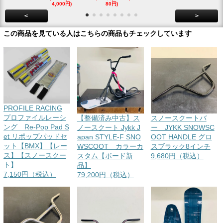
4,000円)
80円)
00円)
<
>
この商品を見ている人はこちらの商品もチェックしています
PROFILE RACING
プロファイルレーシ
【整備済み中古】ス
スノースクートバ
ング Re-Pop Pad S
ノースクート Jykk J
ー JYKK SNOWSC
et リポップパッドセ
apan STYLE-F SNO
OOT HANDLE グロ
ット【BMX】【レー
WSCOOT カラーカ
スブラック8インチ
ス】【スノースクー
スタム【ボード新
9,680円（税込）
ト】
品】
7,150円（税込）
79,200円（税込）