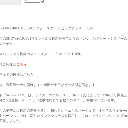
coot BIG BROTHER 2025 スノースクート ビッグブラザー 2025
スのSNOWSCOOT21ブランドより最新最強フルサスペンションスクート！スノー
スモデル
スペンション搭載のスノースクート『BIG BROTHER』
のご紹介は
こちら
ライドの模様は
こちら
後、調整等含めお届けまで一週間〜十日ほどの納期を頂きます。
ド「Snowscoot21」は、ライダーのブルース・ルルフォ氏によって2009年より
権で5回優勝、ヨーロッパ選手権などでも数々のタイトルを獲得しています。
このモデルは最新の進化を遂げ、初心者からエキスパートまで、すべてのライダー
ドバージョンでは、新しいリンクシステムを採用し、フロントサスペンション160mm
実現しました。