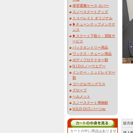
保管運搬ケース,カバー
スノースクートグッズ
トゥーレイト オリジナル
▶︎チューンナップメンテナ
ンス
▶︎スクート下取り・買取サ
ービス
バックカントリー用品
ワックス・チューン用品
ボディプロテクター類
H.I.Dスノーウエアー
インナー・ミッドレイヤー
類
ゴーグル/サングラス
グローブ
ヘルメット
スノースクート博物館
SOLD OUT-パーツetc
販売
カートの中に商品はありませ
購入