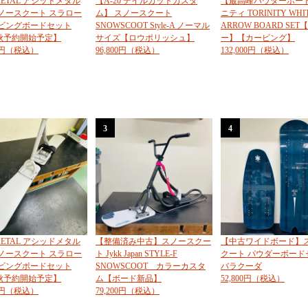
 METAL アシッドメタル
【A-20 テイルカットカスタ
【最高峰パウダーボー
 スノースクート スラロー
ム】 スノースクート
ニティ TORINITY WHI
ービングボードセット
SNOWSCOOT Style-A ノーマル
ARROW BOARD SE
6秋予約開始予定】
サイズ【ロウポリッシュ】
ー】【カービング】
00円（税込）
96,800円（税込）
132,000円（税込）
3
4
 METAL アシッドメタル
【整備済み中古】スノースクー
【中古ワイドボード】
 スノースクート スラロー
ト Jykk Japan STYLE-F
クート パウダーボード
ービングボードセット
SNOWSCOOT カラーカスタ
バラクーダ
6秋予約開始予定】
ム【ボード新品】
52,800円（税込）
00円（税込）
79,200円（税込）