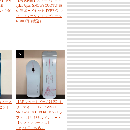
ド】トリ
【展示新古】スノースクート
TE
Jykk Japan SNOWSCOOT お買
T【パウダ
い得 ボードセット TYPE-G1ソ
フトフレックス モスグリーン
63,800円（税込）
5
スノース
【ARショートピッチ対応】ト
セット
リニティ TORINITY-SSST
SNOWSCOOT BOARD SET ソ
フト オリジナルインサート
【ソフトフレックス】
106,700円（税込）