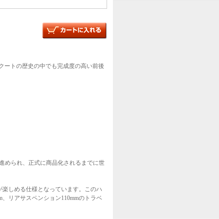
スクートの歴史の中でも完成度の高い前後
開発が進められ、正式に商品化されるまでに世
が楽しめる仕様となっています。このハ
、リアサスペンション110mmのトラベ