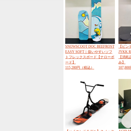
SNOWSCOOT DOC BEEFROST
【ビン
EASY SOFT｜扱いやすいソフ
JYKK 
トフレックスボード【ナローボ
【消耗
ード】
み】
115,280円（税込）
107,8