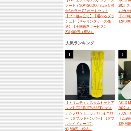
【ハイエンドモデル】スノース
ACID
クート SNOWSCOOT Style-G70
2027
全3カラー G2 ボードセット
ム/カ
【プロ組み立て】【選べるブッ
【202
シュ】【キャリングケース発
129,8
送】【全国送料サービス】
231,000円（税込）
人気ランキング
1
2
【トリニティカスタムセットア
ACID
ップ】TORINITY-SSSTミディ
2027
アムフロント・リアDC イエロ
ム/カ
ー【ダブルキャンバー】【ダブ
【202
ルサイドカーブ】
129,8
93,500円（税込）