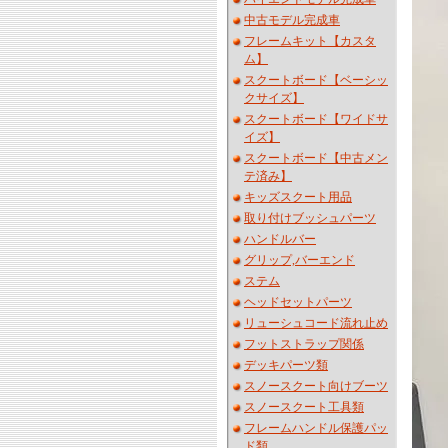
中古モデル完成車
フレームキット【カスタ
ム】
スクートボード【ベーシッ
クサイズ】
スクートボード【ワイドサ
イズ】
スクートボード【中古メン
テ済み】
キッズスクート用品
取り付けブッシュパーツ
ハンドルバー
グリップ,バーエンド
ステム
ヘッドセットパーツ
リューシュコード流れ止め
フットストラップ関係
デッキパーツ類
スノースクート向けブーツ
スノースクート工具類
フレームハンドル保護パッ
ド類