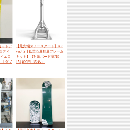
セットア
【最先端スノースクート】AR
Tミディ
ver.4,2【低重心最軽量フレーム
 イエロ
キット】【対応ボード増加】
】【ダブ
154,000円（税込）