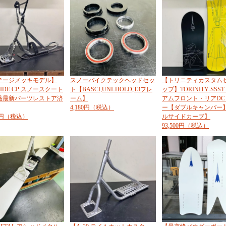
テージメッキモデル】
スノーバイクテックヘッドセッ
【トリニティカスタム
RIDE CP スノースクート
ト【BASCI,UNI-HOLD,T3フレ
ップ】TORINITY-SSS
品最新パーツレストア済
ーム】
アムフロント・リアDC
4,180円（税込）
ー【ダブルキャンバー
00円（税込）
ルサイドカーブ】
93,500円（税込）