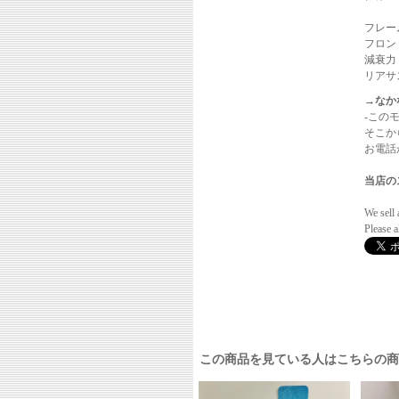
フレー
フロン
減衰力
リアサ
→なか
-この
そこか
お電話か
当店の
We sell 
Please 
この商品を見ている人はこちらの