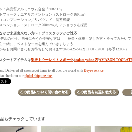
ム：高品質アルミニウム合金『6082 T6』
トフォーク：エアサスペンション（ストローク160mm）
（コンプレッション／リバウンド）調整可能
スペンション：ストローク200mmのリアショックを採用
なかご来店出来ない方へ！プロスタッフがご対応
モデルの相性、自分に合うか不安な方は、「身長・体重・楽しみ方・滑ってみたいフ
ら一緒に、ベストな一台を組んでいきましょう
らもお問い合わせお待ちしております(076-425-5422) 11:00~19:00 （冬季12:00~)
スクートアイテムは
楽天トウーレイトスポーツ
/
toolate yahoo店
/
AMAZON TOOLAT
and Delivered all snowscoot items to all over the world with
Buyee service
also check out our
global shipping site
.
商品もチェックしています