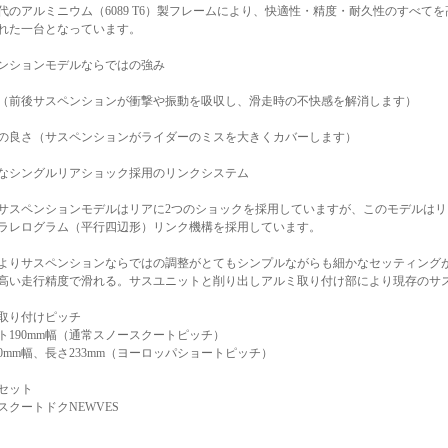
代のアルミニウム（6089 T6）製フレームにより、快適性・精度・耐久性のすべて
れた一台となっています。
ンションモデルならではの強み
（前後サスペンションが衝撃や振動を吸収し、滑走時の不快感を解消します）
の良さ（サスペンションがライダーのミスを大きくカバーします）
なシングルリアショック採用のリンクシステム
サスペンションモデルはリアに2つのショックを採用していますが、このモデルはリ
ラレログラム（平行四辺形）リンク機構を採用しています。
よりサスペンションならではの調整がとてもシンプルながらも細かなセッティング
高い走行精度で滑れる。サスユニットと削り出しアルミ取り付け部により現存のサ
取り付けピッチ
ト190mm幅（通常スノースクートピッチ）
20mm幅、長さ233mm（ヨーロッパショートピッチ）
セット
スクートドクNEWVES