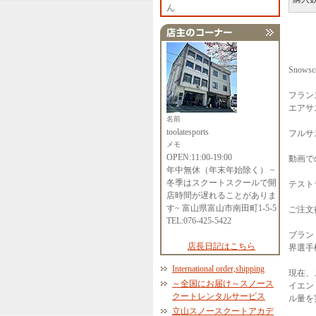
ん
Snows
フラン
エアサ
名前
toolatesports
フルサ
メモ
OPEN:11:00-19:00
動画で
年中無休（年末年始除く） ~
冬季はスクートスクールで開
テスト
店時間が遅れることがありま
す~ 富山県富山市南田町1-5-5
ご注文
TEL:076-425-5422
ブラン
店長日記はこちら
界選手
International order,shipping
現在、
～全国にお届け～スノース
イエン
クートレンタルサービス
ル量を
立山スノースクートアカデ