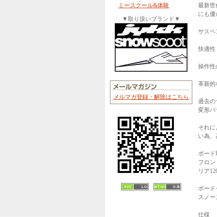
ミースクール&体験
最新世
にも優
▼取り扱いブランド▼
サスペ
快適性
操作性
革新的
メルマガ登録・解除はこちら
過去の
変形パ
それに
い為、
ボード
フロン
リア1
ボード
スノー
仕様