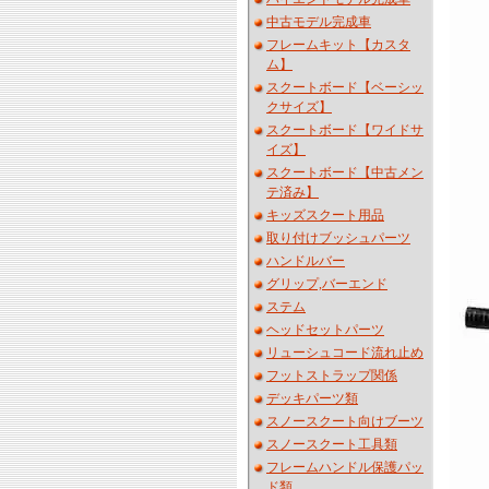
中古モデル完成車
フレームキット【カスタ
ム】
スクートボード【ベーシッ
クサイズ】
スクートボード【ワイドサ
イズ】
スクートボード【中古メン
テ済み】
キッズスクート用品
取り付けブッシュパーツ
ハンドルバー
グリップ,バーエンド
ステム
ヘッドセットパーツ
リューシュコード流れ止め
フットストラップ関係
デッキパーツ類
スノースクート向けブーツ
スノースクート工具類
フレームハンドル保護パッ
ド類