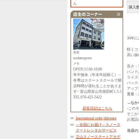
ん
購入
30年
軽くコ
名前
高い操
toolatesports
メモ
長さ：7
OPEN:11:00-19:00
ハンド
年中無休（年末年始除く） ~
ライズ：
冬季はスクートスクールで開
バック
店時間が遅れることがありま
アップ
す~ 富山県富山市南田町1-5-5
重量：2
TEL:076-425-5422
→なか
店長日記はこちら
-この
そこか
International order,shipping
お電話か
～全国にお届け～スノース
クートレンタルサービス
当店の
立山スノースクートアカデ