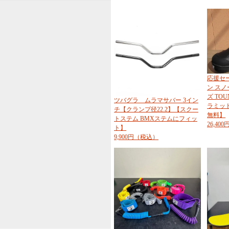
応援セー
ン ス
ズ TOU
ツバグラ ムラマサバー 3イン
ラミッド
チ【クランプ径22.2】【スクー
無料】
トステム BMXステムにフィッ
26,40
ト】
9,900円（税込）