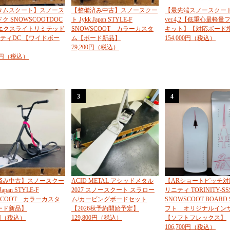
タムスクート】スノース
【整備済み中古】スノースクー
【最先端スノースクート
ク SNOWSCOOTDOC
ト Jykk Japan STYLE-F
ver.4,2【低重心最軽
E エクスライトリミテッド
SNOWSCOOT カラーカスタ
キット】【対応ボード
ティDC 【ワイドボー
ム【ボード新品】
154,000円（税込）
79,200円（税込）
00円（税込）
3
4
済み中古】スノースクー
ACID METAL アシッドメタル
【ARショートピッチ対
Japan STYLE-F
2027 スノースクート スラロー
リニティ TORINITY-SS
SCOOT カラーカスタ
ム/カービングボードセット
SNOWSCOOT BOARD 
ード新品】
【2026秋予約開始予定】
フト オリジナルイン
0円（税込）
129,800円（税込）
【ソフトフレックス】
106,700円（税込）