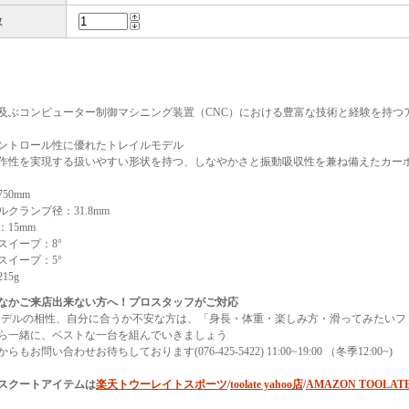
数
に及ぶコンピューター制御マシニング装置（CNC）における豊富な技術と経験を持つア
ントロール性に優れたトレイルモデル
作性を実現する扱いやすい形状を持つ、しなやかさと振動吸収性を兼ね備えたカー
50mm
ルクランプ径：31.8mm
15mm
スイープ：8°
スイープ：5°
15g
なかご来店出来ない方へ！プロスタッフがご対応
モデルの相性、自分に合うか不安な方は、「身長・体重・楽しみ方・滑ってみたいフ
ら一緒に、ベストな一台を組んでいきましょう
らもお問い合わせお待ちしております(076-425-5422) 11:00~19:00 （冬季12:00~)
スクートアイテムは
楽天トウーレイトスポーツ
/
toolate yahoo店
/
AMAZON TOOLAT