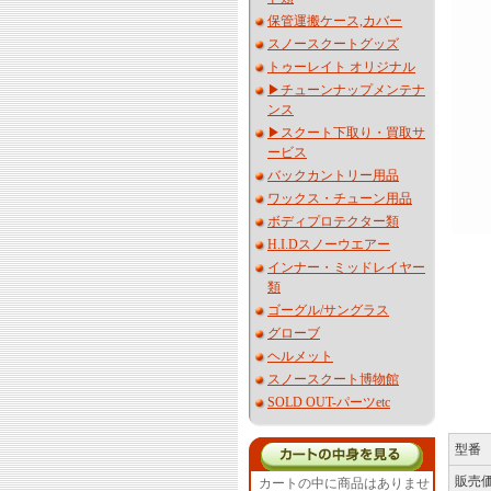
保管運搬ケース,カバー
スノースクートグッズ
トゥーレイト オリジナル
▶︎チューンナップメンテナ
ンス
▶︎スクート下取り・買取サ
ービス
バックカントリー用品
ワックス・チューン用品
ボディプロテクター類
H.I.Dスノーウエアー
インナー・ミッドレイヤー
類
ゴーグル/サングラス
グローブ
ヘルメット
スノースクート博物館
SOLD OUT-パーツetc
型番
販売
カートの中に商品はありませ