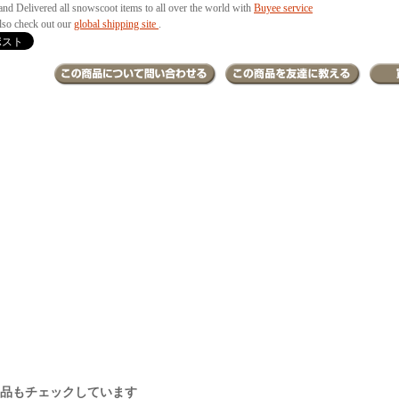
and Delivered all snowscoot items to all over the world with
Buyee service
also check out our
global shipping site
.
商品もチェックしています