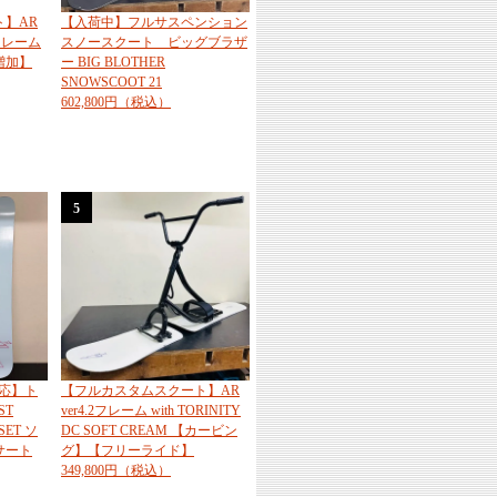
】AR
【入荷中】フルサスペンション
量フレーム
スノースクート ビッグブラザ
増加】
ー BIG BLOTHER
SNOWSCOOT 21
602,800円（税込）
5
応】ト
【フルカスタムスクート】AR
ST
ver4.2フレーム with TORINITY
SET ソ
DC SOFT CREAM 【カービン
サート
グ】【フリーライド】
349,800円（税込）