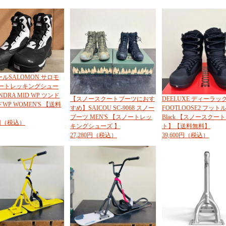
ルSALOMON サロモ
ノートレッキングシュー
NDRA MID WP ツンド
【スノースクートブーツにおす
DEELUXE ディーラ
WP WOMEN'S 【送料
すめ】SAICOU SC-9068 スノー
FOOTLOOSE2 フット
ブーツ MEN'S 【スノートレッ
Black 【スノースクー
0円（税込）
キングシューズ 】
ト】【送料無料】
27,280円（税込）
39,600円（税込）