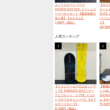
スノースクート パーツ
【カス
SNOWSCOOT DOC リーシュコ
クートド
ードベルトセット【最高強度の
XLIT
安心感】【カスタム】
×トリニ
5,940円（税込）
ド】
206,8
人気ランキング
1
2
【トリニティカスタムセットア
【整備
ップ】TORINITY-SSSTミディ
ト Jykk 
アムフロント・リアDC イエロ
SNOW
ー【ダブルキャンバー】【ダブ
ム【ボ
ルサイドカーブ】
79,20
93,500円（税込）