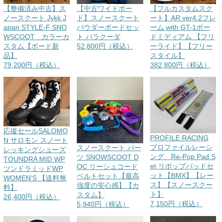
【整備済み中古】ス
【中古ワイドボー
【フルカスタムスク
ノースクート Jykk J
ド】スノースクート
ート】AR ver4.2フレ
apan STYLE-F SNO
パウダーボードセッ
ーム with GT-1ボー
WSCOOT カラーカ
ト バラクーダ
ドミディアム 【フリ
スタム【ボード新
52,800円（税込）
ーライド】【フリー
品】
スタイル】
79,200円（税込）
382,800円（税込）
応援セールSALOMO
PROFILE RACING
N サロモン スノート
プロファイルレーシ
スノースクート パー
レッキングシューズ
ング Re-Pop Pad S
ツ SNOWSCOOT D
TOUNDRA MID WP
et リポップパッドセ
OC リーシュコード
ツンドラミッドWP
ット【BMX】【レー
ベルトセット【最高
WOMEN'S 【送料無
ス】【スノースクー
強度の安心感】【カ
料】
ト】
スタム】
26,400円（税込）
7,150円（税込）
5,940円（税込）