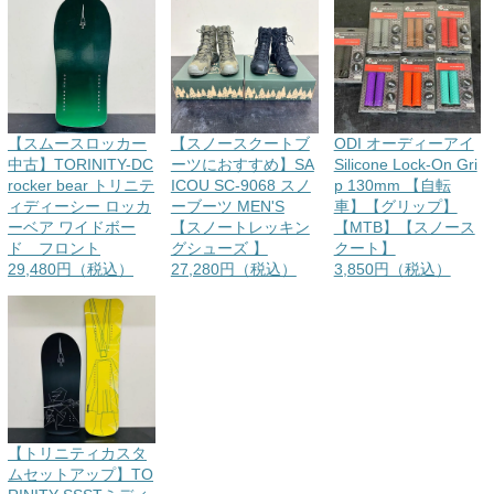
【スムースロッカー
【スノースクートブ
ODI オーディーアイ
中古】TORINITY-DC
ーツにおすすめ】SA
Silicone Lock-On Gri
rocker bear トリニテ
ICOU SC-9068 スノ
p 130mm 【自転
ィディーシー ロッカ
ーブーツ MEN'S
車】【グリップ】
ーベア ワイドボー
【スノートレッキン
【MTB】【スノース
ド フロント
グシューズ 】
クート】
29,480円（税込）
27,280円（税込）
3,850円（税込）
【トリニティカスタ
ムセットアップ】TO