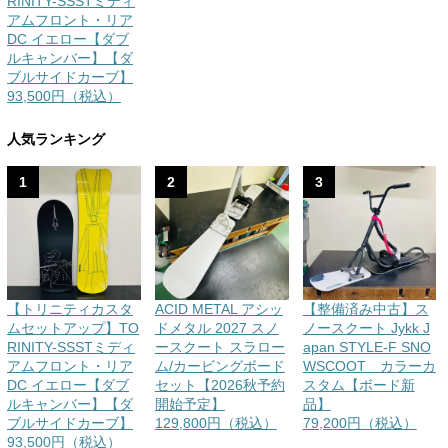
RINITY-SSSTミディ
アムフロント・リア
DC イエロー【ダブ
ルキャンバー】【ダ
ブルサイドカーブ】
93,500円（税込）
人気ランキング
1
2
3
【トリニティカスタ
ACID METAL アシッ
【整備済み中古】ス
ムセットアップ】TO
ドメタル 2027 スノ
ノースクート Jykk J
RINITY-SSSTミディ
ースクート スラロー
apan STYLE-F SNO
アムフロント・リア
ム/カービングボード
WSCOOT カラーカ
DC イエロー【ダブ
セット【2026秋予約
スタム【ボード新
ルキャンバー】【ダ
開始予定】
品】
ブルサイドカーブ】
129,800円（税込）
79,200円（税込）
93,500円（税込）