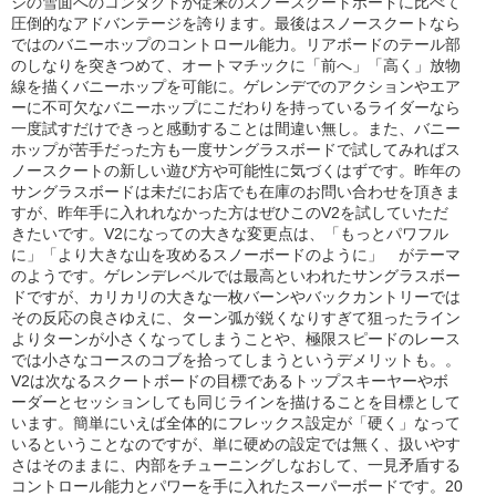
ジの雪面へのコンタクトが従来のスノースクートボードに比べて
圧倒的なアドバンテージを誇ります。最後はスノースクートなら
ではのバニーホップのコントロール能力。リアボードのテール部
のしなりを突きつめて、オートマチックに「前へ」「高く」放物
線を描くバニーホップを可能に。ゲレンデでのアクションやエア
ーに不可欠なバニーホップにこだわりを持っているライダーなら
一度試すだけできっと感動することは間違い無し。また、バニー
ホップが苦手だった方も一度サングラスボードで試してみればス
ノースクートの新しい遊び方や可能性に気づくはずです。昨年の
サングラスボードは未だにお店でも在庫のお問い合わせを頂きま
すが、昨年手に入れれなかった方はぜひこのV2を試していただ
きたいです。V2になっての大きな変更点は、「もっとパワフル
に」「より大きな山を攻めるスノーボードのように」 がテーマ
のようです。ゲレンデレベルでは最高といわれたサングラスボー
ドですが、カリカリの大きな一枚バーンやバックカントリーでは
その反応の良さゆえに、ターン弧が鋭くなりすぎて狙ったライン
よりターンが小さくなってしまうことや、極限スピードのレース
では小さなコースのコブを拾ってしまうというデメリットも。。
V2は次なるスクートボードの目標であるトップスキーヤーやボ
ーダーとセッションしても同じラインを描けることを目標として
います。簡単にいえば全体的にフレックス設定が「硬く」なって
いるということなのですが、単に硬めの設定では無く、扱いやす
さはそのままに、内部をチューニングしなおして、一見矛盾する
コントロール能力とパワーを手に入れたスーパーボードです。20