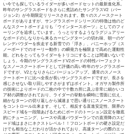
い今でも探しているライダーが多いボードセットの最新進化系。
昨年のサングラスボードをさらに煮詰めたサングラスV2（バー
ジョン2）が今期限定リリースされます。数々のスノースクート
ボードがありますが、サングラスボードシリーズの特徴は他のど
んなスクートボードよりも「ウインタースポーツ」としてのフィ
ーリングを追求しています。うっとりするようなラグジュアリー
なボードのしなりから来るカービングターンの切れ味、朝一のゲ
レンデパウダーを疾走する新雪での「浮き」、バニーホップ（ス
ノーボードでのオーリー動作）の瞬発力を極限まで高めた運動性
能。どれをとってもライダーをトリコにすることは間違いないで
しょう。今期のサングラスボードV2ボードの特性パーフェクト
なスノースクートボードとして評価の高い昨年のサングラスボー
ドですが、V2となりさらにバージョンアップ。通常のスノース
クートボードに比べ全長が長いサングラスボードですが、長さを
感じさせない取り回しやすさがまずはポイント。オガサカ製作所
の技術によりボードの二枚の中で十数カ所に及ぶ非常に細かいコ
ア材の調整がされており、ライダーの挙動を瞬時に雪面に伝え、
細かなターンの切り返しから減速まで思い通りにスノースクート
をコントロール出来ます。そして、相反する直進安定性、限界の
スピード域を一段階あげるためにボードのトーション設定を徹底
的にチューニング、レースや高速パウダーランでの直滑降のスピ
ード域はまさにネクストレベル！！フロントボードの硬さ設定だ
けでも相当なこだわりが活かされており、高速ターンの際のエッ