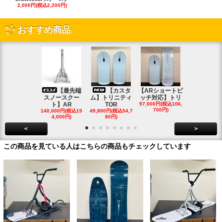
2,000円(税込2,200円)
おすすめ商品
【最先端
【カスタ
【ARショートピ
スノ
スノースクー
ム】トリニティ
ッチ対応】トリ
クートパウ
ト】AR
TOR
97,000円(税込106,
ボード
700円)
140,000円(税込15
49,800円(税込54,7
85,000円(税込
4,000円)
80円)
00円)
<
>
この商品を見ている人はこちらの商品もチェックしています