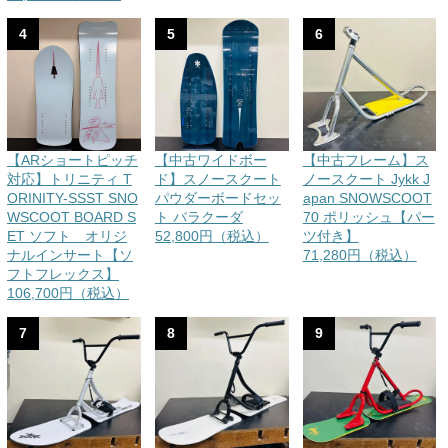
4
5
6
【ARショートピッチ
【中古ワイドボー
【中古フレーム】ス
対応】トリニティ T
ド】スノースクート
ノースクート Jykk J
ORINITY-SSST SNO
パウダーボードセッ
apan SNOWSCOOT
WSCOOT BOARD S
ト バラクーダ
70 ポリッシュ【パー
ET ソフト オリジ
52,800円（税込）
ツ付き】
ナルインサート【ソ
71,280円（税込）
フトフレックス】
106,700円（税込）
7
8
9