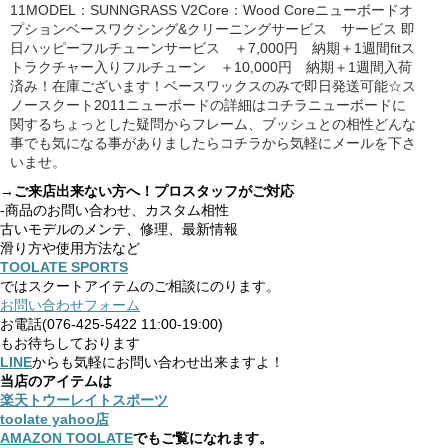
11MODEL：SUNNGRASS V2Core：Wood Coreニューボードオ
プションベースワクシング&クリーニングサービス サービス 即
日ハッピーフルチューンサービス ＋7,000円 納期＋1週間fitス
トラクチャー入りフルチューン ＋10,000円 納期＋1週間入荷
済み！在庫ございます！ベースワックスのみで即日発送可能☆ス
ノースクート2011ニューボードの詳細はコチラニューボードに
関するちょっとした疑問からフレーム、ブッシュとの相性どんな
事でも気になる事がありましたらコチラから気軽にメールを下さ
いませ。
→ご来店出来ない方へ！プロスタッフがご対応
-商品のお問い合わせ、カスタム相性
古いモデルのメンテ、修理、最新情報
滑り方や使用方法など
TOOLATE SPORTS
ではスクートアイテムのご相談にのります。
お問い合わせフォーム
お電話(076-425-5422 11:00-19:00)
もお待ちしております
LINE
からも気軽にお問い合わせ出来ますよ！
当店のアイテムは
楽天トウーレイトスポーツ
toolate yahoo店
AMAZON TOOLATE
でもご覧になれます。