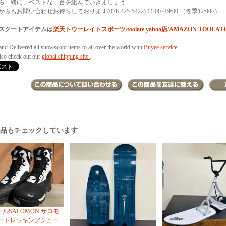
ら一緒に、ベストな一台を組んでいきましょう
らもお問い合わせお待ちしております(076-425-5422) 11:00~19:00 （冬季12:00~)
スクートアイテムは
楽天トウーレイトスポーツ
/
toolate yahoo店
/
AMAZON TOOLAT
and Delivered all snowscoot items to all over the world with
Buyee service
also check out our
global shipping site
.
商品もチェックしています
ルSALOMON サロモ
ノートレッキングシュー