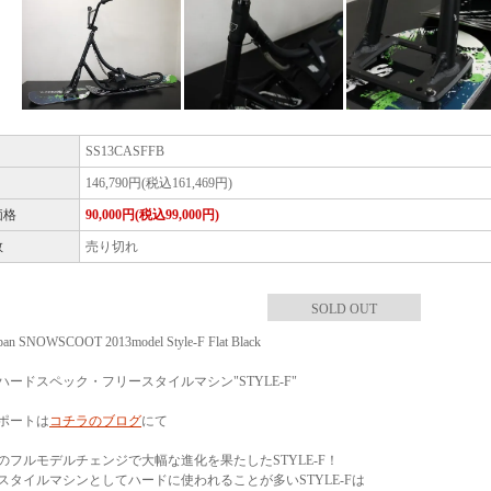
SS13CASFFB
146,790円(税込161,469円)
価格
90,000円(税込99,000円)
数
売り切れ
SOLD OUT
apan SNOWSCOOT 2013model Style-F Flat Black
ハードスペック・フリースタイルマシン"STYLE-F"
ポートは
コチラのブログ
にて
2年のフルモデルチェンジで大幅な進化を果たしたSTYLE-F！
スタイルマシンとしてハードに使われることが多いSTYLE-Fは