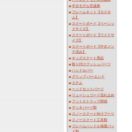
中古モデル完成車
フレームキット【カスタ
ム】
スクートボード【ベーシッ
クサイズ】
スクートボード【ワイドサ
イズ】
スクートボード【中古メン
テ済み】
キッズスクート用品
取り付けブッシュパーツ
ハンドルバー
グリップ,バーエンド
ステム
ヘッドセットパーツ
リューシュコード流れ止め
フットストラップ関係
デッキパーツ類
スノースクート向けブーツ
スノースクート工具類
フレームハンドル保護パッ
ド類