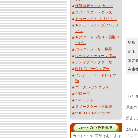
保管運搬ケース,カバー
スノースクートグッズ
トゥーレイト オリジナル
▶︎チューンナップメンテナ
ンス
▶︎スクート下取り・買取サ
型番
ービス
バックカントリー用品
定価
ワックス・チューン用品
販売
ボディプロテクター類
H.I.Dスノーウエアー
在庫
インナー・ミッドレイヤー
類
ゴーグル/サングラス
グローブ
Jykk J
ヘルメット
スノースクート博物館
最強の
SOLD OUT-パーツetc
滑走レ
201
フリー
カートの中に商品はありませ