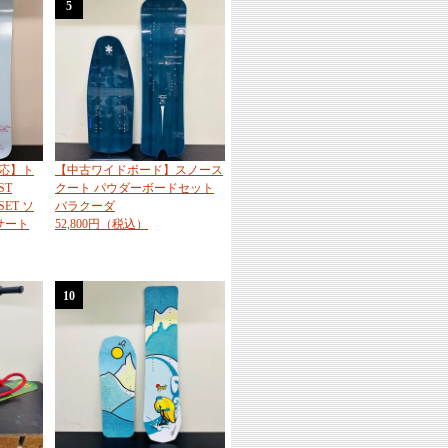
5
応】ト
【中古ワイドボード】スノース
ST
クート パウダーボードセット
SET ソ
バラクーダ
サート
52,800円（税込）
10