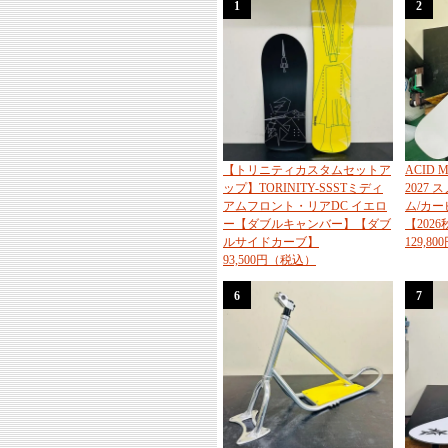
1
2
【トリニティカスタムセットア
ACID
ップ】TORINITY-SSSTミディ
2027
アムフロント・リアDC イエロ
ム/カ
ー【ダブルキャンバー】【ダブ
【202
ルサイドカーブ】
129,8
93,500円（税込）
6
7