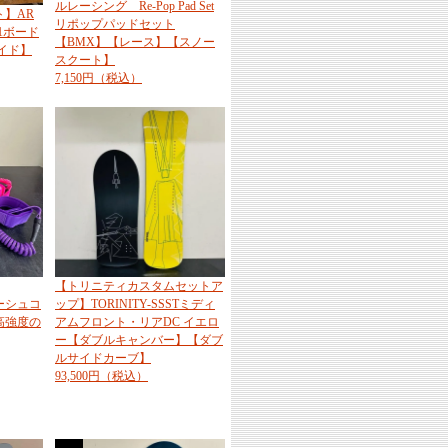
ルレーシング Re-Pop Pad Set
】AR
リポップパッドセット
T-1ボード
【BMX】【レース】【スノー
イド】
スクート】
7,150円（税込）
【トリニティカスタムセットア
リーシュコ
ップ】TORINITY-SSSTミディ
高強度の
アムフロント・リアDC イエロ
ー【ダブルキャンバー】【ダブ
ルサイドカーブ】
93,500円（税込）