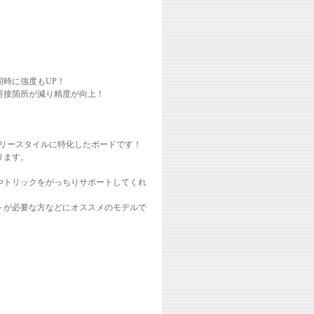
時に強度もUP！
溶接箇所が減り精度が向上！
たフリースタイルに特化したボードです！
ります。
やトリックをがっちりサポートしてくれ
トが必要な方などにオススメのモデルで