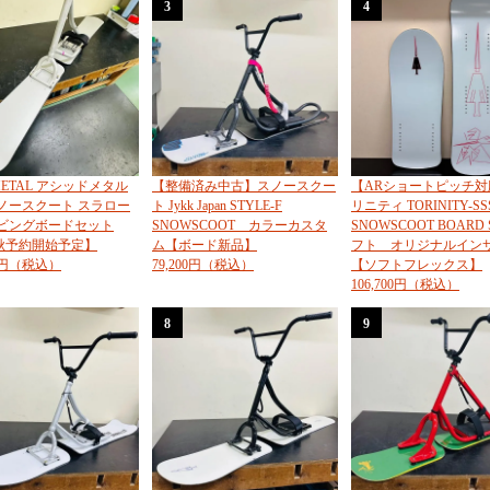
3
4
 METAL アシッドメタル
【整備済み中古】スノースクー
【ARショートピッチ対
 スノースクート スラロー
ト Jykk Japan STYLE-F
リニティ TORINITY-SS
ービングボードセット
SNOWSCOOT カラーカスタ
SNOWSCOOT BOARD 
6秋予約開始予定】
ム【ボード新品】
フト オリジナルイン
00円（税込）
79,200円（税込）
【ソフトフレックス】
106,700円（税込）
8
9