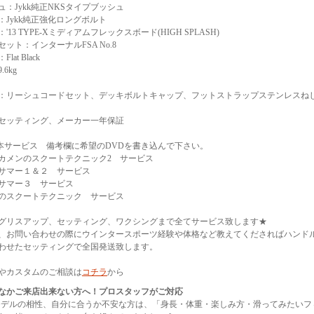
ュ：Jykk純正NKSタイプブッシュ
：Jykk純正強化ロングボルト
'13 TYPE-Xミディアムフレックスボード(HIGH SPLASH)
セット：インターナルFSA No.8
lat Black
.6kg
：リーシュコードセット、デッキボルトキャップ、フットストラップステンレスねじ
セッティング、メーカー一年保証
1本サービス 備考欄に希望のDVDを書き込んで下さい。
カメンのスクートテクニック2 サービス
サマー１＆２ サービス
サマー３ サービス
のスクートテクニック サービス
グリスアップ、セッティング、ワクシングまで全てサービス致します★
、お問い合わせの際にウインタースポーツ経験や体格など教えてくださればハンド
わせたセッティングで全国発送致します。
やカスタムのご相談は
コチラ
から
なかご来店出来ない方へ！プロスタッフがご対応
モデルの相性、自分に合うか不安な方は、「身長・体重・楽しみ方・滑ってみたいフ