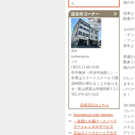
他のモ
ん
従来よ
軽量デ
そのS
・デッ
・フッ
前年よ
名前
toolatesports
装備さ
メモ
数多く
OPEN:11:00-19:00
他のボ
年中無休（年末年始除く） ~
冬季はスクートスクールで開
ゲレン
店時間が遅れることがありま
ます☆
す~ 富山県富山市南田町1-5-5
パーク
TEL:076-425-5422
す！
店長日記はこちら
2013MO
フレー
International order,shipping
フォー
～全国にお届け～スノース
ハンド
クートレンタルサービス
ステム：
グリッ
立山スノースクートアカデ