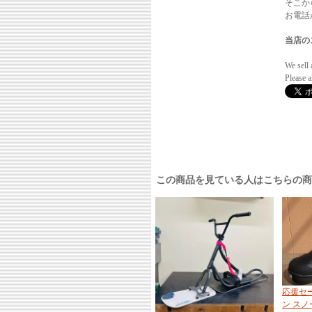
そこか
お電話か
当店の
We sell 
Please 
この商品を見ている人はこちらの
応援セー
ン ス