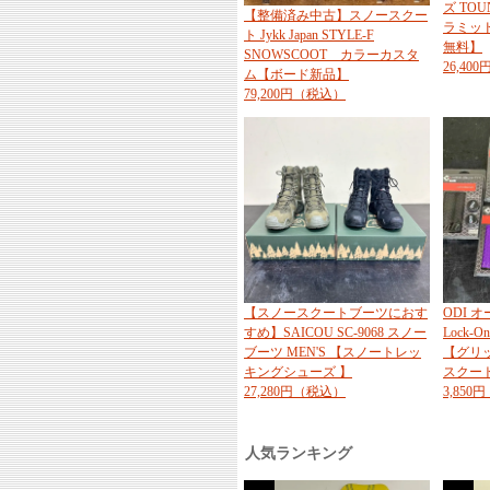
ズ TOU
【整備済み中古】スノースクー
ラミッド
ト Jykk Japan STYLE-F
無料】
SNOWSCOOT カラーカスタ
26,40
ム【ボード新品】
79,200円（税込）
【スノースクートブーツにおす
ODI オ
すめ】SAICOU SC-9068 スノー
Lock-O
ブーツ MEN'S 【スノートレッ
【グリ
キングシューズ 】
スクー
27,280円（税込）
3,85
人気ランキング