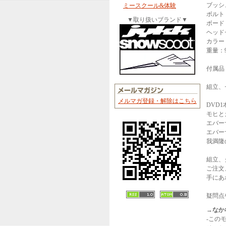
ブッシ
ミースクール&体験
ボルト
▼取り扱いブランド▼
ボード：
ヘッド
カラー：F
重量：9
付属品
組立、
メルマガ登録・解除はこちら
DVD
モヒと
エバー
エバー
我満隆
組立、
ご注文
手にあ
疑問点
→なか
-この