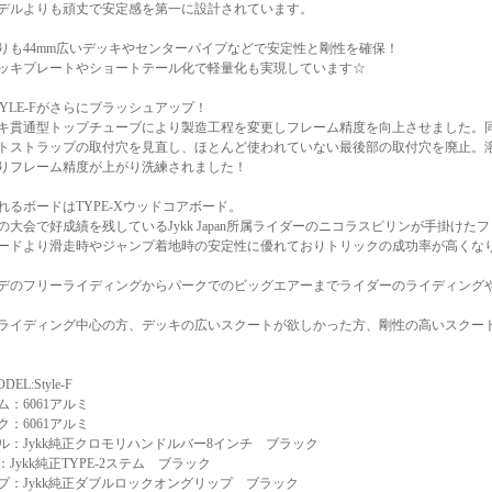
デルよりも頑丈で安定感を第一に設計されています。
りも44mm広いデッキやセンターパイプなどで安定性と剛性を確保！
ッキプレートやショートテール化で軽量化も実現しています☆
TYLE-Fがさらにブラッシュアップ！
キ貫通型トップチューブにより製造工程を変更しフレーム精度を向上させました。同
トストラップの取付穴を見直し、ほとんど使われていない最後部の取付穴を廃止。
りフレーム精度が上がり洗練されました！
れるボードはTYPE-Xウッドコアボード。
の大会で好成績を残しているJykk Japan所属ライダーのニコラスピリンが手掛け
ードより滑走時やジャンプ着地時の安定性に優れておりトリックの成功率が高くな
デのフリーライディングからパークでのビッグエアーまでライダーのライディング
ライディング中心の方、デッキの広いスクートが欲しかった方、剛性の高いスクー
DEL:Style-F
ム：6061アルミ
ク：6061アルミ
ル：Jykk純正クロモリハンドルバー8インチ ブラック
Jykk純正TYPE-2ステム ブラック
プ：Jykk純正ダブルロックオングリップ ブラック