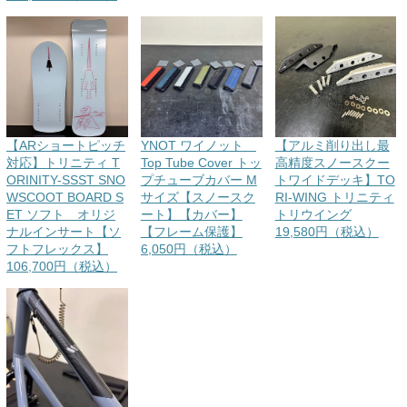
【ARショートピッチ
YNOT ワイノット
【アルミ削り出し最
対応】トリニティ T
Top Tube Cover トッ
高精度スノースクー
ORINITY-SSST SNO
プチューブカバー M
トワイドデッキ】TO
WSCOOT BOARD S
サイズ【スノースク
RI-WING トリニティ
ET ソフト オリジ
ート】【カバー】
トリウイング
ナルインサート【ソ
【フレーム保護】
19,580円（税込）
フトフレックス】
6,050円（税込）
106,700円（税込）