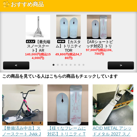
おすすめ商品
【最先端
【カスタ
【ARショートピ
スノ
スノースクー
ム】トリニティ
ッチ対応】トリ
クートパウ
ト】AR
TOR
97,000円(税込106,
ボード
700円)
140,000円(税込15
49,800円(税込54,7
85,000円(税込
4,000円)
80円)
00円)
<
>
この商品を見ている人はこちらの商品もチェックしています
【整備済み中古】ス
【様々なフレームに
ACID METAL アシッ
ノースクート Jykk J
対応】トリニティ T
ドメタル 2027 スノ