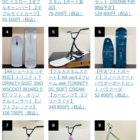
DC イエロー【ダブ
スタム【ボード新
セット【2026秋予約
ルキャンバー】【ダ
品】
開始予定】
ブルサイドカーブ】
79,200円（税込）
129,800円（税込）
93,500円（税込）
4
5
6
【ARショートピッチ
【フルカスタムスク
【中古ワイドボー
対応】トリニティ T
ート】AR ver4.2フレ
ド】スノースクート
ORINITY-SSST SNO
ーム with TORINITY
パウダーボードセッ
WSCOOT BOARD S
DC SOFT CREAM
ト バラクーダ
ET ソフト オリジ
【カービング】【フ
52,800円（税込）
ナルインサート【ソ
リーライド】
フトフレックス】
349,800円（税込）
106,700円（税込）
7
8
9