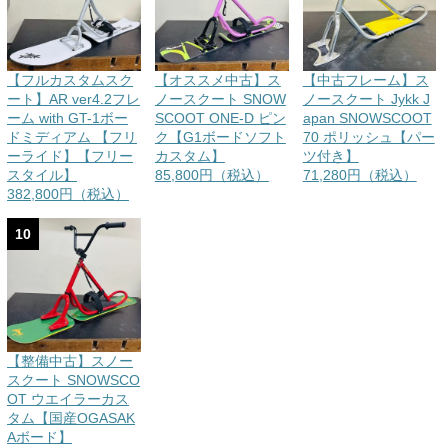
【フルカスタムスク
【オススメ中古】ス
【中古フレーム】ス
ート】AR ver4.2フレ
ノースクート SNOW
ノースクート Jykk J
ーム with GT-1ボー
SCOOT ONE-D ピン
apan SNOWSCOOT
ドミディアム 【フリ
ク【G1ボードソフト
70 ポリッシュ【パー
ーライド】【フリー
カスタム】
ツ付き】
スタイル】
85,800円（税込）
71,280円（税込）
382,800円（税込）
10
【整備中古】スノー
スクート SNOWSCO
OT ウエイラーカス
タム【国産OGASAK
Aボード】