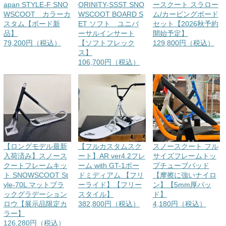
apan STYLE-F SNO
ORINITY-SSST SNO
ースクート スラロー
WSCOOT カラーカ
WSCOOT BOARD S
ム/カービングボード
スタム【ボード新
ET ソフト ユニバ
セット【2026秋予約
品】
ーサルインサート
開始予定】
79,200円（税込）
【ソフトフレック
129,800円（税込）
ス】
106,700円（税込）
【ロングモデル最新
【フルカスタムスク
スノースクート フル
入荷済み】スノース
ート】AR ver4.2フレ
サイズフレームトッ
クートフレームキッ
ーム with GT-1ボー
プチューブパッド
ト SNOWSCOOT St
ドミディアム 【フリ
【摩擦に強いナイロ
yle-70L マットブラ
ーライド】【フリー
ン】【5mm厚パッ
ックグラデーション
スタイル】
ド】
ロウ【展示品限定カ
382,800円（税込）
4,180円（税込）
ラー】
126,280円（税込）