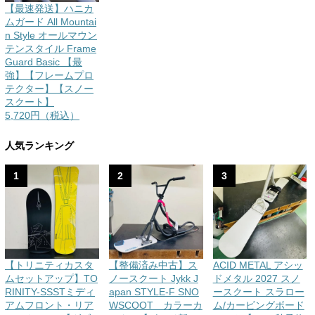
【最速発送】ハニカ
ムガード All Mountai
n Style オールマウン
テンスタイル Frame
Guard Basic 【最
強】【フレームプロ
テクター】【スノー
スクート】
5,720円（税込）
人気ランキング
1
2
3
【トリニティカスタ
【整備済み中古】ス
ACID METAL アシッ
ムセットアップ】TO
ノースクート Jykk J
ドメタル 2027 スノ
RINITY-SSSTミディ
apan STYLE-F SNO
ースクート スラロー
アムフロント・リア
WSCOOT カラーカ
ム/カービングボード