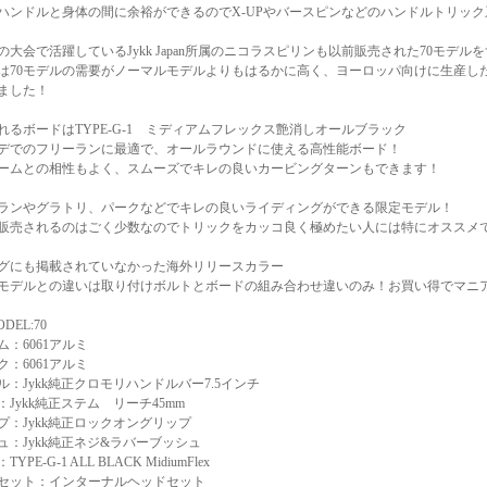
ハンドルと身体の間に余裕ができるのでX-UPやバースピンなどのハンドルトリッ
の大会で活躍しているJykk Japan所属のニコラスピリンも以前販売された70モデ
は70モデルの需要がノーマルモデルよりもはるかに高く、ヨーロッパ向けに生産し
ました！
れるボードはTYPE-G-1 ミディアムフレックス艶消しオールブラック
デでのフリーランに最適で、オールラウンドに使える高性能ボード！
レームとの相性もよく、スムーズでキレの良いカービングターンもできます！
ランやグラトリ、パークなどでキレの良いライディングができる限定モデル！
販売されるのはごく少数なのでトリックをカッコ良く極めたい人には特にオススメ
グにも掲載されていなかった海外リリースカラー
5年モデルとの違いは取り付けボルトとボードの組み合わせ違いのみ！お買い得でマニ
ODEL:70
ム：6061アルミ
ク：6061アルミ
ル：Jykk純正クロモリハンドルバー7.5インチ
：Jykk純正ステム リーチ45mm
プ：Jykk純正ロックオングリップ
ュ：Jykk純正ネジ&ラバーブッシュ
YPE-G-1 ALL BLACK MidiumFlex
セット：インターナルヘッドセット