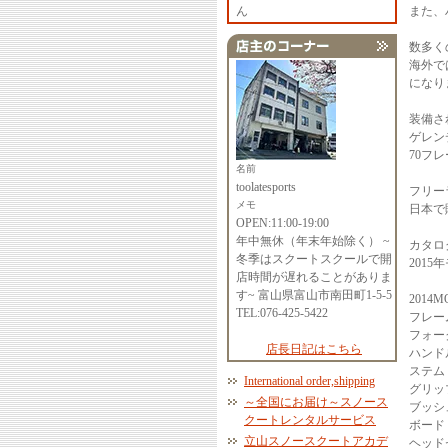
また、
ん
数多く
海外で
になり
装備さ
ゲレン
70フ
名前
toolatesports
フリー
メモ
日本で
OPEN:11:00-19:00
年中無休（年末年始除く） ~
カタロ
冬季はスクートスクールで開
201
店時間が遅れることがありま
す~ 富山県富山市南田町1-5-5
2014M
TEL:076-425-5422
フレー
フォー
店長日記はこちら
ハンド
ステム
International order,shipping
グリッ
～全国にお届け～スノース
ブッシ
クートレンタルサービス
ボード：T
立山スノースクートアカデ
ヘッド