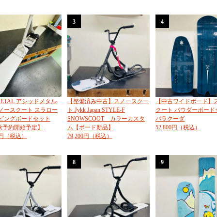
3
4
 METAL アシッドメタル
【整備済み中古】スノースクー
【中古ワイドボード】
 スノースクート スラロー
ト Jykk Japan STYLE-F
クート パウダーボード
ービングボードセット
SNOWSCOOT カラーカスタ
バラクーダ
6秋予約開始予定】
ム【ボード新品】
52,800円（税込）
00円（税込）
79,200円（税込）
8
9