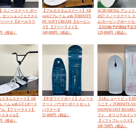
E】スノースクート ボー
【フルカスタムスクート】AR
ACID METAL アシッ
 セッション2 エクスト
ver4.2フレーム with TORINITY
2027 スノースクート 
ド/ハード【オールラウ
DC SOFT CREAM 【カービン
ム/カービングボードセ
グ】【フリーライド】
【2026秋予約開始予定
00円（税込）
349,800円（税込）
129,800円（税込）
カスタムスクート】AR
【中古ワイドボード】スノース
【ARショートピッチ対
2フレーム with GT-1ボード
クート パウダーボードセット
リニティ TORINITY-SS
アム 【フリーライド】
バラクーダ
SNOWSCOOT BOARD 
ースタイル】
52,800円（税込）
フト オリジナルイン
00円（税込）
【ソフトフレックス】
106,700円（税込）