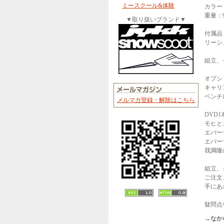
ミースクール&体験
カラー：
重量：9
▼取り扱いブランド▼
付属品
リーシ
組立、
オプシ
キャリ
ベンチ
メルマガ登録・解除はこちら
DVD
モヒと
エバー
エバー
我満隆
組立、
ご注文
手にあ
疑問点
→なか