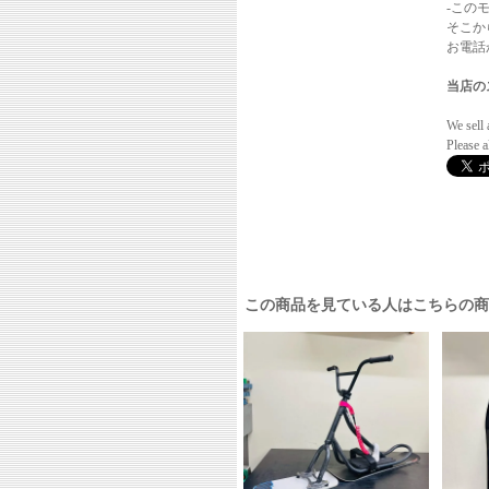
-この
そこか
お電話か
当店の
We sell 
Please 
この商品を見ている人はこちらの