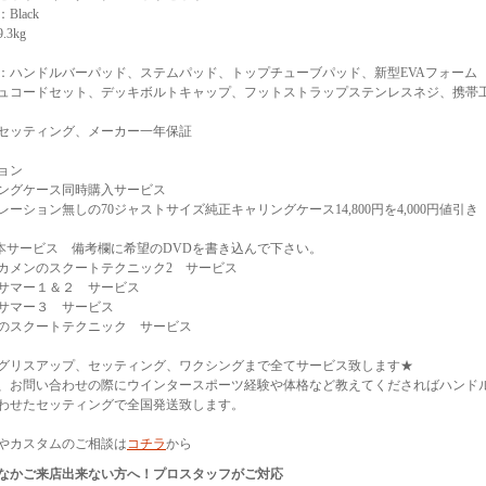
Black
.3kg
：ハンドルバーパッド、ステムパッド、トップチューブパッド、新型EVAフォーム
ュコードセット、デッキボルトキャップ、フットストラップステンレスネジ、携帯
セッティング、メーカー一年保証
ョン
ングケース同時購入サービス
レーション無しの70ジャストサイズ純正キャリングケース14,800円を4,000円値引き
1本サービス 備考欄に希望のDVDを書き込んで下さい。
カメンのスクートテクニック2 サービス
サマー１＆２ サービス
サマー３ サービス
のスクートテクニック サービス
グリスアップ、セッティング、ワクシングまで全てサービス致します★
、お問い合わせの際にウインタースポーツ経験や体格など教えてくださればハンド
わせたセッティングで全国発送致します。
やカスタムのご相談は
コチラ
から
なかご来店出来ない方へ！プロスタッフがご対応