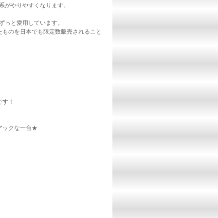
ク系がやりやすくなります。
ルをずっと愛用しています。
たものを日本でも限定数販売されること
です！
アックな一台★