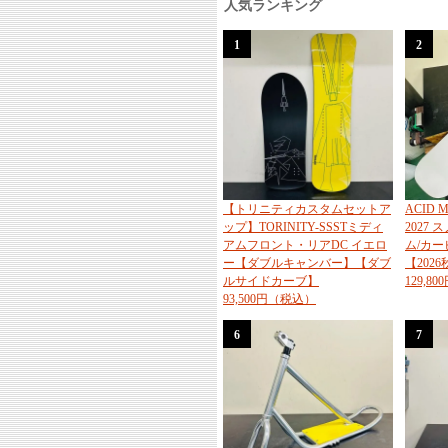
人気ランキング
1
2
【トリニティカスタムセットア
ACID
ップ】TORINITY-SSSTミディ
2027
アムフロント・リアDC イエロ
ム/カ
ー【ダブルキャンバー】【ダブ
【202
ルサイドカーブ】
129,8
93,500円（税込）
6
7