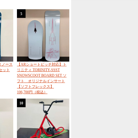
5
スノース
【ARショートピッチ対応】ト
セット
リニティ TORINITY-SSST
SNOWSCOOT BOARD SET ソ
フト オリジナルインサート
【ソフトフレックス】
106,700円（税込）
10