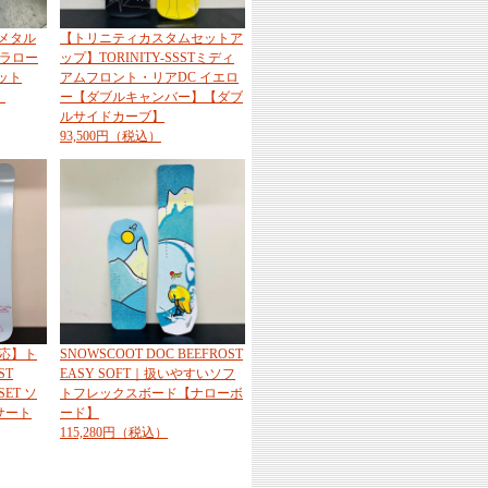
ドメタル
【トリニティカスタムセットア
スラロー
ップ】TORINITY-SSSTミディ
ット
アムフロント・リアDC イエロ
】
ー【ダブルキャンバー】【ダブ
ルサイドカーブ】
93,500円（税込）
応】ト
SNOWSCOOT DOC BEEFROST
ST
EASY SOFT｜扱いやすいソフ
SET ソ
トフレックスボード【ナローボ
サート
ード】
115,280円（税込）