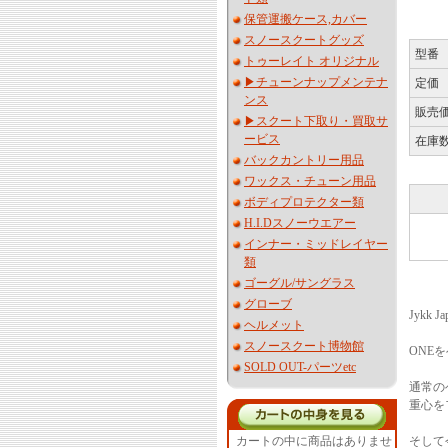
保管運搬ケース,カバー
スノースクートグッズ
型番
トゥーレイト オリジナル
▶︎チューンナップメンテナ
定価
ンス
販売
▶︎スクート下取り・買取サ
ービス
在庫
バックカントリー用品
ワックス・チューン用品
ボディプロテクター類
H.I.Dスノーウエアー
インナー・ミッドレイヤー
類
ゴーグル/サングラス
グローブ
Jykk J
ヘルメット
スノースクート博物館
ONE
SOLD OUT-パーツetc
通常の
重心を
そして
カートの中に商品はありませ