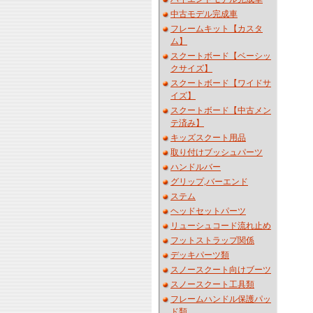
中古モデル完成車
フレームキット【カスタ
ム】
スクートボード【ベーシッ
クサイズ】
スクートボード【ワイドサ
イズ】
スクートボード【中古メン
テ済み】
キッズスクート用品
取り付けブッシュパーツ
ハンドルバー
グリップ,バーエンド
ステム
ヘッドセットパーツ
リューシュコード流れ止め
フットストラップ関係
デッキパーツ類
スノースクート向けブーツ
スノースクート工具類
フレームハンドル保護パッ
ド類