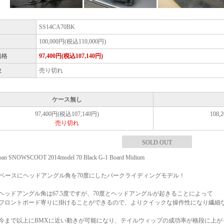
SS14CA70BK
100,000円(税込110,000円)
価格
97,400円(税込107,140円)
数
売り切れ
ケース無し
97,400円(税込107,140円)
108,
売り切れ
SOLD OUT
apan SNOWSCOOT 2014model 70 Black G-1 Board Midium
をベースにヘッドアングル角を70度にしたパークライディングモデル！
ヘッドアングル角は67.5度ですが、70度とヘッドアングルが起きることによって
フロントボード寄りに掛けることができるので、よりクイックな操作性になり繊細
今まで以上にBMXに近い動きが可能になり、テイルウィップの成功率が格段に上が