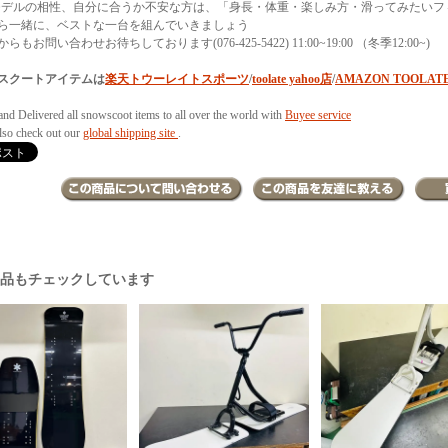
モデルの相性、自分に合うか不安な方は、「身長・体重・楽しみ方・滑ってみたいフ
ら一緒に、ベストな一台を組んでいきましょう
らもお問い合わせお待ちしております(076-425-5422) 11:00~19:00 （冬季12:00~)
スクートアイテムは
楽天トウーレイトスポーツ
/
toolate yahoo店
/
AMAZON TOOLAT
and Delivered all snowscoot items to all over the world with
Buyee service
also check out our
global shipping site
.
商品もチェックしています