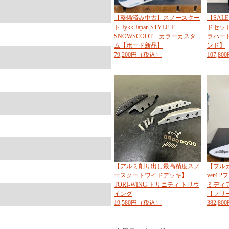
【整備済み中古】スノースクー
【SAL
ト Jykk Japan STYLE-F
ドセット
SNOWSCOOT カラーカスタ
ラハー
ム【ボード新品】
ンド】
79,200円（税込）
107,8
【アルミ削り出し最高精度スノ
【フル
ースクートワイドデッキ】
ver4.
TORI-WING トリニティ トリウ
ミディ
イング
【フリ
19,580円（税込）
382,8