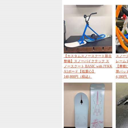
【カスタムスノースクート新古
スノー
整備】スノーバイクテック ス
レーム
ノースクート BASIC with JYKK
【摩擦
A1ボード【低重心】
厚パッ
140,800円（税込）
4,18