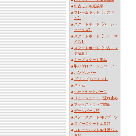
中古モデル完成車
フレームキット【カスタ
ム】
スクートボード【ベーシッ
クサイズ】
スクートボード【ワイドサ
イズ】
スクートボード【中古メン
テ済み】
キッズスクート用品
取り付けブッシュパーツ
ハンドルバー
グリップ,バーエンド
ステム
ヘッドセットパーツ
リューシュコード流れ止め
フットストラップ関係
デッキパーツ類
スノースクート向けブーツ
スノースクート工具類
フレームハンドル保護パッ
ド類