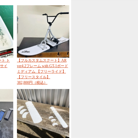
ート ト
【フルカスタムスクート】AR
Lサイ
ver4.2フレーム with GT-1ボード
ミディアム 【フリーライド】
【フリースタイル】
382,800円（税込）