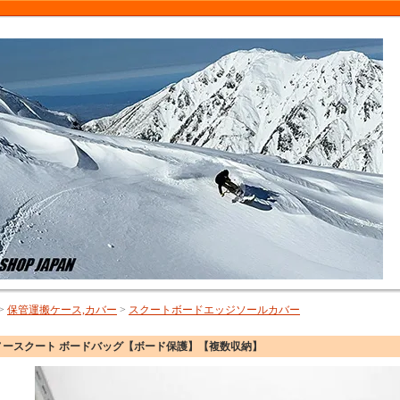
>
保管運搬ケース,カバー
>
スクートボードエッジソールカバー
ノースクート ボードバッグ【ボード保護】【複数収納】