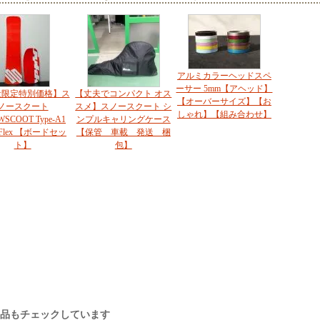
アルミカラーヘッドスペ
ーサー 5mm【アヘッド】
量限定特別価格】ス
【丈夫でコンパクト オス
【オーバーサイズ】【お
ノースクート
スメ】スノースクート シ
しゃれ】【組み合わせ】
SCOOT Type-A1
ンプルキャリングケース
d Flex 【ボードセッ
【保管 車載 発送 梱
ト】
包】
商品もチェックしています