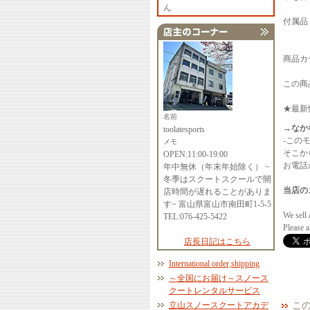
ん
付属品
商品カ
この商
★最新
名前
→なか
toolatesports
-この
メモ
そこか
OPEN:11:00-19:00
お電話か
年中無休（年末年始除く） ~
冬季はスクートスクールで開
当店の
店時間が遅れることがありま
す~ 富山県富山市南田町1-5-5
We sell 
TEL:076-425-5422
Please 
店長日記はこちら
International order,shipping
～全国にお届け～スノース
クートレンタルサービス
立山スノースクートアカデ
こ