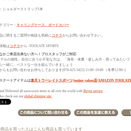
：ショルダーストラップ1本
テゴリー：
キャリングケース、ボードカバー
品に関するご質問や相談も気軽に
コチラ
からお問い合わせ下さい。
情報は
コチラ
から -TOOLATE SPORTS
なかご来店出来ない方へ！プロスタッフがご対応
モデルの相性、自分に合うか不安な方は、「身長・体重・楽しみ方・滑ってみたいフ
ら一緒に、ベストな一台を組んでいきましょう
らもお問い合わせお待ちしております(076-425-5422) 11:00~19:00 （冬季12:00~)
スクートアイテムは
楽天トウーレイトスポーツ
/
toolate yahoo店
/
AMAZON TOOLAT
and Delivered all snowscoot items to all over the world with
Buyee service
also check out our
global shipping site
.
の商品を買った人はこんな商品も買っています