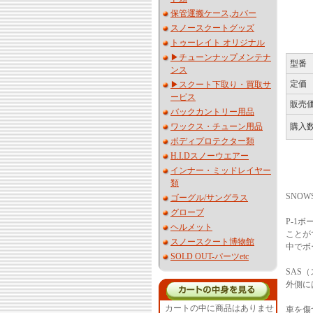
保管運搬ケース,カバー
スノースクートグッズ
トゥーレイト オリジナル
▶︎チューンナップメンテナ
型番
ンス
定価
▶︎スクート下取り・買取サ
ービス
販売
バックカントリー用品
購入
ワックス・チューン用品
ボディプロテクター類
H.I.Dスノーウエアー
インナー・ミッドレイヤー
類
SNO
ゴーグル/サングラス
グローブ
P-1
ヘルメット
ことが
スノースクート博物館
中でボ
SOLD OUT-パーツetc
SAS
外側に
カートの中に商品はありませ
車を傷