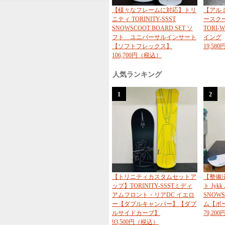
【様々なフレームに対応】トリ
【アル
ニティ TORINITY-SSST
ースク
SNOWSCOOT BOARD SET ソ
TORI
フト ユニバーサルインサート
イング
【ソフトフレックス】
19,58
106,700円（税込）
人気ランキング
1
2
【トリニティカスタムセットア
【整備
ップ】TORINITY-SSSTミディ
ト Jykk 
アムフロント・リアDC イエロ
SNOW
ー【ダブルキャンバー】【ダブ
ム【ボ
ルサイドカーブ】
79,20
93,500円（税込）