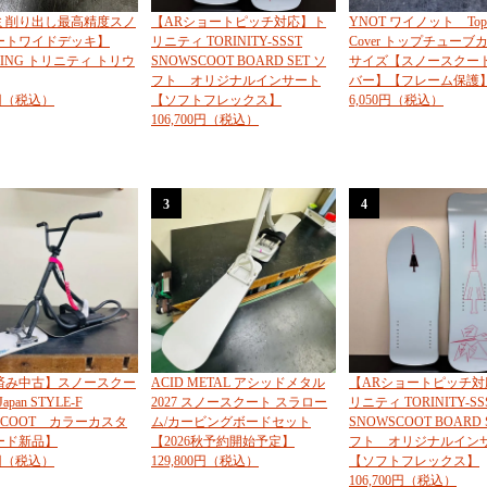
ミ削り出し最高精度スノ
【ARショートピッチ対応】ト
YNOT ワイノット Top 
ートワイドデッキ】
リニティ TORINITY-SSST
Cover トップチューブ
-WING トリニティ トリウ
SNOWSCOOT BOARD SET ソ
サイズ【スノースクー
フト オリジナルインサート
バー】【フレーム保護
0円（税込）
【ソフトフレックス】
6,050円（税込）
106,700円（税込）
3
4
済み中古】スノースクー
ACID METAL アシッドメタル
【ARショートピッチ対
Japan STYLE-F
2027 スノースクート スラロー
リニティ TORINITY-SS
SCOOT カラーカスタ
ム/カービングボードセット
SNOWSCOOT BOARD 
ード新品】
【2026秋予約開始予定】
フト オリジナルイン
0円（税込）
129,800円（税込）
【ソフトフレックス】
106,700円（税込）