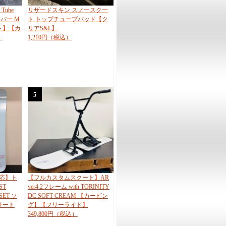
Tube
リザードスキン スノースクー
カバー M
ト トップチューブパッド【ク
ト】【カ
リアS&L】
】
1,210円（税込）
5
応】ト
【フルカスタムスクート】AR
ST
ver4.2フレーム with TORINITY
SET ソ
DC SOFT CREAM 【カービン
サート
グ】【フリーライド】
349,800円（税込）