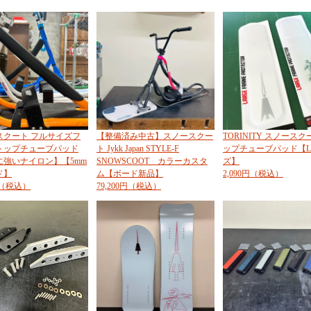
スクート フルサイズフ
【整備済み中古】スノースクー
TORINITY スノースク
トップチューブパッド
ト Jykk Japan STYLE-F
ップチューブパッド【
に強いナイロン】【5mm
SNOWSCOOT カラーカスタ
ズ】
ド】
ム【ボード新品】
2,090円（税込）
0円（税込）
79,200円（税込）