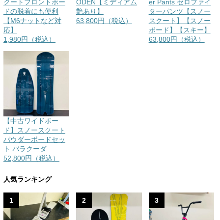
クートフロントボー
ODEN【ミディアム
er Pants ゼロファイ
ドの脱着にも便利
艶あり】
ターパンツ【スノー
【M6ナットなど対
63,800円（税込）
スクート】【スノー
応】
ボード】【スキー】
1,980円（税込）
63,800円（税込）
【中古ワイドボー
ド】スノースクート
パウダーボードセッ
ト バラクーダ
52,800円（税込）
人気ランキング
1
2
3