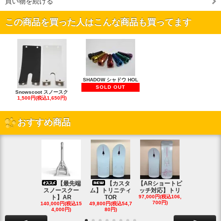
買い物を続ける
この商品を買った人はこんな商品も買ってます
SHADOW シャドウ HOL
SOLD OUT
Snowscoot スノースク
1,500円(税込1,650円)
おすすめ商品
【最先端
【カスタ
【ARショートピ
スノ
スノースクー
ム】トリニティ
ッチ対応】トリ
クートパウ
ト】AR
TOR
97,000円(税込106,
ボード
700円)
140,000円(税込15
49,800円(税込54,7
85,000円(税込
4,000円)
80円)
00円)