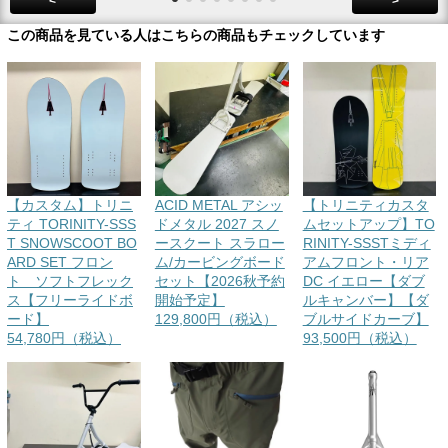
<
>
この商品を見ている人はこちらの商品もチェックしています
【カスタム】トリニ
ACID METAL アシッ
【トリニティカスタ
ティ TORINITY-SSS
ドメタル 2027 スノ
ムセットアップ】TO
T SNOWSCOOT BO
ースクート スラロー
RINITY-SSSTミディ
ARD SET フロン
ム/カービングボード
アムフロント・リア
ト ソフトフレック
セット【2026秋予約
DC イエロー【ダブ
ス【フリーライドボ
開始予定】
ルキャンバー】【ダ
ード】
129,800円（税込）
ブルサイドカーブ】
54,780円（税込）
93,500円（税込）