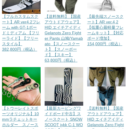
【フルカスタムスク
【送料無料】【国産
【最先端スノースク
ート】AR ver4.2フレ
アウトドアウェア】
ート】AR ver.4,2
ーム with GT-1ボー
HID エイチアイディ
【低重心最軽量フレ
ドミディアム 【フリ
Gelanots Zero Fight
ームキット】【対応
ーライド】【フリー
er Pants 山鳩/Yamab
ボード増加】
スタイル】
ato 【スノースクー
154,000円（税込）
382,800円（税込）
ト】【スノーボー
ド】【スキー】
63,800円（税込）
【トウーレイトスポ
【最新カービングワ
【送料無料】【国産
ーツオリジナル】10
イドボード中古】ス
アウトドアウェア】
mmラチェットキー
ノースクート SNOW
HID エイチアイディ
ホルダー スノース
SCOOT jykk C-1 WO
Gelanots Zero Fight