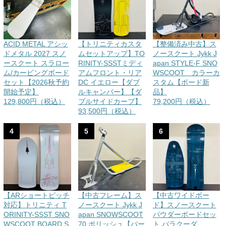
ACID METAL アシッ
【トリニティカスタ
【整備済み中古】ス
ドメタル 2027 スノ
ムセットアップ】TO
ノースクート Jykk J
ースクート スラロー
RINITY-SSSTミディ
apan STYLE-F SNO
ム/カービングボード
アムフロント・リア
WSCOOT カラーカ
セット【2026秋予約
DC イエロー【ダブ
スタム【ボード新
開始予定】
ルキャンバー】【ダ
品】
129,800円（税込）
ブルサイドカーブ】
79,200円（税込）
93,500円（税込）
4
5
6
【ARショートピッチ
【中古フレーム】ス
【中古ワイドボー
対応】トリニティ T
ノースクート Jykk J
ド】スノースクート
ORINITY-SSST SNO
apan SNOWSCOOT
パウダーボードセッ
WSCOOT BOARD S
70 ポリッシュ【パー
ト バラクーダ