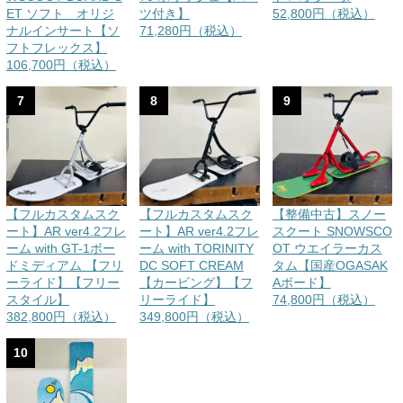
ET ソフト オリジ
ツ付き】
52,800円（税込）
ナルインサート【ソ
71,280円（税込）
フトフレックス】
106,700円（税込）
7
8
9
【フルカスタムスク
【フルカスタムスク
【整備中古】スノー
ート】AR ver4.2フレ
ート】AR ver4.2フレ
スクート SNOWSCO
ーム with GT-1ボー
ーム with TORINITY
OT ウエイラーカス
ドミディアム 【フリ
DC SOFT CREAM
タム【国産OGASAK
ーライド】【フリー
【カービング】【フ
Aボード】
スタイル】
リーライド】
74,800円（税込）
382,800円（税込）
349,800円（税込）
10