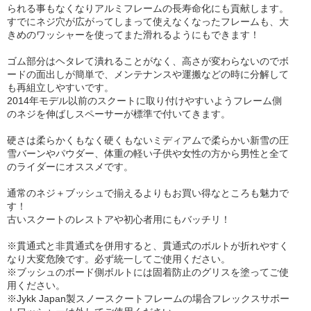
られる事もなくなりアルミフレームの長寿命化にも貢献します。
すでにネジ穴が広がってしまって使えなくなったフレームも、大
きめのワッシャーを使ってまた滑れるようにもできます！
ゴム部分はヘタレて潰れることがなく、高さが変わらないのでボ
ードの面出しが簡単で、メンテナンスや運搬などの時に分解して
も再組立しやすいです。
2014年モデル以前のスクートに取り付けやすいようフレーム側
のネジを伸ばしスペーサーが標準で付いてきます。
硬さは柔らかくもなく硬くもないミディアムで柔らかい新雪の圧
雪バーンやパウダー、体重の軽い子供や女性の方から男性と全て
のライダーにオススメです。
通常のネジ＋ブッシュで揃えるよりもお買い得なところも魅力で
す！
古いスクートのレストアや初心者用にもバッチリ！
※貫通式と非貫通式を併用すると、貫通式のボルトが折れやすく
なり大変危険です。必ず統一してご使用ください。
※ブッシュのボード側ボルトには固着防止のグリスを塗ってご使
用ください。
※Jykk Japan製スノースクートフレームの場合フレックスサポー