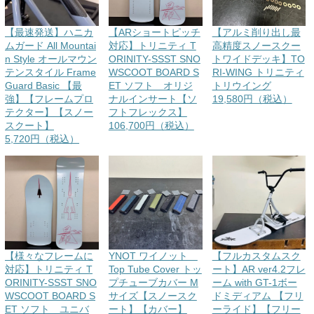
【最速発送】ハニカ
【ARショートピッチ
【アルミ削り出し最
ムガード All Mountai
対応】トリニティ T
高精度スノースクー
n Style オールマウン
ORINITY-SSST SNO
トワイドデッキ】TO
テンスタイル Frame
WSCOOT BOARD S
RI-WING トリニティ
Guard Basic 【最
ET ソフト オリジ
トリウイング
強】【フレームプロ
ナルインサート【ソ
19,580円（税込）
テクター】【スノー
フトフレックス】
スクート】
106,700円（税込）
5,720円（税込）
【様々なフレームに
YNOT ワイノット
【フルカスタムスク
対応】トリニティ T
Top Tube Cover トッ
ート】AR ver4.2フレ
ORINITY-SSST SNO
プチューブカバー M
ーム with GT-1ボー
WSCOOT BOARD S
サイズ【スノースク
ドミディアム 【フリ
ET ソフト ユニバ
ート】【カバー】
ーライド】【フリー