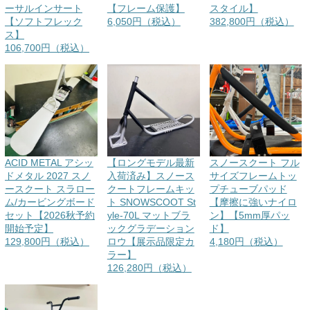
ーサルインサート
【フレーム保護】
スタイル】
【ソフトフレック
6,050円（税込）
382,800円（税込）
ス】
106,700円（税込）
ACID METAL アシッ
【ロングモデル最新
スノースクート フル
ドメタル 2027 スノ
入荷済み】スノース
サイズフレームトッ
ースクート スラロー
クートフレームキッ
プチューブパッド
ム/カービングボード
ト SNOWSCOOT St
【摩擦に強いナイロ
セット【2026秋予約
yle-70L マットブラ
ン】【5mm厚パッ
開始予定】
ックグラデーション
ド】
129,800円（税込）
ロウ【展示品限定カ
4,180円（税込）
ラー】
126,280円（税込）