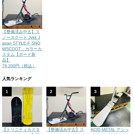
【整備済み中古】ス
ノースクート Jykk J
apan STYLE-F SNO
WSCOOT カラーカ
スタム【ボード新
品】
79,200円（税込）
人気ランキング
1
2
3
【トリニティカスタ
【整備済み中古】ス
ACID METAL アシッ