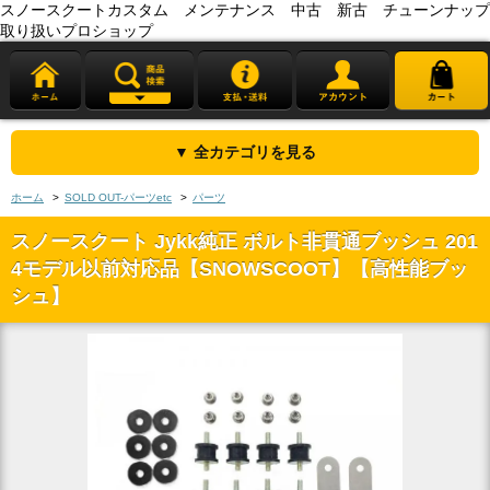
スノースクートカスタム メンテナンス 中古 新古 チューンナップ
取り扱いプロショップ
▼ 全カテゴリを見る
ホーム
>
SOLD OUT-パーツetc
>
パーツ
スノースクート Jykk純正 ボルト非貫通ブッシュ 201
4モデル以前対応品【SNOWSCOOT】【高性能ブッ
シュ】