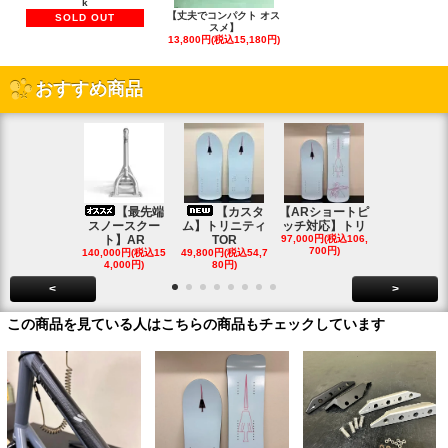
k
【丈夫でコンパクト オス
SOLD OUT
スメ】
13,800円(税込15,180円)
おすすめ商品
【最先端
【カスタ
【ARショートピ
スノ
スノースクー
ム】トリニティ
ッチ対応】トリ
クートパウ
ト】AR
TOR
97,000円(税込106,
ボード
700円)
140,000円(税込15
49,800円(税込54,7
85,000円(税込
4,000円)
80円)
00円)
<
>
この商品を見ている人はこちらの商品もチェックしています