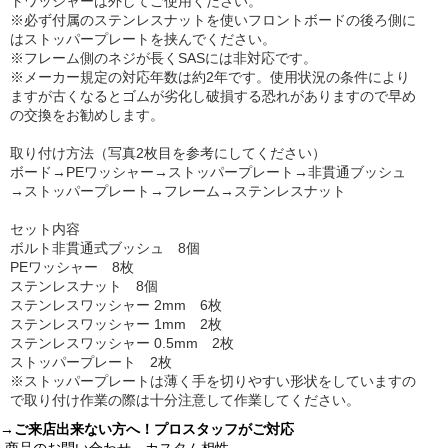
トワッシャーは外してご使用ください。
※必ず付属のステンレスナットを使いフロントボードの後ろ側に
はストッパープレートを挟んでください。
※フレーム側のネジが長くSASには非対応です。
※メーカー規定の対応年数は約2年です。使用状況の条件により
ますが古くなるとゴムが劣化し破損する恐れがありますので早め
の交換をお勧めします。
取り付け方法（写真2枚目を参考にしてください）
ボード→PEワッシャー→ストッパープレート→非貫通ブッシュ
→ストッパープレート→フレーム→ステンレスナット
セット内容
ボルト非貫通式ブッシュ 8個
PEワッシャー 8枚
ステンレスナット 8個
ステンレスワッシャー 2mm 6枚
ステンレスワッシャー 1mm 2枚
ステンレスワッシャー 0.5mm 2枚
ストッパープレート 2枚
※ストッパープレートは薄く手を切りやすい形状をしていますの
で取り付け作業の際は十分注意して作業してください。
→ご来店出来ない方へ！プロスタッフがご対応