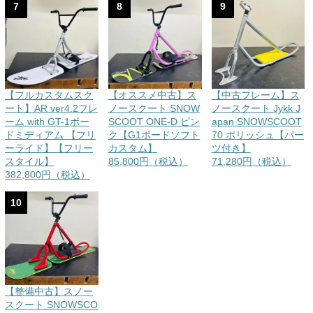
7
8
9
【フルカスタムスク
【オススメ中古】ス
【中古フレーム】ス
ート】AR ver4.2フレ
ノースクート SNOW
ノースクート Jykk J
ーム with GT-1ボー
SCOOT ONE-D ピン
apan SNOWSCOOT
ドミディアム 【フリ
ク【G1ボードソフト
70 ポリッシュ【パー
ーライド】【フリー
カスタム】
ツ付き】
スタイル】
85,800円（税込）
71,280円（税込）
382,800円（税込）
10
【整備中古】スノー
スクート SNOWSCO