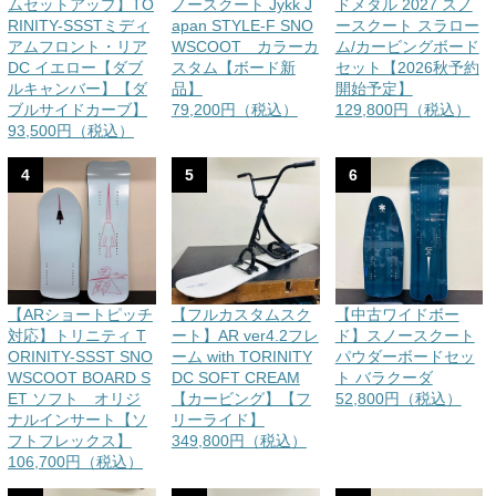
ムセットアップ】TO
ノースクート Jykk J
ドメタル 2027 スノ
RINITY-SSSTミディ
apan STYLE-F SNO
ースクート スラロー
アムフロント・リア
WSCOOT カラーカ
ム/カービングボード
DC イエロー【ダブ
スタム【ボード新
セット【2026秋予約
ルキャンバー】【ダ
品】
開始予定】
ブルサイドカーブ】
79,200円（税込）
129,800円（税込）
93,500円（税込）
4
5
6
【ARショートピッチ
【フルカスタムスク
【中古ワイドボー
対応】トリニティ T
ート】AR ver4.2フレ
ド】スノースクート
ORINITY-SSST SNO
ーム with TORINITY
パウダーボードセッ
WSCOOT BOARD S
DC SOFT CREAM
ト バラクーダ
ET ソフト オリジ
【カービング】【フ
52,800円（税込）
ナルインサート【ソ
リーライド】
フトフレックス】
349,800円（税込）
106,700円（税込）