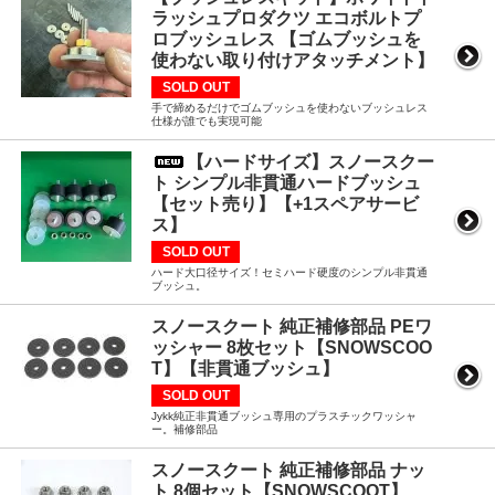
ラッシュプロダクツ エコボルトプ
ロブッシュレス 【ゴムブッシュを
使わない取り付けアタッチメント】
SOLD OUT
手で締めるだけでゴムブッシュを使わないブッシュレス
仕様が誰でも実現可能
【ハードサイズ】スノースクー
ト シンプル非貫通ハードブッシュ
【セット売り】【+1スペアサービ
ス】
SOLD OUT
ハード大口径サイズ！セミハード硬度のシンプル非貫通
ブッシュ。
スノースクート 純正補修部品 PEワ
ッシャー 8枚セット【SNOWSCOO
T】【非貫通ブッシュ】
SOLD OUT
Jykk純正非貫通ブッシュ専用のプラスチックワッシャ
ー。補修部品
スノースクート 純正補修部品 ナッ
ト 8個セット【SNOWSCOOT】