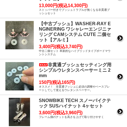
13,000円(税込14,300円)
ストッパー付きでブッシュトラブルが無くなる非貫通ブ
ッシュセット
【中古ブッシュ】WASHER-RAY E
NGINERING ワシャレーエンジニァ
リング CAMシステム CUTE 二個セ
ット【アルミ】
3,400円(税込3,740円)
中古二個セット 革新的なハイブリッドタイプボードマウ
ントシステム
非貫通ブッシュセッティング用
シンプルウレタンスペーサーミニ 2
mm
150円(税込165円)
オススメ！ 非貫通ブッシュに必須の調整やベースプレ
ートしてして使えるウレタンスペーサー。
SNOWBIKE TECH スノーバイクテ
ック SUSハイナット 4ヶセット
3,600円(税込3,960円)
フレーム側のナットを高さを上げて取り付けやすく