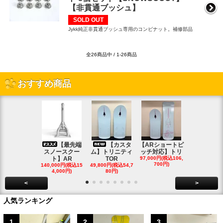
【非貫通ブッシュ】
SOLD OUT
Jykk純正非貫通ブッシュ専用のコンビナット。補修部品
全26商品中 / 1-26商品
おすすめ商品
【最先端
【カスタ
【ARショートピ
スノ
スノースクー
ム】トリニティ
ッチ対応】トリ
クートパウ
ト】AR
TOR
97,000円(税込106,
ボード
700円)
140,000円(税込15
49,800円(税込54,7
85,000円(税込
4,000円)
80円)
00円)
<
>
人気ランキング
1
2
3