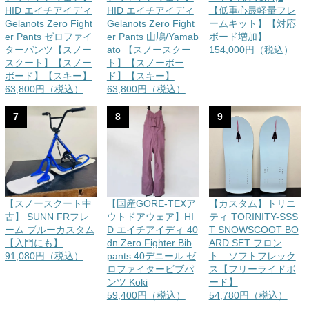
HID エイチアイディ
HID エイチアイディ
【低重心最軽量フレ
Gelanots Zero Fight
Gelanots Zero Fight
ームキット】【対応
er Pants ゼロファイ
er Pants 山鳩/Yamab
ボード増加】
ターパンツ【スノー
ato 【スノースクー
154,000円（税込）
スクート】【スノー
ト】【スノーボー
ボード】【スキー】
ド】【スキー】
63,800円（税込）
63,800円（税込）
7
8
9
【スノースクート中
【国産GORE-TEXア
【カスタム】トリニ
古】 SUNN FRフレ
ウトドアウェア】HI
ティ TORINITY-SSS
ーム ブルーカスタム
D エイチアイディ 40
T SNOWSCOOT BO
【入門にも】
dn Zero Fighter Bib
ARD SET フロン
91,080円（税込）
pants 40デニール ゼ
ト ソフトフレック
ロファイタービブパ
ス【フリーライドボ
ンツ Koki
ード】
59,400円（税込）
54,780円（税込）