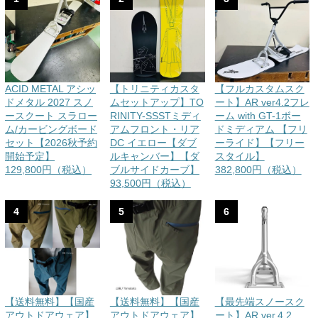
ACID METAL アシッ
【トリニティカスタ
【フルカスタムスク
ドメタル 2027 スノ
ムセットアップ】TO
ート】AR ver4.2フレ
ースクート スラロー
RINITY-SSSTミディ
ーム with GT-1ボー
ム/カービングボード
アムフロント・リア
ドミディアム 【フリ
セット【2026秋予約
DC イエロー【ダブ
ーライド】【フリー
開始予定】
ルキャンバー】【ダ
スタイル】
129,800円（税込）
ブルサイドカーブ】
382,800円（税込）
93,500円（税込）
4
5
6
【送料無料】【国産
【送料無料】【国産
【最先端スノースク
アウトドアウェア】
アウトドアウェア】
ート】AR ver.4,2