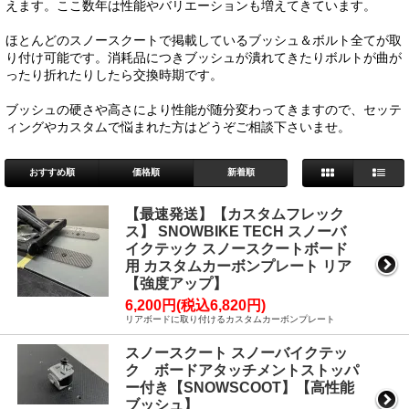
えます。ここ数年は性能やバリエーションも増えてきています。
ほとんどのスノースクートで掲載しているブッシュ＆ボルト全てが取
り付け可能です。消耗品につきブッシュが潰れてきたりボルトが曲が
ったり折れたりしたら交換時期です。
ブッシュの硬さや高さにより性能が随分変わってきますので、セッテ
ィングやカスタムで悩まれた方はどうぞご相談下さいませ。
おすすめ順
価格順
新着順
【最速発送】【カスタムフレック
ス】 SNOWBIKE TECH スノーバ
イクテック スノースクートボード
用 カスタムカーボンプレート リア
【強度アップ】
6,200円(税込6,820円)
リアボードに取り付けるカスタムカーボンプレート
スノースクート スノーバイクテッ
ク ボードアタッチメントストッパ
ー付き【SNOWSCOOT】【高性能
ブッシュ】