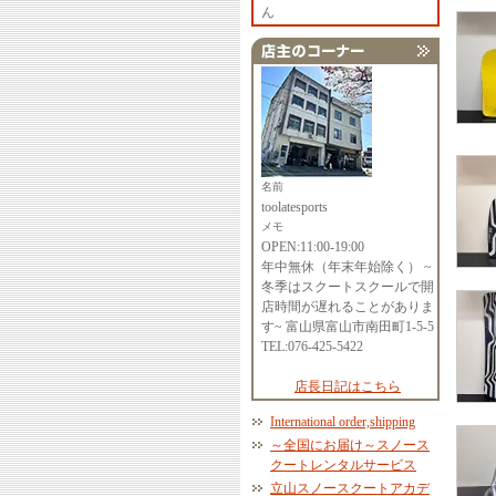
ん
名前
toolatesports
メモ
OPEN:11:00-19:00
年中無休（年末年始除く） ~
冬季はスクートスクールで開
店時間が遅れることがありま
す~ 富山県富山市南田町1-5-5
TEL:076-425-5422
店長日記はこちら
International order,shipping
～全国にお届け～スノース
クートレンタルサービス
立山スノースクートアカデ