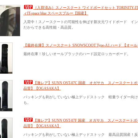
｛入荷済み｝スノースクート ワイドボードセット TORINITY-I
ィIT-space blue スペースブルー【国産】
入荷中！スノースクートの可能性を伸ばす新次元ワイドボード イン
だからできる高性能・高品質。
【最終在庫】スノースクート SNOWSCOOT Type-A1 ハード 【オ
最終在庫！珍しいオールブラックのハード設定ロッカーボード。
【激レア】SUNN OST-07C 国産 オガサカ スノースクート
品質】【OGASAKA】
パッキングも剥がしていない極上デッドストック 軽量ライダー向け
も。
【激レア】SUNN OST-07F 国産 オガサカ スノースクート
品質】【OGASAKA】
パッキングも剥がしていない極上デッドストック 最高品質国産！反