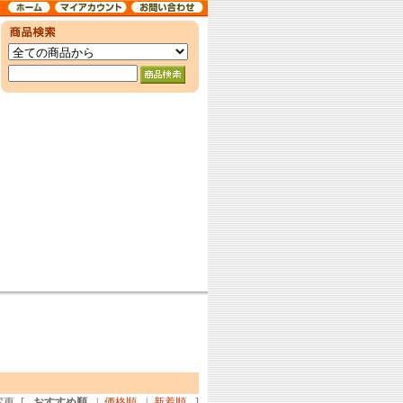
変更
[
おすすめ順
|
価格順
|
新着順
]