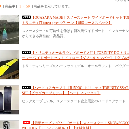
9
] 商品中 [
1
-
50
] 商品を表示しています。
【OGASAKA MADE】スノースクート ワイドボードセット TORIN
トリニティIT-forest green グリーン【国産レーススペック】
スノースクートの可能性を伸ばす新次元ワイドボード インターナシ
からできる高性能・高品質。
【トリニティオールラウンドボード入門】TORINITY-DC ト
ーシー ワイドボードセット イエロー【ダブルキャンバー】【ダブル
トリニティシリーズのベーシックモデル オールラウンド パウダー
【ハードコアカーブ 】【R15000】トリニティ TORINITY SSAT 
SET【ビッグカーブモデル】【ハードフレックス】
ビッグカーブモデル。スノースクート史上屈指のハードコアボード
【最新カービングワイドボード】スノースクート SNOWSCOOT jy
WOODEN【ミディアム艶あり】【送料無料】