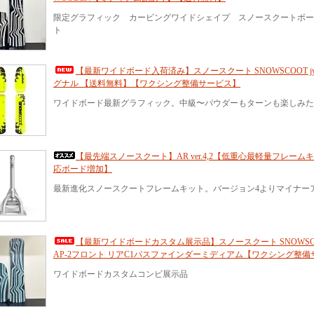
限定グラフィック カービングワイドシェイプ スノースクートボード JYK
ト
【最新ワイドボード入荷済み】スノースクート SNOWSCOOT jykk
グナル 【送料無料】【ワクシング整備サービス】
ワイドボード最新グラフィック。中級〜パウダーもターンも楽しみた
【最先端スノースクート】AR ver.4,2【低重心最軽量フレーム
応ボード増加】
最新進化スノースクートフレームキット。バージョン4よりマイナ
【最新ワイドボードカスタム展示品】スノースクート SNOWSCOO
AP-2フロント リアC1パスファインダーミディアム【ワクシング整
ワイドボードカスタムコンビ展示品