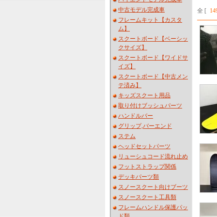
中古モデル完成車
全 [
14
フレームキット【カスタ
ム】
スクートボード【ベーシッ
クサイズ】
スクートボード【ワイドサ
イズ】
スクートボード【中古メン
テ済み】
キッズスクート用品
取り付けブッシュパーツ
ハンドルバー
グリップ,バーエンド
ステム
ヘッドセットパーツ
リューシュコード流れ止め
フットストラップ関係
デッキパーツ類
スノースクート向けブーツ
スノースクート工具類
フレームハンドル保護パッ
ド類