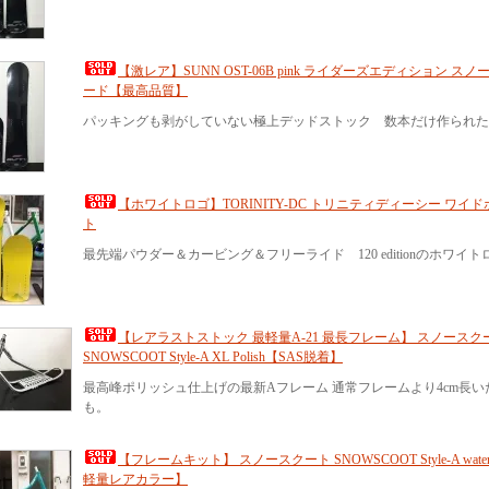
【激レア】SUNN OST-06B pink ライダーズエディション ス
ード【最高品質】
パッキングも剥がしていない極上デッドストック 数本だけ作られた
【ホワイトロゴ】TORINITY-DC トリニティディーシー ワイ
ト
最先端パウダー＆カービング＆フリーライド 120 editionのホワイト
【レアラストストック 最軽量A-21 最長フレーム】 スノースク
SNOWSCOOT Style-A XL Polish【SAS脱着】
最高峰ポリッシュ仕上げの最新Aフレーム 通常フレームより4cm長
も。
【フレームキット】 スノースクート SNOWSCOOT Style-A water 
軽量レアカラー】