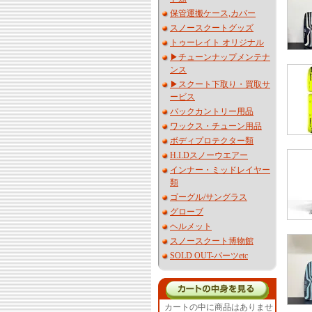
保管運搬ケース,カバー
スノースクートグッズ
トゥーレイト オリジナル
▶︎チューンナップメンテナ
ンス
▶︎スクート下取り・買取サ
ービス
バックカントリー用品
ワックス・チューン用品
ボディプロテクター類
H.I.Dスノーウエアー
インナー・ミッドレイヤー
類
ゴーグル/サングラス
グローブ
ヘルメット
スノースクート博物館
SOLD OUT-パーツetc
カートの中に商品はありませ