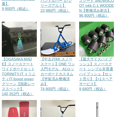
ハンドルバー【7シ
スクート SNOWSCO
量】
リーズアルミ】
OT jykk C-1 WOODE
9,900円（税込）
23,980円（税込）
N【整備済み新古】
96,800円（税込）
【OGASAKA MAD
【中古JYKK スノー
【最大サイズハイブ
E】スノースクート
スクート】ONE ワン
ッシュ】スノースク
ワイドボードセット
入門モデル A1ロッ
ート シンプル非貫通
TORINITY-IT トリニ
カーボードカスタム
ハイブッシュ【セッ
ティIT-forest green
【塗装済み整備済
ト売り】【+1スペア
グリーン【国産レー
み】
サービス】
ススペック】
74,800円（税込）
9,680円（税込）
140,352円（税込）