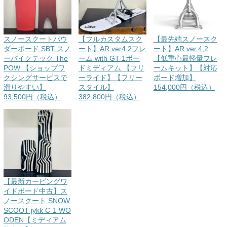
スノースクートパウ
【フルカスタムスク
【最先端スノースク
ダーボード SBT スノ
ート】AR ver4.2フレ
ート】AR ver.4,2
ーバイクテック The
ーム with GT-1ボー
【低重心最軽量フレ
POW 【ショップワ
ドミディアム 【フリ
ームキット】【対応
クシングサービスで
ーライド】【フリー
ボード増加】
滑りやすい】
スタイル】
154,000円（税込）
93,500円（税込）
382,800円（税込）
【最新カービングワ
イドボード中古】ス
ノースクート SNOW
SCOOT jykk C-1 WO
ODEN【ミディアム