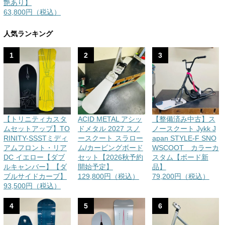
艶あり】
63,800円（税込）
人気ランキング
1
2
3
【トリニティカスタ
ACID METAL アシッ
【整備済み中古】ス
ムセットアップ】TO
ドメタル 2027 スノ
ノースクート Jykk J
RINITY-SSSTミディ
ースクート スラロー
apan STYLE-F SNO
アムフロント・リア
ム/カービングボード
WSCOOT カラーカ
DC イエロー【ダブ
セット【2026秋予約
スタム【ボード新
ルキャンバー】【ダ
開始予定】
品】
ブルサイドカーブ】
129,800円（税込）
79,200円（税込）
93,500円（税込）
4
5
6