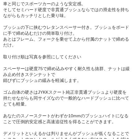
車と同じでスポーツカーのような安定感。
そしてセミハード硬度で非貫通ブッシュならではの滑走性を持ち
ながらもカッチリとした乗り味。
ブッシュの下に挟むウレタンスペーサー付き。ブッシュをボード
に手で締め込むだけの簡単取り付け。
あとはフレーム、フォークを乗せて上から付属のナットで締める
だけ。
取り付け順は写真を参照にしてください
スペーサーは硬度75で締め込みやすく耐久性も抜群、ナットは緩
み止め付きステンナットで
錆びずにブッシュの緩みを軽減します。
ゴム自体の硬さはJYKKスクート純正非貫通ブッシュより硬度を
持たせながらも同サイズなので一般的なハードブッシュに比べて
とても軽量。
あなたのスノースクートがわずか10mmのブッシュハイトになる
ことで圧倒的安定感と高速追従性を得ることができます。
デメリットといえるかは判りませんがブッシュが低くなることで