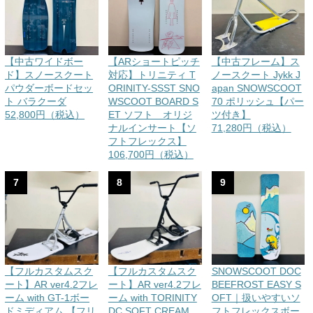
【中古ワイドボー
【ARショートピッチ
【中古フレーム】ス
ド】スノースクート
対応】トリニティ T
ノースクート Jykk J
パウダーボードセッ
ORINITY-SSST SNO
apan SNOWSCOOT
ト バラクーダ
WSCOOT BOARD S
70 ポリッシュ【パー
52,800円（税込）
ET ソフト オリジ
ツ付き】
ナルインサート【ソ
71,280円（税込）
フトフレックス】
106,700円（税込）
7
8
9
【フルカスタムスク
【フルカスタムスク
SNOWSCOOT DOC
ート】AR ver4.2フレ
ート】AR ver4.2フレ
BEEFROST EASY S
ーム with GT-1ボー
ーム with TORINITY
OFT｜扱いやすいソ
ドミディアム 【フリ
DC SOFT CREAM
フトフレックスボー