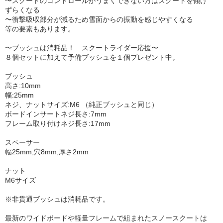
〜スクートのコントロールがうまくできない方はスクートを傾け
ずらくなる
〜衝撃吸収部分が減るため雪面からの振動を感じやすくなる
等の要素もあります。
〜ブッシュは消耗品！ スクートライダー応援〜
８個セットに加えて予備ブッシュを１個プレゼント中。
ブッシュ
高さ:10mm
幅:25mm
ネジ、ナットサイズ:M6 （純正ブッシュと同じ）
ボードインサートネジ長さ:7mm
フレーム取り付けネジ長さ:17mm
スペーサー
幅25mm,穴8mm,厚さ2mm
ナット
M6サイズ
※非貫通ブッシュは消耗品です。
最新のワイドボードや軽量フレームで組まれたスノースクートは