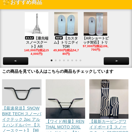
おすすめ商品
【最先端
【カスタ
【ARショートピ
スノ
スノースクー
ム】トリニティ
ッチ対応】トリ
クートパウ
ト】AR
TOR
97,000円(税込106,
ボード
700円)
140,000円(税込15
49,800円(税込54,7
85,000円(税込
4,000円)
80円)
00円)
<
>
この商品を見ている人はこちらの商品もチェックしています
【最速発送】SNOW
BIKE TECH スノーバ
イクテック 2pc アル
【ワイド/軽量】REN
【最新カービングワ
ミハンドルバー 【ス
THAL MOTO 20XL
イドボード】スノー
ノースクート】【軽