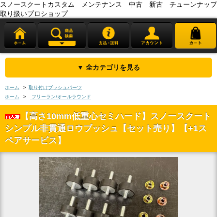
スノースクートカスタム メンテナンス 中古 新古 チューンナップ
取り扱いプロショップ
▼ 全カテゴリを見る
ホーム
>
取り付けブッシュパーツ
ホーム
>
フリーラン/オールラウンド
【高さ10mm低重心セミハード】スノースクート
シンプル非貫通ロウブッシュ【セット売り】【+1ス
ペアサービス】