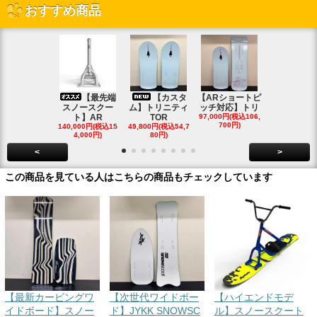
おすすめ商品
【最先端
【カスタ
【ARショートピ
スノ
スノースクー
ム】トリニティ
ッチ対応】トリ
クートパウ
ト】AR
TOR
97,000円(税込106,
ボード
700円)
140,000円(税込15
49,800円(税込54,7
85,000円(税込
4,000円)
80円)
00円)
<
>
この商品を見ている人はこちらの商品もチェックしています
【最新カービングワ
【次世代ワイドボー
【ハイエンドモデ
イドボード】スノー
ド】JYKK SNOWSC
ル】スノースクート