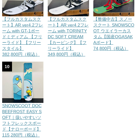
【フルカスタムスク
【フルカスタムスク
【整備中古】スノー
ート】AR ver4.2フレ
ート】AR ver4.2フレ
スクート SNOWSCO
ーム with GT-1ボー
ーム with TORINITY
OT ウエイラーカス
ドミディアム 【フリ
DC SOFT CREAM
タム【国産OGASAK
ーライド】【フリー
【カービング】【フ
Aボード】
スタイル】
リーライド】
74,800円（税込）
382,800円（税込）
349,800円（税込）
10
SNOWSCOOT DOC
BEEFROST EASY S
OFT｜扱いやすいソ
フトフレックスボー
ド【ナローボード】
115,280円（税込）