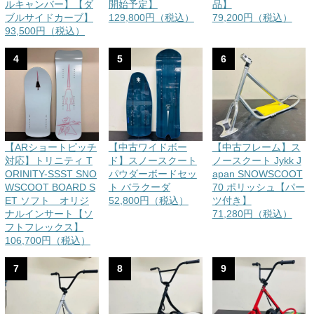
ルキャンバー】【ダ
開始予定】
品】
ブルサイドカーブ】
129,800円（税込）
79,200円（税込）
93,500円（税込）
4
5
6
【ARショートピッチ
【中古ワイドボー
【中古フレーム】ス
対応】トリニティ T
ド】スノースクート
ノースクート Jykk J
ORINITY-SSST SNO
パウダーボードセッ
apan SNOWSCOOT
WSCOOT BOARD S
ト バラクーダ
70 ポリッシュ【パー
ET ソフト オリジ
52,800円（税込）
ツ付き】
ナルインサート【ソ
71,280円（税込）
フトフレックス】
106,700円（税込）
7
8
9