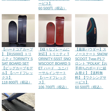
ービス】
60,500円（税込）
【ハードコアカーブ
【様々なフレームに
【最新パウダー】ス
】【R15000】トリ
対応】トリニティ T
ノースクート SNOW
ニティ TORINITY S
ORINITY-SSST SNO
SCOOT Type-P1フ
SAT BOARD SET
WSCOOT BOARD S
ロント "POLKA"【お
【ビッグカーブモデ
ET ハード ユニバ
手持ちのボードに組
ル】【ハードフレッ
ーサルインサート
み替え】【送料無
クス】
【ハードフレック
料】【ワクシングサ
118,800円（税込）
ス】
ービス】
106,700円（税込）
60,500円（税込）