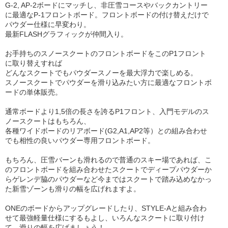
G-2, AP-2ボードにマッチし、非圧雪コースやバックカントリー
に最適なP-1フロントボード。フロントボードの付け替えだけで
パウダー仕様に早変わり。
最新FLASHグラフィックが仲間入り。
お手持ちのスノースクートのフロントボードをこのP1フロント
に取り替えすれば
どんなスクートでもパウダースノーを最大浮力で楽しめる。
スノースクートでパウダーを滑り込みたい方に最適なフロントボ
ードの単体販売。
通常ボードより1,5倍の長さを誇るP1フロント、入門モデルのス
ノースクートはもちろん、
各種ワイドボードのリアボード(G2,A1,AP2等）との組み合わせ
でも相性の良いパウダー専用フロントボード。
もちろん、圧雪バーンも滑れるので普通のスキー場であれば、こ
のフロントボードを組み合わせたスクートでディープパウダーか
らゲレンデ脇のパウダーなど今まではスクートで踏み込めなかっ
た新雪ゾーンも滑りの幅を広げれますよ。
ONEのボードからアップグレードしたり、STYLE-Aと組み合わ
せて最強軽量仕様にするもよし、いろんなスクートに取り付け
て、滑りの幅を広げましょう！