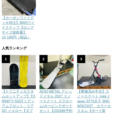
【カーボンワイドデ
ッキ特注】BWSワイ
ドステップ【ロング
サイズ超軽量】
15,180円（税込）
人気ランキング
1
2
3
【トリニティカスタ
ACID METAL アシッ
【整備済み中古】ス
ムセットアップ】TO
ドメタル 2027 スノ
ノースクート Jykk J
RINITY-SSSTミディ
ースクート スラロー
apan STYLE-F SNO
アムフロント・リア
ム/カービングボード
WSCOOT カラーカ
DC イエロー【ダブ
セット【2026秋予約
スタム【ボード新