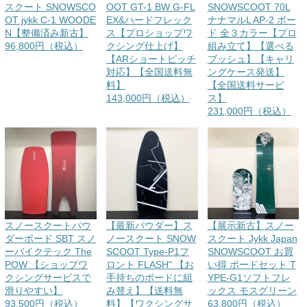
スクート SNOWSCO
OOT GT-1 BW G-FL
SNOWSCOOT 70L
OT jykk C-1 WOODE
EX&ハードフレック
ナナマルL AP-2 ボー
N【整備済み新古】
ス【プロショップワ
ド 全３カラー【プロ
96,800円（税込）
クシング仕上げ】
組み立て】【選べる
【ARショートピッチ
ブッシュ】【キャリ
対応】【全国送料無
ングケース発送】
料】
【全国送料サービ
143,000円（税込）
ス】
231,000円（税込）
スノースクートパウ
【最新パウダー】ス
【展示新古】スノー
ダーボード SBT スノ
ノースクート SNOW
スクート Jykk Japan
ーバイクテック The
SCOOT Type-P1フ
SNOWSCOOT お買
POW 【ショップワ
ロント FLASH" 【お
い得 ボードセット T
クシングサービスで
手持ちのボードに組
YPE-G1ソフトフレ
滑りやすい】
み替え】【送料無
ックス モスグリーン
93,500円（税込）
料】【ワクシングサ
63,800円（税込）