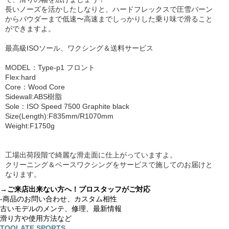
長いノーズを活かしたしなりと、ハードフレックスで圧雪バーン
からパウダーまで低速〜高速までしっかりした乗り味で滑ること
ができますよ。
最高級ISOソール、ワクシング＆送料サービス
MODEL：Type-p1 フロント
Flex:hard
Core：Wood Core
Sidewall:ABS樹脂
Sole：ISO Speed 7500 Graphite black
Size(Length):F835mm/R1070mm
Weight:F1750g
工場出荷段階で綺麗な滑走面に仕上がっていますよ。
クリーニング＆ベースワクシングをサービスで施してのお届けと
なります。
→ご来店出来ない方へ！プロスタッフがご対応
-商品のお問い合わせ、カスタム相性
古いモデルのメンテ、修理、最新情報
滑り方や使用方法など
TOOLATE SPORTS