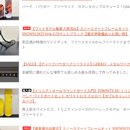
パーク、パウダー、フリーライド ガマンタカシプロデュース！Jykk
【ワイドモデル最新入荷済み】スノースクートフレームキット
SNOWSCOOT Style-G70マットブラック【展示塗装傷ありお買い得】
安定感が特徴のワイドデッキ、フリースタイルからフリーライドまで
ト
【SALE】【ディープパウダーフリーライド】GEKKO メタルワー
走破性に優れどんな場所でも楽しめる板を目指して作ってみました。
【トリニティオールラウンドボード入門】TORINITY-DC ト
ーシー ワイドボードセット ホワイトロゴ イエロー【ダブルキャン
カーブ】
再入荷ホワイトロゴ。トリニティシリーズのベーシックモデル オー
フリーライド
【最新展示品新古】スノースクートフレームキット SNOWSCOOT S