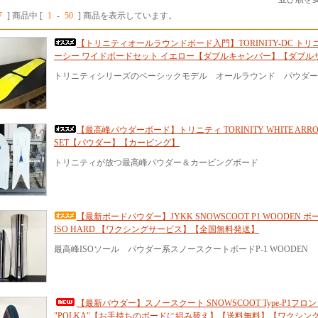
7
] 商品中 [
1
-
50
] 商品を表示しています。
【トリニティオールラウンドボード入門】TORINITY-DC ト
ーシー ワイドボードセット イエロー【ダブルキャンバー】【ダブル
トリニティシリーズのベーシックモデル オールラウンド パウダー
【最高峰パウダーボード】トリニティ TORINITY WHITE ARRO
SET【パウダー】【カービング】
トリニティが放つ最高峰パウダー＆カービングボード
【最新ボードパウダー】JYKK SNOWSCOOT P1 WOODEN 
ISO HARD 【ワクシングサービス】【全国無料発送】
最高峰ISOソール パウダー系スノースクートボードP-1 WOODEN
【最新パウダー】スノースクート SNOWSCOOT Type-P1フロ
"POLKA"【お手持ちのボードに組み替え】【送料無料】【ワクシン