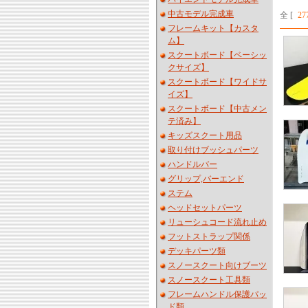
中古モデル完成車
全 [
27
フレームキット【カスタ
ム】
スクートボード【ベーシッ
クサイズ】
スクートボード【ワイドサ
イズ】
スクートボード【中古メン
テ済み】
キッズスクート用品
取り付けブッシュパーツ
ハンドルバー
グリップ,バーエンド
ステム
ヘッドセットパーツ
リューシュコード流れ止め
フットストラップ関係
デッキパーツ類
スノースクート向けブーツ
スノースクート工具類
フレームハンドル保護パッ
ド類