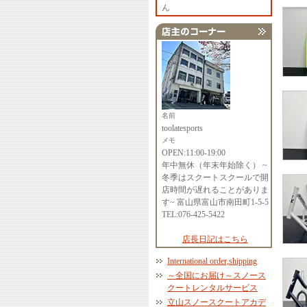
ん
名前
toolatesports
メモ
OPEN:11:00-19:00
年中無休（年末年始除く） ~
冬季はスクートスクールで開
店時間が遅れることがありま
す~ 富山県富山市南田町1-5-5
TEL:076-425-5422
店長日記はこちら
International order,shipping
～全国にお届け～スノース
クートレンタルサービス
立山スノースクートアカデ