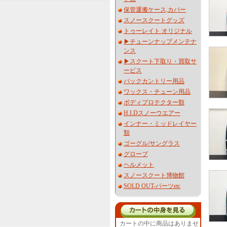
保管運搬ケース,カバー
スノースクートグッズ
トゥーレイト オリジナル
▶︎チューンナップメンテナ
ンス
▶︎スクート下取り・買取サ
ービス
バックカントリー用品
ワックス・チューン用品
ボディプロテクター類
H.I.Dスノーウエアー
インナー・ミッドレイヤー
類
ゴーグル/サングラス
グローブ
ヘルメット
スノースクート博物館
SOLD OUT-パーツetc
カートの中に商品はありませ