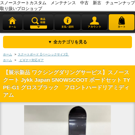
スノースクートカスタム メンテナンス 中古 新古 チューンナップ
取り扱いプロショップ
▼ 全カテゴリを見る
ホーム
>
スクートボード【ベーシックサイズ】
ホーム
>
ビギナー対応ギア
【展示新品 ワクシングダリングサービス】スノース
クート Jykk Japan SNOWSCOOT ボードセット TY
PE-G1 グロスブラック フロントハードリアミディ
アム