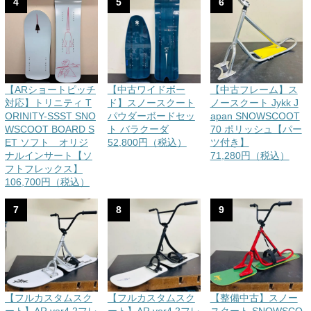
4
5
6
【ARショートピッチ
【中古ワイドボー
【中古フレーム】ス
対応】トリニティ T
ド】スノースクート
ノースクート Jykk J
ORINITY-SSST SNO
パウダーボードセッ
apan SNOWSCOOT
WSCOOT BOARD S
ト バラクーダ
70 ポリッシュ【パー
ET ソフト オリジ
52,800円（税込）
ツ付き】
ナルインサート【ソ
71,280円（税込）
フトフレックス】
106,700円（税込）
7
8
9
【フルカスタムスク
【フルカスタムスク
【整備中古】スノー