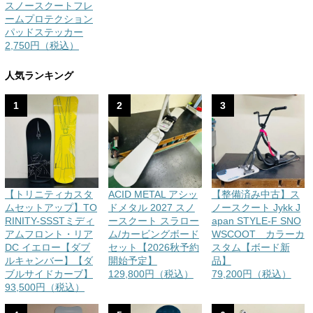
スノースクートフレ
ームプロテクション
パッドステッカー
2,750円（税込）
人気ランキング
1
2
3
【トリニティカスタ
ACID METAL アシッ
【整備済み中古】ス
ムセットアップ】TO
ドメタル 2027 スノ
ノースクート Jykk J
RINITY-SSSTミディ
ースクート スラロー
apan STYLE-F SNO
アムフロント・リア
ム/カービングボード
WSCOOT カラーカ
DC イエロー【ダブ
セット【2026秋予約
スタム【ボード新
ルキャンバー】【ダ
開始予定】
品】
ブルサイドカーブ】
129,800円（税込）
79,200円（税込）
93,500円（税込）