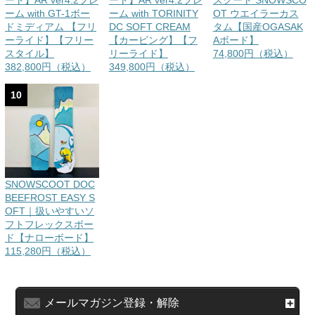
ート】AR ver4.2フレ
ート】AR ver4.2フレ
スクート SNOWSCO
ーム with GT-1ボー
ーム with TORINITY
OT ウエイラーカス
ドミディアム 【フリ
DC SOFT CREAM
タム【国産OGASAK
ーライド】【フリー
【カービング】【フ
Aボード】
スタイル】
リーライド】
74,800円（税込）
382,800円（税込）
349,800円（税込）
10
SNOWSCOOT DOC
BEEFROST EASY S
OFT｜扱いやすいソ
フトフレックスボー
ド【ナローボード】
115,280円（税込）
メールマガジン登録・解除