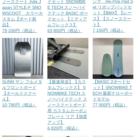
ング Re-Pop Pad S
ノースクート Jykk J
ドセット SNOWBIK
et リポップパッドセ
apan STYLE-F SNO
E TECH スノーバイ
ット【BMX】【レー
WSCOOT カラーカ
クテック BASIC ボー
ス】【スノースクー
スタム【ボード新
ドセット 【ミディア
ト】
品】
ムフレックス】
7,150円（税込）
79,200円（税込）
63,800円（税込）
SUNN サン フルメタ
【最速発送】【カス
【BASIC 2ボードセ
ルフロントボード
タムフレックス】 S
ット】SNOWBIKE.T
【オールドスクー
NOWBIKE TECH ス
ECH 最新ナローボー
ル】
ノーバイクテック ス
ドモデル
10,780円（税込）
ノースクートボード
77,000円（税込）
用 カスタムカーボン
プレート リア【強度
アップ】
6,820円（税込）