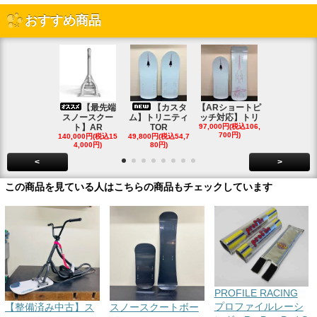
おすすめ商品
【最先端
【カスタ
【ARショートピ
スノ
スノースクー
ム】トリニティ
ッチ対応】トリ
クートパウ
ト】AR
TOR
97,000円(税込106,
ボード
700円)
140,000円(税込15
49,800円(税込54,7
85,000円(税込
4,000円)
80円)
00円)
<
>
この商品を見ている人はこちらの商品もチェックしています
PROFILE RACING
プロファイルレーシ
【整備済み中古】ス
スノースクートボー