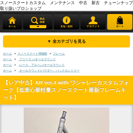
スノースクートカスタム メンテナンス 中古 新古 チューンナップ
取り扱いプロショップ
▼ 全カテゴリを見る
ホーム
>
スノースクート博物館
>
フレーム
ホーム
>
フリーラン/オールラウンド
ホーム
>
レース アルペン/オールラウンド
ホーム
>
オールラウンド/パウダー、バックカントリー
【レア中古】AR ver.4 with ワシャレーカスタムフォ
ーク【低重心最軽量スノースクート最新フレームキ
ット】