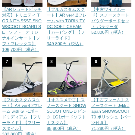
【ARショートピッチ
【フルカスタムスク
【中古ワイドボー
対応】トリニティ T
ート】AR ver4.2フレ
ド】スノースクート
ORINITY-SSST SNO
ーム with TORINITY
パウダーボードセッ
WSCOOT BOARD S
DC SOFT CREAM
ト バラクーダ
ET ソフト オリジ
【カービング】【フ
52,800円（税込）
ナルインサート【ソ
リーライド】
フトフレックス】
349,800円（税込）
106,700円（税込）
7
8
9
【フルカスタムスク
【オススメ中古】ス
【中古フレーム】ス
ート】AR ver4.2フレ
ノースクート SNOW
ノースクート Jykk J
ーム with GT-1ボー
SCOOT ONE-D ピン
apan SNOWSCOOT
ドミディアム 【フリ
ク【G1ボードソフト
70 ポリッシュ【パー
ーライド】【フリー
カスタム】
ツ付き】
スタイル】
85,800円（税込）
71,280円（税込）
382,800円（税込）