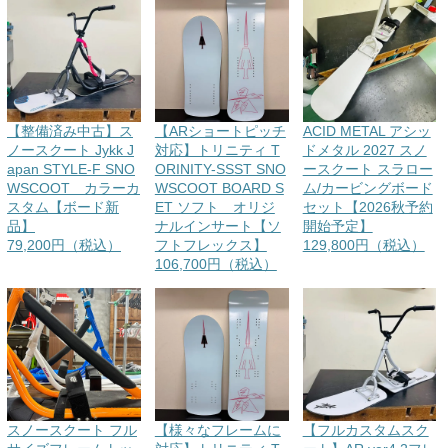
【整備済み中古】ス
【ARショートピッチ
ACID METAL アシッ
ノースクート Jykk J
対応】トリニティ T
ドメタル 2027 スノ
apan STYLE-F SNO
ORINITY-SSST SNO
ースクート スラロー
WSCOOT カラーカ
WSCOOT BOARD S
ム/カービングボード
スタム【ボード新
ET ソフト オリジ
セット【2026秋予約
品】
ナルインサート【ソ
開始予定】
79,200円（税込）
フトフレックス】
129,800円（税込）
106,700円（税込）
スノースクート フル
【様々なフレームに
【フルカスタムスク