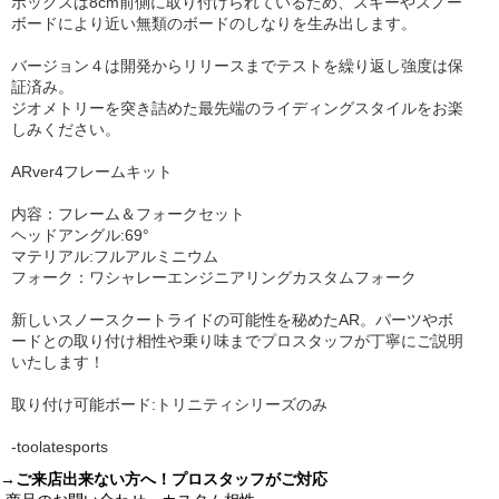
ボックスは8cm前側に取り付けられているため、スキーやスノー
ボードにより近い無類のボードのしなりを生み出します。
バージョン４は開発からリリースまでテストを繰り返し強度は保
証済み。
ジオメトリーを突き詰めた最先端のライディングスタイルをお楽
しみください。
ARver4フレームキット
内容：フレーム＆フォークセット
ヘッドアングル:69°
マテリアル:フルアルミニウム
フォーク：ワシャレーエンジニアリングカスタムフォーク
新しいスノースクートライドの可能性を秘めたAR。パーツやボ
ードとの取り付け相性や乗り味までプロスタッフが丁寧にご説明
いたします！
取り付け可能ボード:トリニティシリーズのみ
-toolatesports
→ご来店出来ない方へ！プロスタッフがご対応