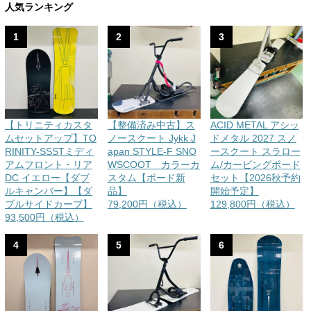
人気ランキング
1
2
3
【トリニティカスタ
【整備済み中古】ス
ACID METAL アシッ
ムセットアップ】TO
ノースクート Jykk J
ドメタル 2027 スノ
RINITY-SSSTミディ
apan STYLE-F SNO
ースクート スラロー
アムフロント・リア
WSCOOT カラーカ
ム/カービングボード
DC イエロー【ダブ
スタム【ボード新
セット【2026秋予約
ルキャンバー】【ダ
品】
開始予定】
ブルサイドカーブ】
79,200円（税込）
129,800円（税込）
93,500円（税込）
4
5
6