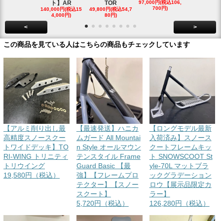
ト】AR
TOR
97,000円(税込106,
ボード
700円)
140,000円(税込15
49,800円(税込54,7
85,000円(税込
4,000円)
80円)
00円)
<
>
この商品を見ている人はこちらの商品もチェックしています
【アルミ削り出し最
【最速発送】ハニカ
【ロングモデル最新
高精度スノースクー
ムガード All Mountai
入荷済み】スノース
トワイドデッキ】TO
n Style オールマウン
クートフレームキッ
RI-WING トリニティ
テンスタイル Frame
ト SNOWSCOOT St
トリウイング
Guard Basic 【最
yle-70L マットブラ
19,580円（税込）
強】【フレームプロ
ックグラデーション
テクター】【スノー
ロウ【展示品限定カ
スクート】
ラー】
5,720円（税込）
126,280円（税込）