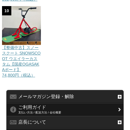
10
【整備中古】スノー
スクート SNOWSCO
OT ウエイラーカス
タム【国産OGASAK
Aボード】
74,800円（税込）
メールマガジン登録・解除
ご利用ガイド
支払い方法 / 配送方法 / 会社概要
店長について