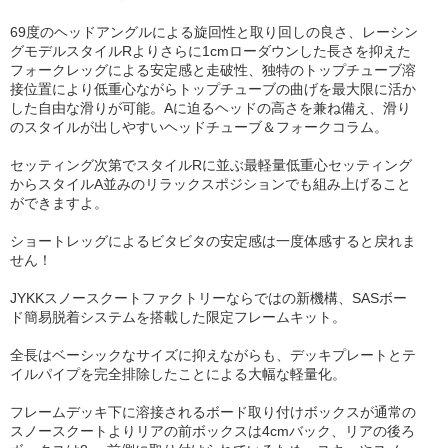
69度のヘッドアングルによる旋回性と取り回しの良さ、レーシン
グモデルスタイルRよりさらに1cmローダウンした長さを抑えた
フォークレッグによる安定感と走破性、独特のトップチューブ溶
接位置により低重心ながらトップチューブの曲げを最大限に活か
した自由な滑りが可能。Aに迫るヘッドの高さを兼ね備え、滑り
のスタイルが出しやすいヘッドチューブ＆フォークコラム。
セッティング次第でスタイルRに並ぶ最軽量低重心セッティング
からスタイルA並みのリラックスポジションでも組み上げること
ができますよ。
ショートレッグによるビタビタの安定感は一度体感すると戻れま
せん！
JYKKスノースクートファクトリーならではの新機構、SASボー
ド簡易脱着システムを搭載した限定フレームキット。
全長はベーシックなサイズに抑えながらも、デッキプレートとテ
イルパイプを完全排除したことによる大幅な軽量化。
フレームデッキ下に溶接されるボード取り付けボックスが通常の
スノースクートよりリアの前ボックスは4cmバック、リアの後ろ