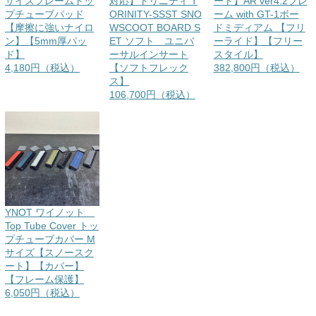
サイズフレームトッ
対応】トリニティ T
ート】AR ver4.2フレ
プチューブパッド
ORINITY-SSST SNO
ーム with GT-1ボー
【摩擦に強いナイロ
WSCOOT BOARD S
ドミディアム 【フリ
ン】【5mm厚パッ
ET ソフト ユニバ
ーライド】【フリー
ド】
ーサルインサート
スタイル】
4,180円（税込）
【ソフトフレック
382,800円（税込）
ス】
106,700円（税込）
YNOT ワイノット
Top Tube Cover トッ
プチューブカバー M
サイズ【スノースク
ート】【カバー】
【フレーム保護】
6,050円（税込）