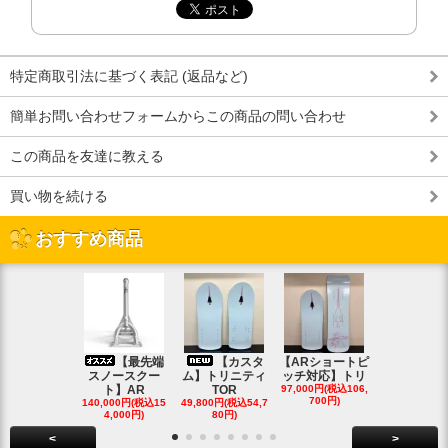
特定商取引法に基づく表記 (返品など)
簡単お問い合わせフォームからこの商品の問い合わせ
この商品を友達に教える
買い物を続ける
おすすめ商品
【最先端
【カスタ
【ARショートピ
スノ
スノースクー
ム】トリニティ
ッチ対応】トリ
クートパウ
ト】AR
TOR
97,000円(税込106,
ボード
700円)
140,000円(税込15
49,800円(税込54,7
85,000円(税込
4,000円)
80円)
00円)
<
>