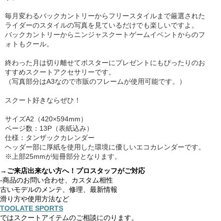
毎月変わるバックカントリーからフリースタイルまで厳選された
ライダーのスタイルの写真を見ているだけでも楽しいですよ。
バックカントリーからニンジャスクートゲームイベントからのフ
ォトもクール。
終わった月は切り離せてポスターにプレゼントにもぴったりのお
すすめスクートアクセサリーです。
（写真部分はA3なので市販のフレームが使用可能です。）
スクート好きならぜひ！
サイズA2（420×594mm）
ページ数：13P（表紙込み）
仕様：タンザックカレンダー
ヘッダー部に厚紙を使用した環境に優しいエコカレンダーです。
※上部25mmが短冊部分となります。
→ご来店出来ない方へ！プロスタッフがご対応
-商品のお問い合わせ、カスタム相性
古いモデルのメンテ、修理、最新情報
滑り方や使用方法など
TOOLATE SPORTS
ではスクートアイテムのご相談にのります。