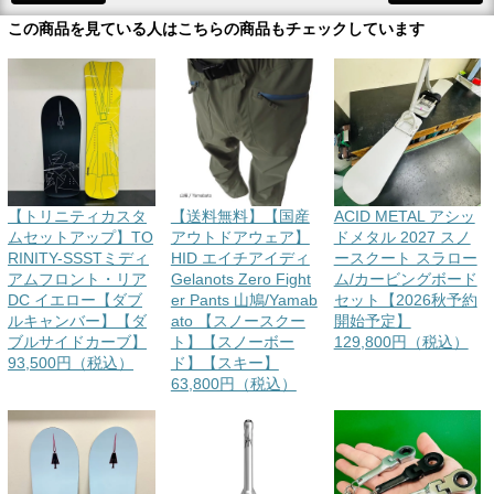
この商品を見ている人はこちらの商品もチェックしています
【トリニティカスタ
【送料無料】【国産
ACID METAL アシッ
ムセットアップ】TO
アウトドアウェア】
ドメタル 2027 スノ
RINITY-SSSTミディ
HID エイチアイディ
ースクート スラロー
アムフロント・リア
Gelanots Zero Fight
ム/カービングボード
DC イエロー【ダブ
er Pants 山鳩/Yamab
セット【2026秋予約
ルキャンバー】【ダ
ato 【スノースクー
開始予定】
ブルサイドカーブ】
ト】【スノーボー
129,800円（税込）
93,500円（税込）
ド】【スキー】
63,800円（税込）