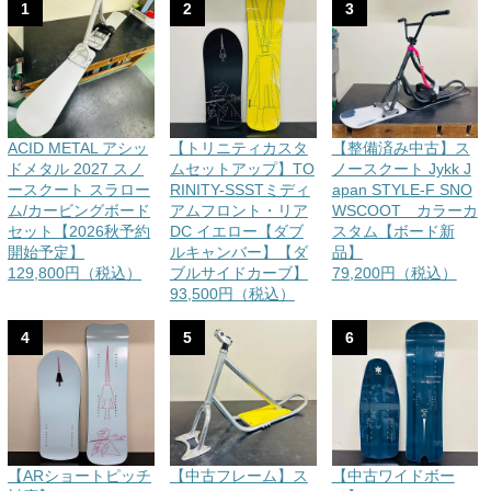
1
2
3
ACID METAL アシッ
【トリニティカスタ
【整備済み中古】ス
ドメタル 2027 スノ
ムセットアップ】TO
ノースクート Jykk J
ースクート スラロー
RINITY-SSSTミディ
apan STYLE-F SNO
ム/カービングボード
アムフロント・リア
WSCOOT カラーカ
セット【2026秋予約
DC イエロー【ダブ
スタム【ボード新
開始予定】
ルキャンバー】【ダ
品】
129,800円（税込）
ブルサイドカーブ】
79,200円（税込）
93,500円（税込）
4
5
6
【ARショートピッチ
【中古フレーム】ス
【中古ワイドボー