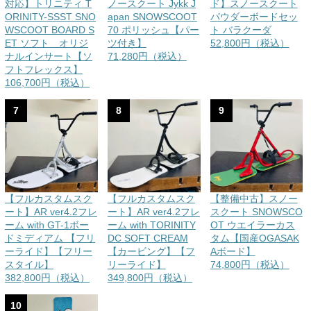
対応】トリニティ T
ノースクート Jykk J
ド】スノースクート
ORINITY-SSST SNO
apan SNOWSCOOT
パウダーボードセッ
WSCOOT BOARD S
70 ポリッシュ【パー
ト バラクーダ
ET ソフト オリジ
ツ付き】
52,800円（税込）
ナルインサート【ソ
71,280円（税込）
フトフレックス】
106,700円（税込）
7
8
9
【フルカスタムスク
【フルカスタムスク
【整備中古】スノー
ート】AR ver4.2フレ
ート】AR ver4.2フレ
スクート SNOWSCO
ーム with GT-1ボー
ーム with TORINITY
OT ウエイラーカス
ドミディアム 【フリ
DC SOFT CREAM
タム【国産OGASAK
ーライド】【フリー
【カービング】【フ
Aボード】
スタイル】
リーライド】
74,800円（税込）
382,800円（税込）
349,800円（税込）
10