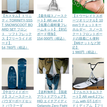
【カスタム】トリニ
【最先端スノースク
【トウーレイトスポ
ティ TORINITY-SSS
ート】AR ver.4,2
ーツオリジナル】10
T SNOWSCOOT BO
【低重心最軽量フレ
mmラチェットキー
ARD SET フロン
ームキット】【対応
ホルダー スノース
ト ソフトフレック
ボード増加】
クートフロントボー
ス【フリーライドボ
154,000円（税込）
ドの脱着にも便利
ード】
【M6ナットなど対
54,780円（税込）
応】
1,980円（税込）
【中古ワイドボー
【送料無料】【国産
【フルカスタムスク
ド】スノースクート
アウトドアウェア】
ート】AR ver4.2フレ
パウダーボードセッ
HID エイチアイディ
ーム with GT-1ボー
ト バラクーダ
Gelanots Zero Fight
ドミディアム 【フリ