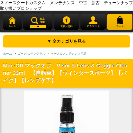
スノースクートカスタム メンテナンス 中古 新古 チューンナップ
取り扱いプロショップ
▼ 全カテゴリを見る
ホーム
>
ゴーグル/サングラス
>
ケース＆メンテナンス用品
Muc-Off マックオフ Visor & Lens & Goggle Clea
ner 32ml 【自転車】【ウインタースポーツ】【バ
イク】【レンズケア】