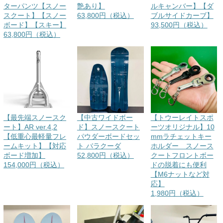
ターパンツ【スノー
艶あり】
ルキャンバー】【ダ
スクート】【スノー
63,800円（税込）
ブルサイドカーブ】
ボード】【スキー】
93,500円（税込）
63,800円（税込）
【最先端スノースク
【中古ワイドボー
【トウーレイトスポ
ート】AR ver.4,2
ド】スノースクート
ーツオリジナル】10
【低重心最軽量フレ
パウダーボードセッ
mmラチェットキー
ームキット】【対応
ト バラクーダ
ホルダー スノース
ボード増加】
52,800円（税込）
クートフロントボー
154,000円（税込）
ドの脱着にも便利
【M6ナットなど対
応】
1,980円（税込）