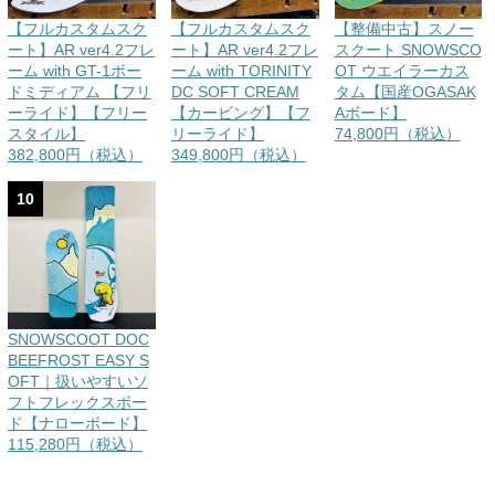
【フルカスタムスク
【フルカスタムスク
【整備中古】スノー
ート】AR ver4.2フレ
ート】AR ver4.2フレ
スクート SNOWSCO
ーム with GT-1ボー
ーム with TORINITY
OT ウエイラーカス
ドミディアム 【フリ
DC SOFT CREAM
タム【国産OGASAK
ーライド】【フリー
【カービング】【フ
Aボード】
スタイル】
リーライド】
74,800円（税込）
382,800円（税込）
349,800円（税込）
10
SNOWSCOOT DOC
BEEFROST EASY S
OFT｜扱いやすいソ
フトフレックスボー
ド【ナローボード】
115,280円（税込）