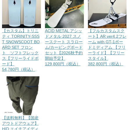
【カスタム】トリニ
ACID METAL アシッ
【フルカスタムスク
ティ TORINITY-SSS
ドメタル 2027 スノ
ート】AR ver4.2フレ
T SNOWSCOOT BO
ースクート スラロー
ーム with GT-1ボー
ARD SET フロン
ム/カービングボード
ドミディアム 【フリ
ト ソフトフレック
セット【2026秋予約
ーライド】【フリー
ス【フリーライドボ
開始予定】
スタイル】
ード】
129,800円（税込）
382,800円（税込）
54,780円（税込）
【送料無料】【国産
アウトドアウェア】
HID エイチアイディ