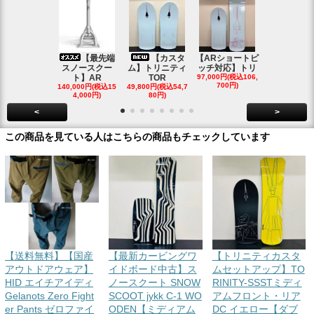
【最先端
【カスタ
【ARショートピ
スノ
スノースクー
ム】トリニティ
ッチ対応】トリ
クートパウ
ト】AR
TOR
97,000円(税込106,
ボード
700円)
140,000円(税込15
49,800円(税込54,7
85,000円(税込
4,000円)
80円)
00円)
<
>
この商品を見ている人はこちらの商品もチェックしています
【送料無料】【国産
【最新カービングワ
【トリニティカスタ
アウトドアウェア】
イドボード中古】ス
ムセットアップ】TO
HID エイチアイディ
ノースクート SNOW
RINITY-SSSTミディ
Gelanots Zero Fight
SCOOT jykk C-1 WO
アムフロント・リア
er Pants ゼロファイ
ODEN【ミディアム
DC イエロー【ダブ