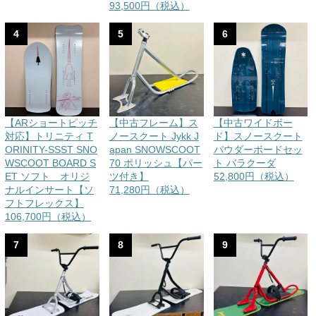
93,500円（税込）
4
5
6
【ARショートピッチ
【中古フレーム】ス
【中古ワイドボー
対応】トリニティ T
ノースクート Jykk J
ド】スノースクート
ORINITY-SSST SNO
apan SNOWSCOOT
パウダーボードセッ
WSCOOT BOARD S
70 ポリッシュ【パー
ト バラクーダ
ET ソフト オリジ
ツ付き】
52,800円（税込）
ナルインサート【ソ
71,280円（税込）
フトフレックス】
106,700円（税込）
7
8
9