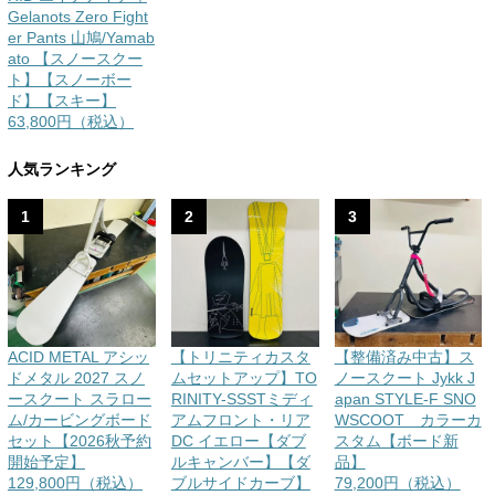
Gelanots Zero Fight
er Pants 山鳩/Yamab
ato 【スノースクー
ト】【スノーボー
ド】【スキー】
63,800円（税込）
人気ランキング
1
2
3
ACID METAL アシッ
【トリニティカスタ
【整備済み中古】ス
ドメタル 2027 スノ
ムセットアップ】TO
ノースクート Jykk J
ースクート スラロー
RINITY-SSSTミディ
apan STYLE-F SNO
ム/カービングボード
アムフロント・リア
WSCOOT カラーカ
セット【2026秋予約
DC イエロー【ダブ
スタム【ボード新
開始予定】
ルキャンバー】【ダ
品】
129,800円（税込）
ブルサイドカーブ】
79,200円（税込）