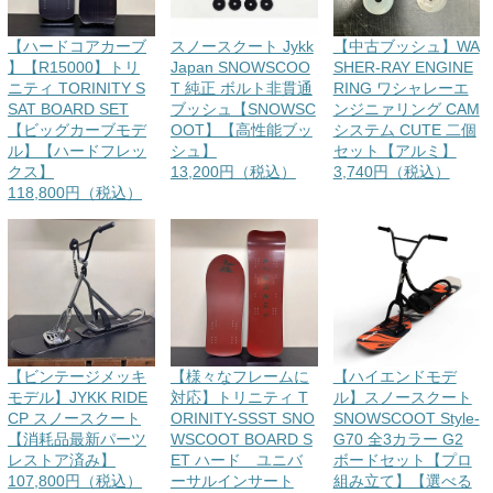
【ハードコアカーブ
スノースクート Jykk
【中古ブッシュ】WA
】【R15000】トリ
Japan SNOWSCOO
SHER-RAY ENGINE
ニティ TORINITY S
T 純正 ボルト非貫通
RING ワシャレーエ
SAT BOARD SET
ブッシュ【SNOWSC
ンジニァリング CAM
【ビッグカーブモデ
OOT】【高性能ブッ
システム CUTE 二個
ル】【ハードフレッ
シュ】
セット【アルミ】
クス】
13,200円（税込）
3,740円（税込）
118,800円（税込）
【ビンテージメッキ
【様々なフレームに
【ハイエンドモデ
モデル】JYKK RIDE
対応】トリニティ T
ル】スノースクート
CP スノースクート
ORINITY-SSST SNO
SNOWSCOOT Style-
【消耗品最新パーツ
WSCOOT BOARD S
G70 全3カラー G2
レストア済み】
ET ハード ユニバ
ボードセット【プロ
107,800円（税込）
ーサルインサート
組み立て】【選べる