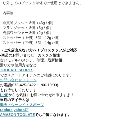
り外してのブッシュ単体での使⽤はできません。
内容物
⾮貫通ブッシュ 8個（43g / 個）
フランジナット 8個（3g / 個）
樹脂ワッシャー 8個（2g / 個）
ストッパー（上側）8個（12g / 個）
ストッパー（下側）8個（14g / 個）
→ご来店出来ない方へ！プロスタッフがご対応
-商品のお問い合わせ、カスタム相性
古いモデルのメンテ、修理、最新情報
滑り方や使用方法など
TOOLATE SPORTS
ではスクートアイテムのご相談にのります。
お問い合わせフォーム
お電話(076-425-5422 11:00-19:00)
もお待ちしております
LINE
からも気軽にお問い合わせ出来ますよ！
当店のアイテムは
楽天トウーレイトスポーツ
toolate yahoo店
AMAZON TOOLATE
でもご覧になれます。