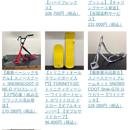
【ハードフレック
ブッシュ】【キャリ
ス】
ングケース発送】
106,700円（税込）
【全国送料サービ
ス】
231,000円（税込）
【最新ベーシックモ
【トリニティオール
【最新展示品新古】
デル】スノースクー
ラウンドボード入
スノースクートフレ
ト SNOWSCOOT O
門】TORINITY-DC
ームキット SNOWS
NE-D グロスレッド
トリニティディーシ
COOT Style-G70 ロ
【入門応援！組み立
ー ワイドボードセッ
ウカラー【ワイドデ
てワックス済み発
ト ホワイトロゴ イ
ッキ】
送】
エロー【ダブルキャ
126,280円（税込）
170,280円（税込）
ンバー】【ダブルサ
イドカーブ】
96,800円（税込）