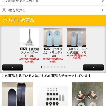
この商品を友達に教える
買い物を続ける
おすすめ商品
【最先端
【カスタ
【ARショートピ
スノ
スノースクー
ム】トリニティ
ッチ対応】トリ
クートパウ
ト】AR
TOR
97,000円(税込106,
ボード
700円)
140,000円(税込15
49,800円(税込54,7
85,000円(税込
4,000円)
80円)
00円)
<
>
この商品を見ている人はこちらの商品もチェックしています