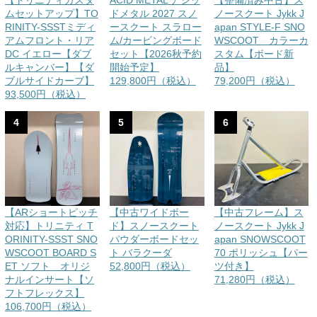
ムセットアップ】TO
ドメタル 2027 スノ
ノースクート Jykk J
RINITY-SSSTミディ
ースクート スラロー
apan STYLE-F SNO
アムフロント・リア
ム/カービングボード
WSCOOT カラーカ
DC イエロー【ダブ
セット【2026秋予約
スタム【ボード新
ルキャンバー】【ダ
開始予定】
品】
ブルサイドカーブ】
129,800円（税込）
79,200円（税込）
93,500円（税込）
4
5
6
【ARショートピッチ
【中古ワイドボー
【中古フレーム】ス
対応】トリニティ T
ド】スノースクート
ノースクート Jykk J
ORINITY-SSST SNO
パウダーボードセッ
apan SNOWSCOOT
WSCOOT BOARD S
ト バラクーダ
70 ポリッシュ【パー
ET ソフト オリジ
52,800円（税込）
ツ付き】
ナルインサート【ソ
71,280円（税込）
フトフレックス】
106,700円（税込）