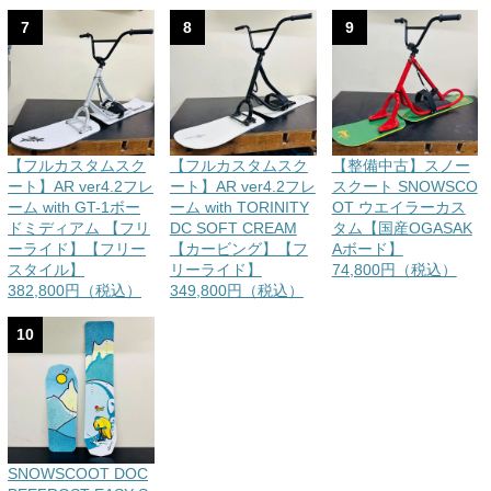
7
8
9
【フルカスタムスク
【フルカスタムスク
【整備中古】スノー
ート】AR ver4.2フレ
ート】AR ver4.2フレ
スクート SNOWSCO
ーム with GT-1ボー
ーム with TORINITY
OT ウエイラーカス
ドミディアム 【フリ
DC SOFT CREAM
タム【国産OGASAK
ーライド】【フリー
【カービング】【フ
Aボード】
スタイル】
リーライド】
74,800円（税込）
382,800円（税込）
349,800円（税込）
10
SNOWSCOOT DOC