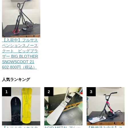
【入荷中】フルサス
ペンションスノース
クート ビッグブラ
ザー BIG BLOTHER
SNOWSCOOT 21
602,800円（税込）
人気ランキング
1
2
3
【トリニティカスタ
ACID METAL アシッ
【整備済み中古】ス