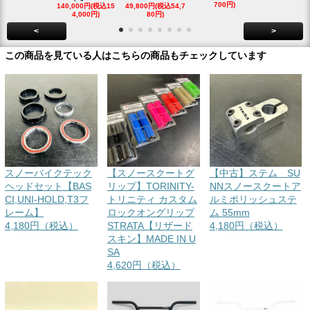
700円)
140,000円(税込15
49,800円(税込54,7
85,000円(税込
4,000円)
80円)
00円)
<
>
この商品を見ている人はこちらの商品もチェックしています
スノーバイクテック
【スノースクートグ
【中古】ステム SU
ヘッドセット【BAS
リップ】TORINITY-
NNスノースクートア
CI,UNI-HOLD,T3フ
トリニティ カスタム
ルミポリッシュステ
レーム】
ロックオングリップ
ム 55mm
4,180円（税込）
STRATA【リザード
4,180円（税込）
スキン】MADE IN U
SA
4,620円（税込）