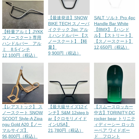
【最速発送】SNOW
SALT ソルト Pro 4pc
BIKE TECH スノーバ
Handle Bar White
イクテック 2pc アル
【BMX】【ハンド
【軽量アルミ】JYKK
ミハンドルバー 【ス
ル】【ストリート】
スノースクート専用
ノースクート】【軽
【スノースクート】
ハンドルバー アル
量】
12,650円（税込）
ミ 8.5インチ
9,900円（税込）
12,100円（税込）
【レアストック】 ス
【最大級サイズ12イ
【スムースロッカー
ノースクート SNOW
ンチ】S&M 12step b
中古】TORINITY-DC
SCOOT Style-A Zipa
ar【クロモリメイド
rocker bear トリニテ
ngu Gold A20【ノー
インUSA】
ィディーシー ロッカ
マルサイズ】
21,780円（税込）
ーベア ワイドボー
96,800円（税込）
ド フロント