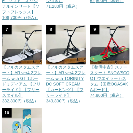
ET ソフト オリジ
ツ付き】
52,800円（税込）
ナルインサート【ソ
71,280円（税込）
フトフレックス】
106,700円（税込）
7
8
9
【フルカスタムスク
【フルカスタムスク
【整備中古】スノー
ート】AR ver4.2フレ
ート】AR ver4.2フレ
スクート SNOWSCO
ーム with GT-1ボー
ーム with TORINITY
OT ウエイラーカス
ドミディアム 【フリ
DC SOFT CREAM
タム【国産OGASAK
ーライド】【フリー
【カービング】【フ
Aボード】
スタイル】
リーライド】
74,800円（税込）
382,800円（税込）
349,800円（税込）
10