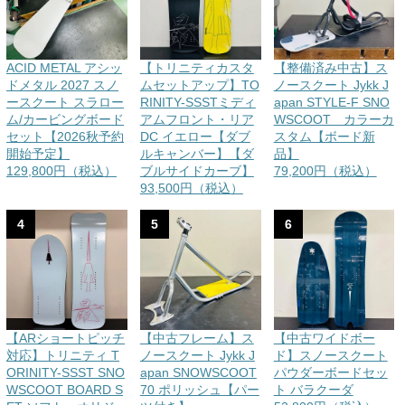
ACID METAL アシッ
【トリニティカスタ
【整備済み中古】ス
ドメタル 2027 スノ
ムセットアップ】TO
ノースクート Jykk J
ースクート スラロー
RINITY-SSSTミディ
apan STYLE-F SNO
ム/カービングボード
アムフロント・リア
WSCOOT カラーカ
セット【2026秋予約
DC イエロー【ダブ
スタム【ボード新
開始予定】
ルキャンバー】【ダ
品】
129,800円（税込）
ブルサイドカーブ】
79,200円（税込）
93,500円（税込）
4
5
6
【ARショートピッチ
【中古フレーム】ス
【中古ワイドボー
対応】トリニティ T
ノースクート Jykk J
ド】スノースクート
ORINITY-SSST SNO
apan SNOWSCOOT
パウダーボードセッ
WSCOOT BOARD S
70 ポリッシュ【パー
ト バラクーダ