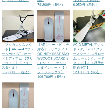
79,200円（税込）
6,050円（税込）
【フルカスタムスク
【ARショートピッチ
ACID METAL アシッ
ート】AR ver4.2フレ
対応】トリニティ T
ドメタル 2027 スノ
ーム with GT-1ボー
ORINITY-SSST SNO
ースクート スラロー
ドミディアム 【フリ
WSCOOT BOARD S
ム/カービングボード
ーライド】【フリー
ET ソフト オリジ
セット【2026秋予約
スタイル】
ナルインサート【ソ
開始予定】
382,800円（税込）
フトフレックス】
129,800円（税込）
106,700円（税込）