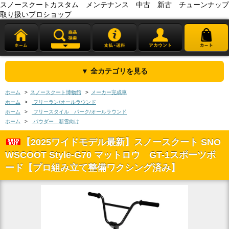
スノースクートカスタム メンテナンス 中古 新古 チューンナップ
取り扱いプロショップ
▼ 全カテゴリを見る
ホーム
>
スノースクート博物館
>
メーカー完成車
ホーム
>
フリーラン/オールラウンド
ホーム
>
フリースタイル パーク/オールラウンド
ホーム
>
パウダー 新雪向け
【2025ワイドモデル最新】スノースクート SNO
WSCOOT Style-G70 マットロウ GT-1スポーツボ
ード【プロ組み立て整備ワクシング済み】