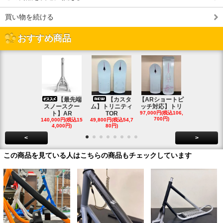
買い物を続ける
おすすめ商品
【最先端
【カスタ
【ARショートピ
スノ
スノースクー
ム】トリニティ
ッチ対応】トリ
クートパウ
ト】AR
TOR
97,000円(税込106,
ボード
700円)
140,000円(税込15
49,800円(税込54,7
85,000円(税込
4,000円)
80円)
00円)
<
>
この商品を見ている人はこちらの商品もチェックしています