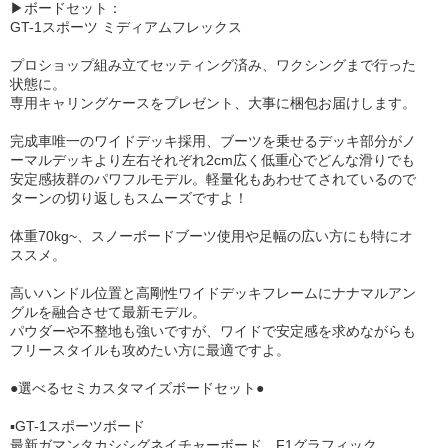
▶︎ボードセット：
GT-1スポーツ ミディアムフレックス
プロショップ組み立てセッティング済み、ワクシングまで行った
状態に。
専用キャリングケースをプレゼント、大事に梱包お届けします。
完成車唯一のワイドデッキ採用、ブーツを乗せるデッキ部分がノ
ーマルデッキより左右それぞれ2cm広く低重心でどんな滑りでも
安定感抜群のパワフルモデル。軽量化もあわせてされているので
ターンの切り返しもスムーズですよ！
体重70kg~、スノーボードブーツ使用や足幅の広い方にも特にオ
ススメ。
高いハンドル位置と高剛性ワイドデッキフレームにナナマルアン
グルを融合させて最新モデル。
パウダーや不整地も強いですが、ワイドで安定感を求めながらも
フリースタイルも攻めたい方に最適ですよ。
●選べるセミカスタマイズボードセット●
▪️GT-1スポーツボード
最新ガマンタカシシグネイチャーボード。F1グラフィック