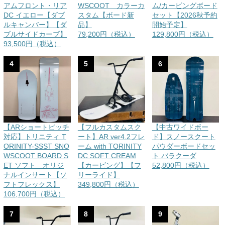
アムフロント・リア
WSCOOT カラーカ
ム/カービングボード
DC イエロー【ダブ
スタム【ボード新
セット【2026秋予約
ルキャンバー】【ダ
品】
開始予定】
ブルサイドカーブ】
79,200円（税込）
129,800円（税込）
93,500円（税込）
4
5
6
【ARショートピッチ
【フルカスタムスク
【中古ワイドボー
対応】トリニティ T
ート】AR ver4.2フレ
ド】スノースクート
ORINITY-SSST SNO
ーム with TORINITY
パウダーボードセッ
WSCOOT BOARD S
DC SOFT CREAM
ト バラクーダ
ET ソフト オリジ
【カービング】【フ
52,800円（税込）
ナルインサート【ソ
リーライド】
フトフレックス】
349,800円（税込）
106,700円（税込）
7
8
9