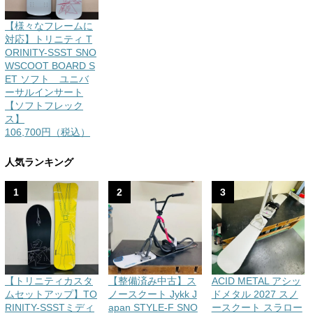
【様々なフレームに
対応】トリニティ T
ORINITY-SSST SNO
WSCOOT BOARD S
ET ソフト ユニバ
ーサルインサート
【ソフトフレック
ス】
106,700円（税込）
人気ランキング
1
2
3
【トリニティカスタ
【整備済み中古】ス
ACID METAL アシッ
ムセットアップ】TO
ノースクート Jykk J
ドメタル 2027 スノ
RINITY-SSSTミディ
apan STYLE-F SNO
ースクート スラロー