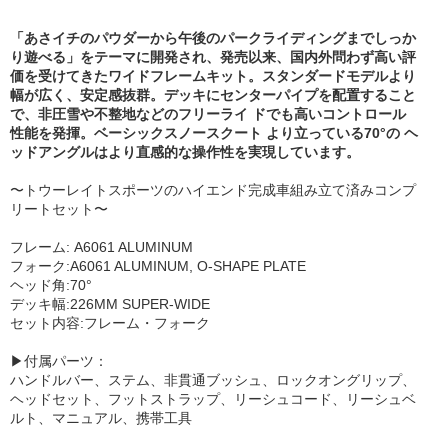
「あさイチのパウダーから午後のパークライディングまでしっか
り遊べる」をテーマに開発され、発売以来、国内外問わず高い評
価を受けてきたワイドフレームキット。スタンダードモデルより
幅が広く、安定感抜群。デッキにセンターパイプを配置すること
で、非圧雪や不整地などのフリーライ ドでも高いコントロール
性能を発揮。ベーシックスノースクート より立っている70°の ヘ
ッドアングルはより直感的な操作性を実現しています。
〜トウーレイトスポーツのハイエンド完成車組み立て済みコンプ
リートセット〜
フレーム: A6061 ALUMINUM
フォーク:A6061 ALUMINUM, O-SHAPE PLATE
ヘッド角:70°
デッキ幅:226MM SUPER-WIDE
セット内容:フレーム・フォーク
▶︎付属パーツ：
ハンドルバー、ステム、非貫通ブッシュ、ロックオングリップ、
ヘッドセット、フットストラップ、リーシュコード、リーシュベ
ルト、マニュアル、携帯工具