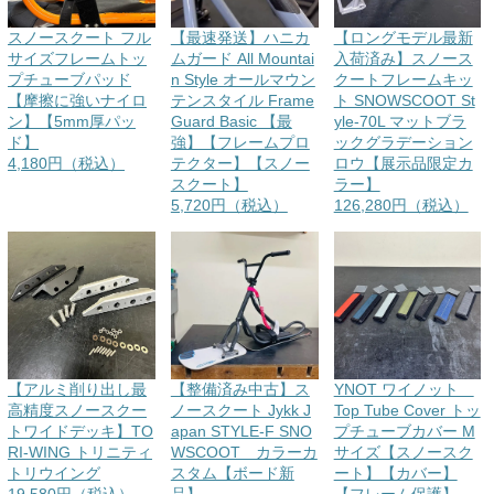
スノースクート フル
【最速発送】ハニカ
【ロングモデル最新
サイズフレームトッ
ムガード All Mountai
入荷済み】スノース
プチューブパッド
n Style オールマウン
クートフレームキッ
【摩擦に強いナイロ
テンスタイル Frame
ト SNOWSCOOT St
ン】【5mm厚パッ
Guard Basic 【最
yle-70L マットブラ
ド】
強】【フレームプロ
ックグラデーション
4,180円（税込）
テクター】【スノー
ロウ【展示品限定カ
スクート】
ラー】
5,720円（税込）
126,280円（税込）
【アルミ削り出し最
【整備済み中古】ス
YNOT ワイノット
高精度スノースクー
ノースクート Jykk J
Top Tube Cover トッ
トワイドデッキ】TO
apan STYLE-F SNO
プチューブカバー M
RI-WING トリニティ
WSCOOT カラーカ
サイズ【スノースク
トリウイング
スタム【ボード新
ート】【カバー】
19,580円（税込）
品】
【フレーム保護】