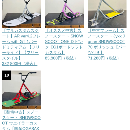
【フルカスタムスク
【オススメ中古】ス
【中古フレーム】ス
ート】AR ver4.2フレ
ノースクート SNOW
ノースクート Jykk J
ーム with GT-1ボー
SCOOT ONE-D ピン
apan SNOWSCOOT
ドミディアム 【フリ
ク【G1ボードソフト
70 ポリッシュ【パー
ーライド】【フリー
カスタム】
ツ付き】
スタイル】
85,800円（税込）
71,280円（税込）
382,800円（税込）
10
【整備中古】スノー
スクート SNOWSCO
OT ウエイラーカス
タム【国産OGASAK